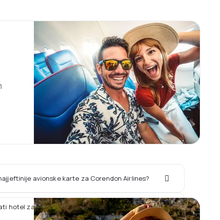
m
najjeftinije avionske karte za Corendon Airlines?
rati hotel zajedno sa letom Corendon Airlines?