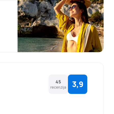
45
3,9
recenzija