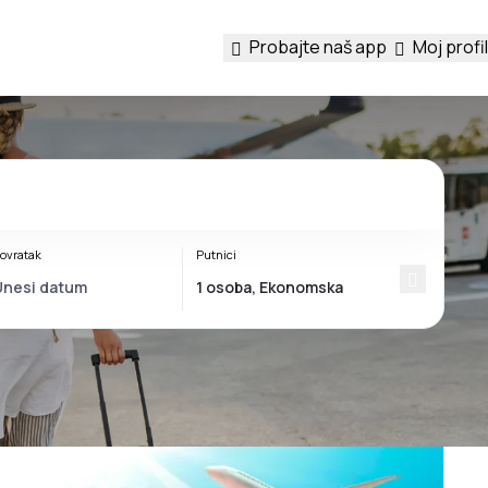
Probajte naš app
Moj profil
ovratak
Putnici