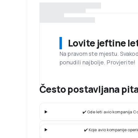
Lovite jeftine l
Na pravom ste mjestu. Svako
ponudili najbolje. Provjerite!
Često postavljana pit
✔️ Gde leti avio kompanija C
✔️ Koje avio kompanije operi