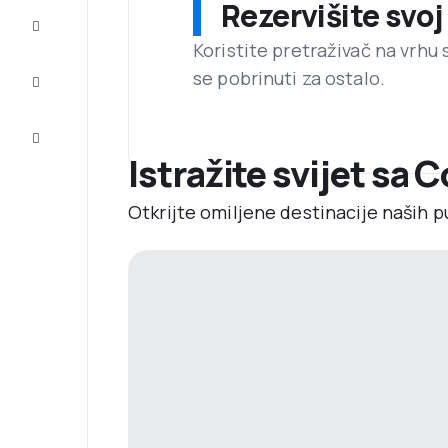
Rezervišite svoj
Dovršite
putovanje
Koristite pretraživač na vrhu 
se pobrinuti za ostalo.
Inspiracija
i savjeti
Korisnička
usluga
Istražite svijet sa 
Otkrijte omiljene destinacije naših p