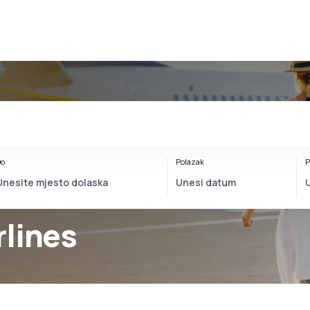
o
Polazak
P
rlines