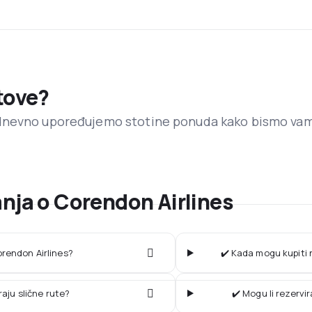
etove?
dnevno upoređujemo stotine ponuda kako bismo va
anja o Corendon Airlines
orendon Airlines?
✔️ Kada mogu kupiti 
raju slične rute?
✔️ Mogu li rezervi