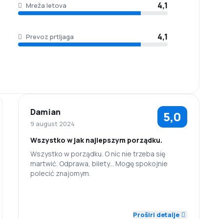
4,1
Mreža letova
4,1
Prevoz prtljaga
Damian
5,0
9 august 2024
Wszystko w jak najlepszym porządku.
Wszystko w porządku. O nic nie trzeba się
martwić. Odprawa, bilety... Mogę spokojnie
polecić znajomym.
5,0
5,0
Osoblje
Tačnost
Proširi detalje