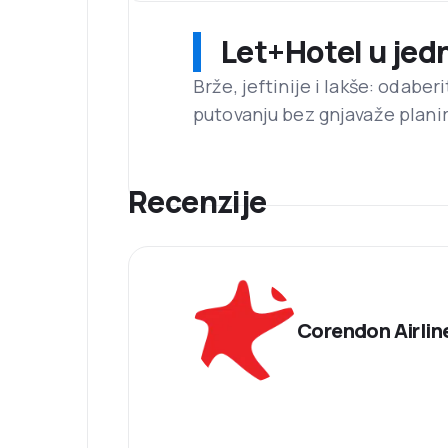
Let+Hotel u jed
Brže, jeftinije i lakše: odaber
putovanju bez gnjavaže planir
Recenzije
Corendon Airlin