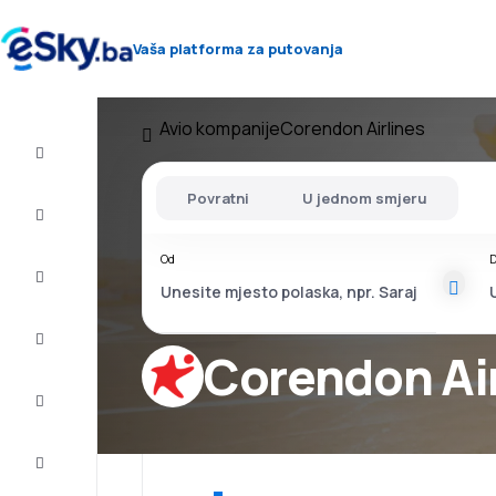
Vaša platforma za putovanja
Avio kompanije
Corendon Airlines
Let+Hotel
Povratni
U jednom smjeru
Avio
karte
Od
D
Letovanje
City
Break
Corendon Ai
Smještaj
Ponude