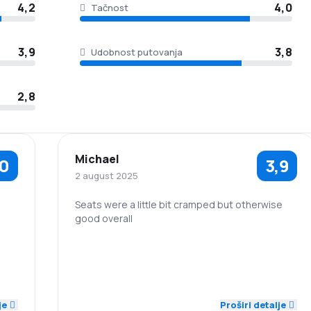
4,2
4,0
Tačnost
3,9
3,8
Udobnost putovanja
2,8
Michael
,0
3,9
2 august 2025
Seats were a little bit cramped but otherwise
good overall
5,0
5,0
3,0
Osoblje
Tačnost
5,0
5,0
5,0
Mreža letova
Cijene karata
je
Proširi detalje