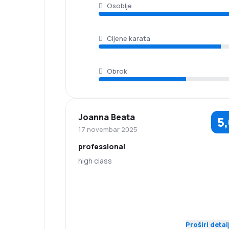
Osoblje
Cijene karata
Obrok
Joanna Beata
5
17 novembar 2025
professional
high class
5,0
Osoblje
Tačnost
5,0
Mreža letova
Cijene karata
Proširi detal