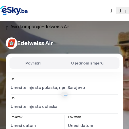
Avio kompanije
Edelweiss Air
Edelweiss Air
Povratni
U jednom smjeru
Od
Do
Polazak
Povratak