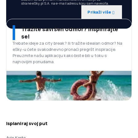
strane eSky.pl S.A. na e-mail adresu koju sam naveo/la.
Prikaži više
Tražite savršen odmor? Inspirirajte
se!
Trebate ideje za city break? Ili tražite idealan odmor? Na
eSky-u ćete svakodnevno pronaći pregršt inspiracije.
Preuzmite našu aplikaciju kako biste bili u toku s
najnovijim ponudama.
Isplaniraj svoj put
Avio Karte