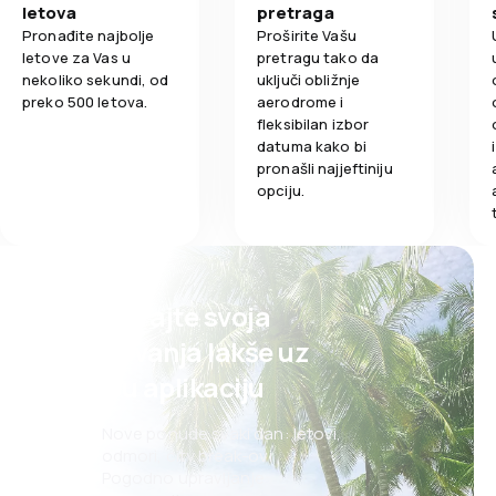
letova
pretraga
Pronađite najbolje
Proširite Vašu
letove za Vas u
pretragu tako da
nekoliko sekundi, od
uključi obližnje
preko 500 letova.
aerodrome i
fleksibilan izbor
datuma kako bi
pronašli najjeftiniju
opciju.
Planirajte svoja
putovanja lakše uz
našu aplikaciju
Nove ponude svaki dan: letovi,
odmori, city break-ovi
Pogodno upravljanje