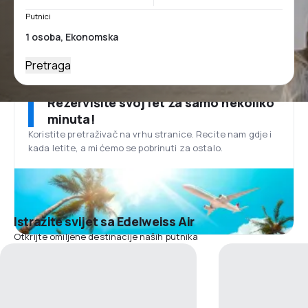
Putnici
Pretraga
Rezervišite svoj let za samo nekoliko
minuta!
Koristite pretraživač na vrhu stranice. Recite nam gdje i
kada letite, a mi ćemo se pobrinuti za ostalo.
Istražite svijet sa Edelweiss Air
Otkrijte omiljene destinacije naših putnika