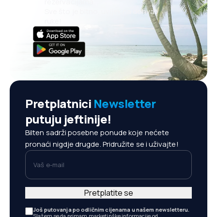
rezervacijama
Sve što je bitno, uvijek na dohvat
ruke!
Pretplatnici
Newsletter
putuju jeftinije!
Bilten sadrži posebne ponude koje nećete
pronaći nigdje drugde. Pridružite se i uživajte!
Vaš e-mail
Pretplatite se
Još putovanja po odličnim cijenama u našem newsletteru.
Slažem se da primam marketinške informacije od