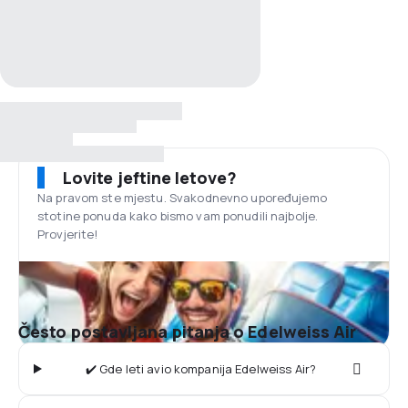
Lovite jeftine letove?
Na pravom ste mjestu. Svakodnevno upoređujemo
stotine ponuda kako bismo vam ponudili najbolje.
Provjerite!
Često postavljana pitanja o Edelweiss Air
✔️ Gde leti avio kompanija Edelweiss Air?