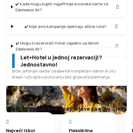
✔️ Kada mogu kupiti najjeftinije avionske karte za
Edelweiss Air?
✔️ Koje avio kompanije operiraju slične rute?
✔️ Mogu li rezervirati hotel zajedno sa letom
Edelweiss Air?
Let+Hotel u jednoj rezervaciji?
Jednostavno!
Brže, jeftinije i lakše: odaberite kompletan odmor ili city
break i uživajte u putovanju bez gnjavaže planiranja.
Zašto se isplati rezervisati letove sa eSky-om?
Najveći izbor
Fleksibilna