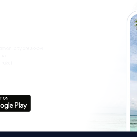
 putovanja lakše
ju
dmori, city break-ovi
ama
 ruke!