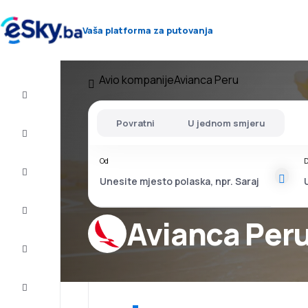
Vaša platforma za putovanja
Avio kompanije
Avianca Peru
Let+Hotel
Povratni
U jednom smjeru
Avio
karte
Od
D
Letovanje
City
Break
Avianca Per
Smještaj
Ponude