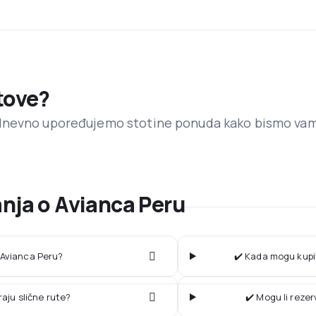
etove?
dnevno upoređujemo stotine ponuda kako bismo va
anja o Avianca Peru
a Avianca Peru?
✔️ Kada mogu kupit
raju slične rute?
✔️ Mogu li reze