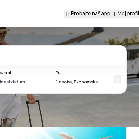
Probajte naš app
Moj profil
ovratak
Putnici