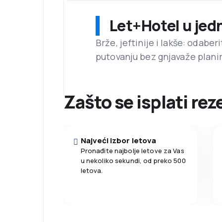
Let+Hotel u jed
Brže, jeftinije i lakše: odaber
putovanju bez gnjavaže planir
Zašto se isplati re
Najveći izbor letova
Pronađite najbolje letove za Vas
u nekoliko sekundi, od preko 500
letova.