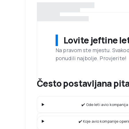
Lovite jeftine l
Na pravom ste mjestu. Svako
ponudili najbolje. Provjerite!
Često postavljana pit
✔️ Gde leti avio kompanij
✔️ Koje avio kompanije operi