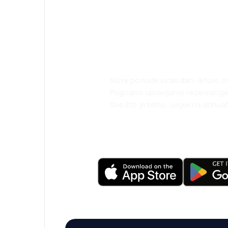
Planirajte svoja
uz našu aplikaci
Nove ponude svaki dan: letovi, o
Pogodno upravljanje rezervacij
Sve što je bitno, uvijek na dohvat