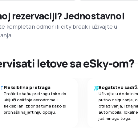
noj rezervaciji? Jednostavno!
ite kompletan odmor ili city break i uživajte u
anja.
zervisati letove sa eSky-om?
Fleksibilna pretraga
Bogatstvo sadrž
Proširite Vašu pretragu tako da
Uživajte u dodatni
uključi obližnje aerodrome i
putno osiguranje, o
fleksibilan izbor datuma kako bi
otkazivanja, iznajml
pronašli najjeftiniju opciju.
automobila, lokalne 
još mnogo toga.