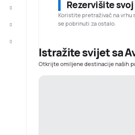
Rezervišite svoj
Dovršite
putovanje
Koristite pretraživač na vrhu 
se pobrinuti za ostalo.
Inspiracija
i savjeti
Korisnička
usluga
Istražite svijet sa 
Otkrijte omiljene destinacije naših p