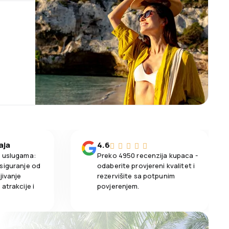
aja
4.6
m uslugama:
Preko 4950 recenzija kupaca -
siguranje od
odaberite provjereni kvalitet i
jivanje
rezervišite sa potpunim
atrakcije i
povjerenjem.