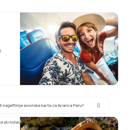
m
i najjeftinije avionske karte za Avianca Peru?
rvirati hotel zajedno sa letom Avianca Peru?