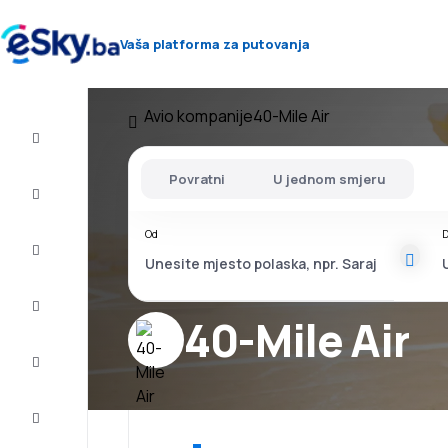
Vaša platforma za putovanja
Avio kompanije
40-Mile Air
Let+Hotel
Povratni
U jednom smjeru
Avio
karte
Od
D
Letovanje
City
Break
40-Mile Air
Smještaj
Ponude