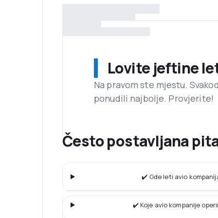
Lovite jeftine l
Na pravom ste mjestu. Svako
ponudili najbolje. Provjerite!
Često postavljana pita
✔️ Gde leti avio kompanij
✔️ Koje avio kompanije operi