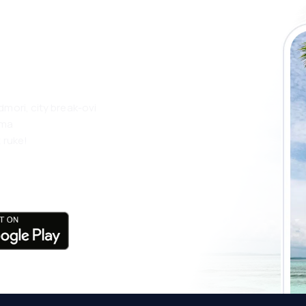
 putovanja lakše
ju
dmori, city break-ovi
ama
 ruke!