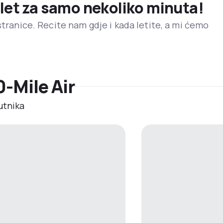
 let za samo nekoliko minuta!
stranice. Recite nam gdje i kada letite, a mi ćemo
0-Mile Air
utnika