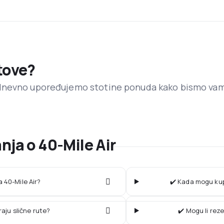
etove?
dnevno upoređujemo stotine ponuda kako bismo va
nja o 40-Mile Air
a 40-Mile Air?
✔️ Kada mogu kupi
raju slične rute?
✔️ Mogu li rez