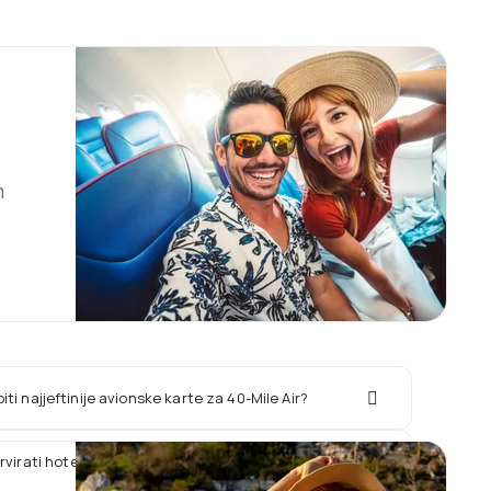
m
ti najjeftinije avionske karte za 40-Mile Air?
ervirati hotel zajedno sa letom 40-Mile Air?