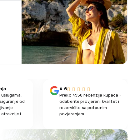
aja
4.6
m uslugama:
Preko 4950 recenzija kupaca -
siguranje od
odaberite provjereni kvalitet i
jivanje
rezervišite sa potpunim
atrakcije i
povjerenjem.