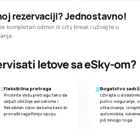
noj rezervaciji? Jednostavno!
ite kompletan odmor ili city break i uživajte u
anja.
zervisati letove sa eSky-om?
Fleksibilna pretraga
Bogatstvo sadrž
Proširite Vašu pretragu tako da
Uživajte u dodatni
uključi obližnje aerodrome i
putno osiguranje, o
fleksibilan izbor datuma kako bi
otkazivanja, iznajml
pronašli najjeftiniju opciju.
automobila, lokalne 
još mnogo toga.