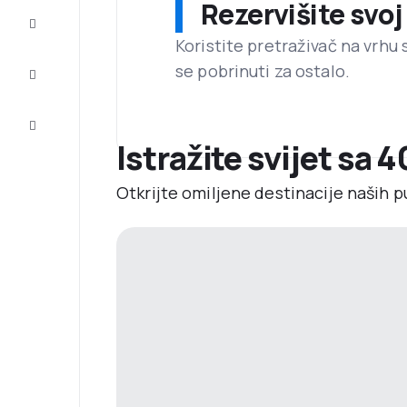
Rezervišite svoj
Dovršite
putovanje
Koristite pretraživač na vrhu 
se pobrinuti za ostalo.
Inspiracija
i savjeti
Korisnička
usluga
Istražite svijet sa 4
Otkrijte omiljene destinacije naših p