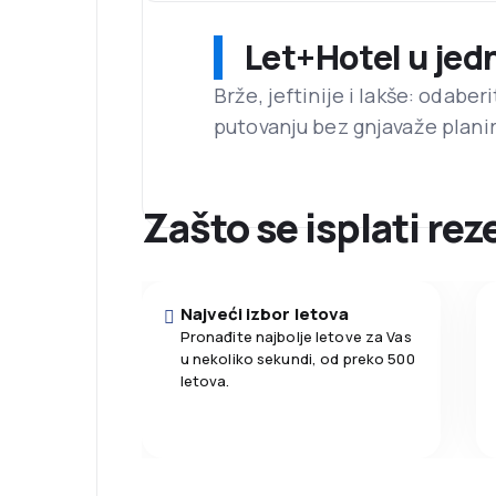
Let+Hotel u jed
Brže, jeftinije i lakše: odaber
putovanju bez gnjavaže planir
Zašto se isplati re
Najveći izbor letova
Pronađite najbolje letove za Vas
u nekoliko sekundi, od preko 500
letova.