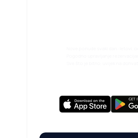
Planirajte svoja
uz našu aplikaci
Nove ponude svaki dan: letovi, o
Pogodno upravljanje rezervacij
Sve što je bitno, uvijek na dohvat