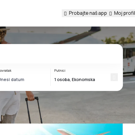
Probajte naš app
Moj profil
ovratak
Putnici