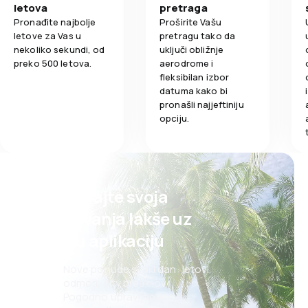
letova
pretraga
Pronađite najbolje
Proširite Vašu
letove za Vas u
pretragu tako da
nekoliko sekundi, od
uključi obližnje
preko 500 letova.
aerodrome i
fleksibilan izbor
datuma kako bi
pronašli najjeftiniju
opciju.
Planirajte svoja
putovanja lakše uz
našu aplikaciju
Nove ponude svaki dan: letovi,
odmori, city break-ovi
Pogodno upravljanje