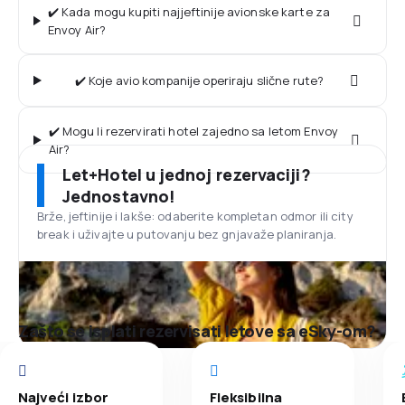
✔️ Kada mogu kupiti najjeftinije avionske karte za
Envoy Air?
✔️ Koje avio kompanije operiraju slične rute?
✔️ Mogu li rezervirati hotel zajedno sa letom Envoy
Air?
Let+Hotel u jednoj rezervaciji?
Jednostavno!
Brže, jeftinije i lakše: odaberite kompletan odmor ili city
break i uživajte u putovanju bez gnjavaže planiranja.
Zašto se isplati rezervisati letove sa eSky-om?
Najveći izbor
Fleksibilna