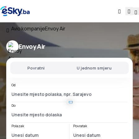
Avio kompanije
Envoy Air
Envoy Air
Povratni
U jednom smjeru
Od
Do
Polazak
Povratak