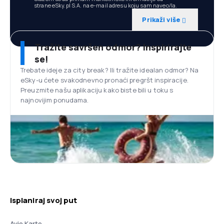
strane eSky.pl S.A. na e-mail adresu koju sam naveo/la.
Prikaži više
Tražite savršen odmor? Inspirirajte
se!
Trebate ideje za city break? Ili tražite idealan odmor? Na
eSky-u ćete svakodnevno pronaći pregršt inspiracije.
Preuzmite našu aplikaciju kako biste bili u toku s
najnovijim ponudama.
Isplaniraj svoj put
Avio Karte