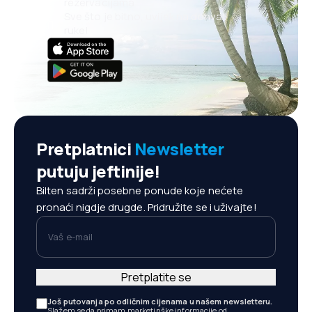
rezervacijama
Sve što je bitno, uvijek na dohvat
ruke!
Pretplatnici
Newsletter
putuju jeftinije!
Bilten sadrži posebne ponude koje nećete
pronaći nigdje drugde. Pridružite se i uživajte!
Vaš e-mail
Pretplatite se
Još putovanja po odličnim cijenama u našem newsletteru.
Slažem se da primam marketinške informacije od