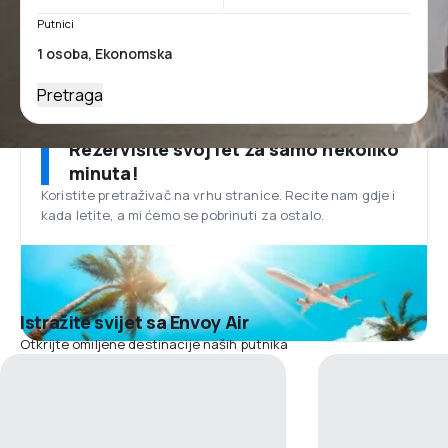
Putnici
Pretraga
Rezervišite svoj let za samo nekoliko
minuta!
Koristite pretraživač na vrhu stranice. Recite nam gdje i
kada letite, a mi ćemo se pobrinuti za ostalo.
Istražite svijet sa Envoy Air
Otkrijte omiljene destinacije naših putnika