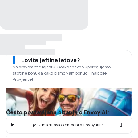
Lovite jeftine letove?
Na pravom ste mjestu. Svakodnevno upoređujemo
stotine ponuda kako bismo vam ponudili najbolje.
Provjerite!
Često postavljana pitanja o Envoy Air
✔️ Gde leti avio kompanija Envoy Air?