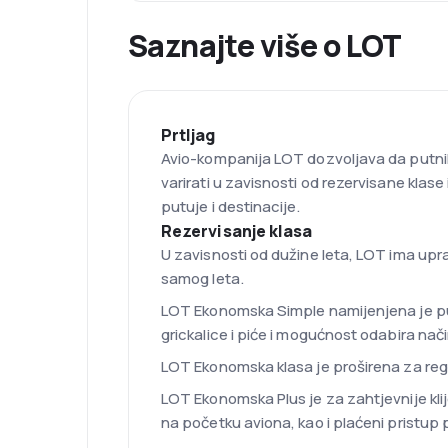
Saznajte više o LOT
Prtljag
Avio-kompanija LOT dozvoljava da putnik 
varirati u zavisnosti od rezervisane klase
putuje i destinacije.
Rezervisanje klasa
U zavisnosti od dužine leta, LOT ima upra
samog leta.
LOT Ekonomska Simple namijenjena je putn
grickalice i piće i mogućnost odabira nač
LOT Ekonomska klasa je proširena za regis
LOT Ekonomska Plus je za zahtjevnije klij
na početku aviona, kao i plaćeni pristup