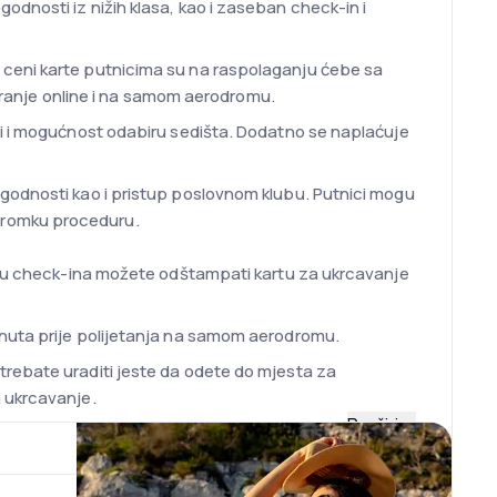
dnosti iz nižih klasa, kao i zaseban check-in i
 ceni karte putnicima su na raspolaganju ćebe sa
ekiranje online i na samom aerodromu.
pi i mogućnost odabiru sedišta. Dodatno se naplaćuje
ogodnosti kao i pristup poslovnom klubu. Putnici mogu
odromku proceduru.
raku check-ina možete odštampati kartu za ukrcavanje
inuta prije polijetanja na samom aerodromu.
trebate uraditi jeste da odete do mjesta za
a ukrcavanje.
Proširi
ste se avioni tipa: Embraer 170, Embraer 175, Embraer
g 787 Dreamliner.