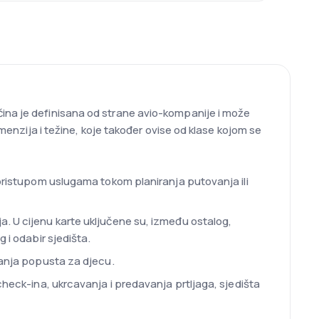
čina je definisana od strane avio-kompanije i može
imenzija i težine, koje također ovise od klase kojom se
 pristupom uslugama tokom planiranja putovanja ili
a. U cijenu karte uključene su, između ostalog,
 i odabir sjedišta.
vanja popusta za djecu.
check-ina, ukrcavanja i predavanja prtljaga, sjedišta