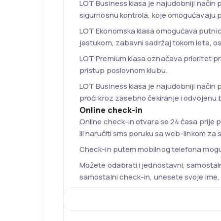
LOT Business klasa je najudobniji način 
sigurnosnu kontrola, koje omogućavaju 
LOT Ekonomska klasa omogućava putnicima
jastukom, zabavni sadržaj tokom leta, osv
LOT Premium klasa označava prioritet pri
pristup poslovnom klubu.
LOT Business klasa je najudobniji način 
proći kroz zasebno čekiranje i odvojen
Online check-in
Online check-in otvara se 24 časa prije 
ili naručiti sms poruku sa web-linkom za 
Check-in putem mobilnog telefona moguć 
Možete odabrati i jednostavni, samostaln
samostalni check-in, unesete svoje ime, 
Flota
Flota poljske avio-kompanije sačinjena je
195, Boing 737-400 i Boeing 737-800. Za l