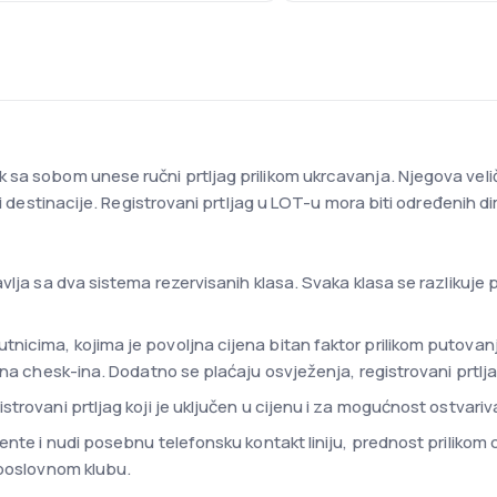
sa sobom unese ručni prtljag prilikom ukrcavanja. Njegova veli
 i destinacije. Registrovani prtljag u LOT-u mora biti određenih d
vlja sa dva sistema rezervisanih klasa. Svaka klasa se razlikuje
icima, kojima je povoljna cijena bitan faktor prilikom putovanj
ina chesk-ina. Dodatno se plaćaju osvježenja, registrovani prtljag
trovani prtljag koji je uključen u cijenu i za mogućnost ostvari
ente i nudi posebnu telefonsku kontakt liniju, prednost prilikom 
 poslovnom klubu.