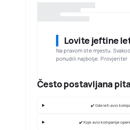
Lovite jeftine l
Na pravom ste mjestu. Svako
ponudili najbolje. Provjerite!
Često postavljana pit
✔️ Gde leti avio komp
✔️ Koje avio kompanije operi