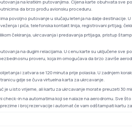
putovanja na kratkim putovanjima. Cijena karte obuhvata sve pogo
putnicima da brzo prođu avionsku proceduru.
 povoljno putovanje u slučaju letenja na dalje destinacije. U
eženja i pića, telefonska kontakt linija, registrovani prtljag, č
likom čekiranja, ukrcavanja i predavanja prtljaga, pristup štam
putovanja na dugim relacijama. U cenu karte su uključene sve p
u bezbednosnu proveru, koja im omogućava da brzo završe aer
polijetanja i zatvara se 120 minuta prije polaska. U zadnjem ko
stranicu gdje se čuva virtuelna karta za ukrcavanje.
je u isto vrijeme, ali kartu za ukrcavanje morate preuzeti 30 m
i check-in na automatima koji se nalaze na aerodromu. Sve što 
prezime i broj rezervacije i automat će vam odštampati kartu z
 od 36 aviona. Za domaće letove i letove srednje razdaljine kori
etove za dalje destinacije koriste se moderni avioni poput Boein