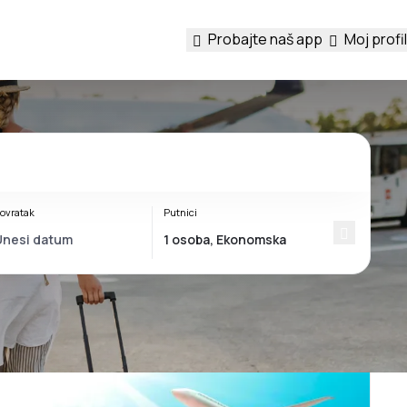
Probajte naš app
Moj profil
ovratak
Putnici