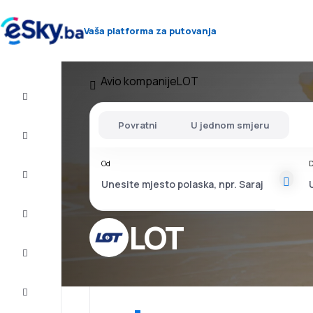
Vaša platforma za putovanja
Avio kompanije
LOT
Let+Hotel
Povratni
U jednom smjeru
Avio
karte
Od
D
Letovanje
City
Break
LOT
Smještaj
Ponude