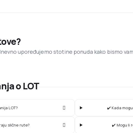
etove?
dnevno upoređujemo stotine ponuda kako bismo va
anja o LOT
anija LOT?
✔️ Kada mogu 
raju slične rute?
✔️ Mogu li 