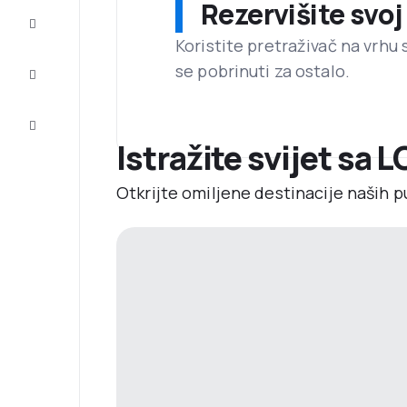
Rezervišite svoj
Dovršite
putovanje
Koristite pretraživač na vrhu 
se pobrinuti za ostalo.
Inspiracija
i savjeti
Korisnička
usluga
Istražite svijet sa 
Otkrijte omiljene destinacije naših p