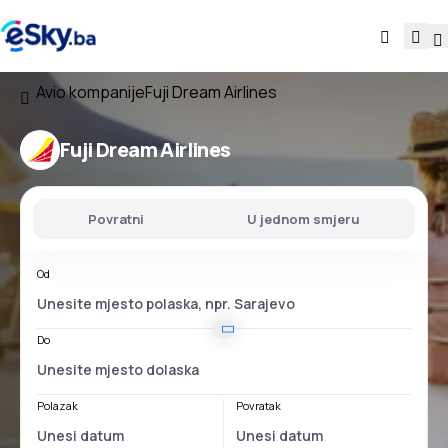
Avio kompanije
Fuji Dream Airlines
Fuji Dream Airlines
Povratni
U jednom smjeru
Od
Do
Polazak
Povratak