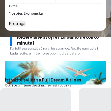
Putnici
Pretraga
Rezervišite svoj let za samo nekoliko
minuta!
Koristite pretraživač na vrhu stranice. Recite nam gdje i
kada letite, a mi ćemo se pobrinuti za ostalo.
Istražite svijet sa Fuji Dream Airlines
Otkrijte omiljene destinacije naših putnika