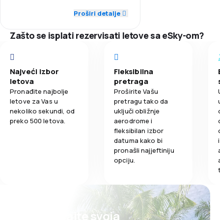
Proširi detalje
5,0
Obrok
5,0
Tačnost
Zašto se isplati rezervisati letove sa eSky-om?
5,0
Mreža letova
4,0
Cijene karata
Najveći izbor
Fleksibilna
letova
pretraga
5,0
Udobnost putovanja
Pronađite najbolje
Proširite Vašu
letove za Vas u
pretragu tako da
nekoliko sekundi, od
uključi obližnje
5,0
Prevoz prtljaga
preko 500 letova.
aerodrome i
fleksibilan izbor
5,0
Obrok
datuma kako bi
pronašli najjeftiniju
opciju.
Planirajte svoja