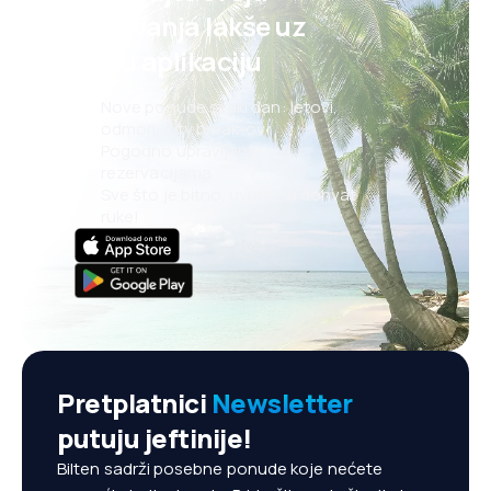
putovanja lakše uz
našu aplikaciju
Nove ponude svaki dan: letovi,
odmori, city break-ovi
Pogodno upravljanje
rezervacijama
Sve što je bitno, uvijek na dohvat
ruke!
Pretplatnici
Newsletter
putuju jeftinije!
Bilten sadrži posebne ponude koje nećete