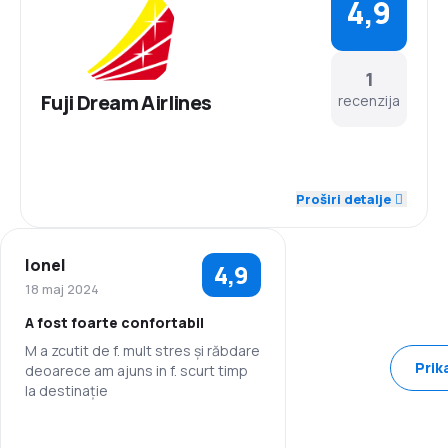
4,9
1
Fuji Dream Airlines
recenzija
5,0
Osoblje
Proširi detalje
5,0
Tačnost
Ionel
4,9
5,0
Mreža letova
18 maj 2024
A fost foarte confortabil
4,0
Cijene karata
M a zcutit de f. mult stres și răbdare
Prik
deoarece am ajuns in f. scurt timp
5,0
Udobnost putovanja
la destinație
5,0
Prevoz prtljaga
5,0
Osoblje