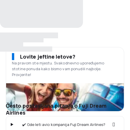
Lovite jeftine letove?
Na pravom ste mjestu. Svakodnevno upoređujemo
stotine ponuda kako bismo vam ponudili najbolje.
Provjerite!
Često postavljana pitanja o Fuji Dream
Airlines
✔️ Gde leti avio kompanija Fuji Dream Airlines?