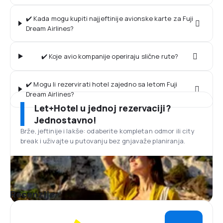
✔️ Kada mogu kupiti najjeftinije avionske karte za Fuji
Dream Airlines?
✔️ Koje avio kompanije operiraju slične rute?
✔️ Mogu li rezervirati hotel zajedno sa letom Fuji
Dream Airlines?
Let+Hotel u jednoj rezervaciji?
Jednostavno!
Brže, jeftinije i lakše: odaberite kompletan odmor ili city
break i uživajte u putovanju bez gnjavaže planiranja.
Recenzije