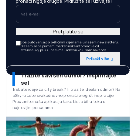
pronaći nigdje drugde. Pridružite se i uživajte!
Vaš e-mail
Pretplatite se
Još putovanja po odličnim cijenama u našem newsletteru.
Slažem se da primam marketinške informacije od
strane eSky.pl S.A. na e-mail adresu koju sam naveo/la.
Prikaži više
Tražite savršen odmor? Inspirirajte
se!
Trebate ideje za city break? Ili tražite idealan odmor? Na
eSky-u ćete svakodnevno pronaći pregršt inspiracije.
Preuzmite našu aplikaciju kako biste bili u toku s
najnovijim ponudama.