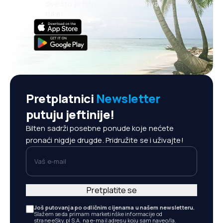
Sve što je bitno, uvijek na dohvat
ruke!
Pretplatnici
Newsletter
putuju jeftinije!
Bilten sadrži posebne ponude koje nećete
pronaći nigdje drugde. Pridružite se i uživajte!
Vaš e-mail
Pretplatite se
Još putovanja po odličnim cijenama u našem newsletteru.
Slažem se da primam marketinške informacije od
strane eSky.pl S.A. na e-mail adresu koju sam naveo/la.