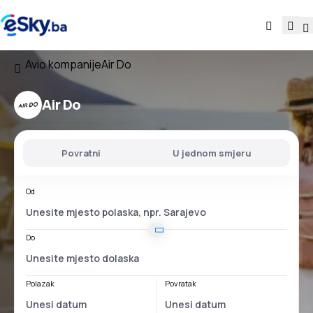
Avio kompanije
Air Do
Air Do
Povratni
U jednom smjeru
Od
Do
Polazak
Povratak