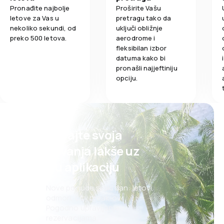
Pronađite najbolje
Proširite Vašu
letove za Vas u
pretragu tako da
nekoliko sekundi, od
uključi obližnje
preko 500 letova.
aerodrome i
fleksibilan izbor
datuma kako bi
pronašli najjeftiniju
opciju.
Planirajte svoja
putovanja lakše uz
našu aplikaciju
Nove ponude svaki dan: letovi,
odmori, city break-ovi
Pogodno upravljanje
rezervacijama