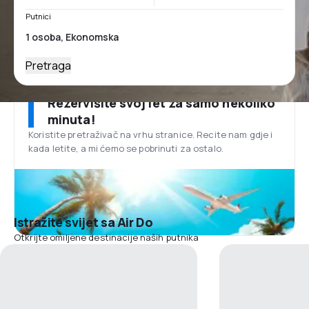
Putnici
Pretraga
Rezervišite svoj let za samo nekoliko
minuta!
Koristite pretraživač na vrhu stranice. Recite nam gdje i
kada letite, a mi ćemo se pobrinuti za ostalo.
Istražite svijet sa Air Do
Otkrijte omiljene destinacije naših putnika