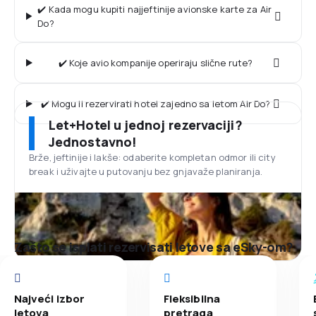
✔️ Kada mogu kupiti najjeftinije avionske karte za Air
Do?
✔️ Koje avio kompanije operiraju slične rute?
✔️ Mogu li rezervirati hotel zajedno sa letom Air Do?
Let+Hotel u jednoj rezervaciji?
Jednostavno!
Brže, jeftinije i lakše: odaberite kompletan odmor ili city
break i uživajte u putovanju bez gnjavaže planiranja.
Zašto se isplati rezervisati letove sa eSky-om?
Najveći izbor
Fleksibilna
letova
pretraga