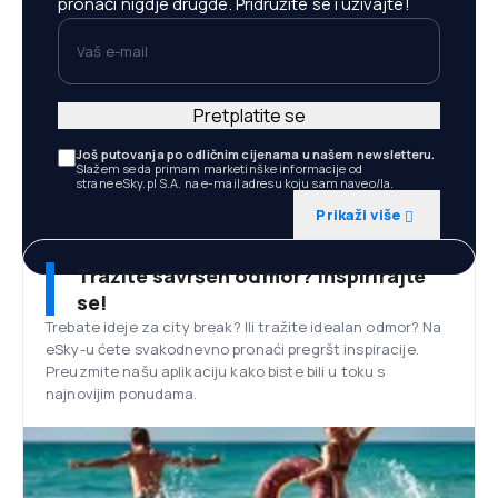
pronaći nigdje drugde. Pridružite se i uživajte!
Vaš e-mail
Pretplatite se
Još putovanja po odličnim cijenama u našem newsletteru.
Slažem se da primam marketinške informacije od
strane eSky.pl S.A. na e-mail adresu koju sam naveo/la.
Prikaži više
Tražite savršen odmor? Inspirirajte
se!
Trebate ideje za city break? Ili tražite idealan odmor? Na
eSky-u ćete svakodnevno pronaći pregršt inspiracije.
Preuzmite našu aplikaciju kako biste bili u toku s
najnovijim ponudama.