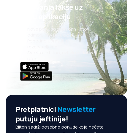
putovanja lakše uz
našu aplikaciju
Nove ponude svaki dan: letovi,
odmori, city break-ovi
Pogodno upravljanje
rezervacijama
Sve što je bitno, uvijek na dohvat
ruke!
Pretplatnici
Newsletter
putuju jeftinije!
Bilten sadrži posebne ponude koje nećete