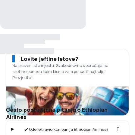
Lovite jeftine letove?
Na pravom ste mjestu. Svakodnevno upoređujemo
stotine ponuda kako bismo vam ponudili najbolje.
Provjerite!
Često postavljana pitanja o Ethiopian
Airlines
✔️ Gde leti avio kompanija Ethiopian Airlines?