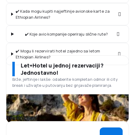
✔️ Kada mogu kupiti najjeftinije avionske karte za
Ethiopian Airlines?
✔️ Koje avio kompanije operiraju slične rute?
✔️ Mogu li rezervirati hotel zajedno sa letom
Ethiopian Airlines?
Let+Hotel u jednoj rezervaciji?
Jednostavno!
Brže, jeftinije i lakše: odaberite kompletan odmor ili city
break i uživajte u putovanju bez gnjavaže planiranja.
Recenzije