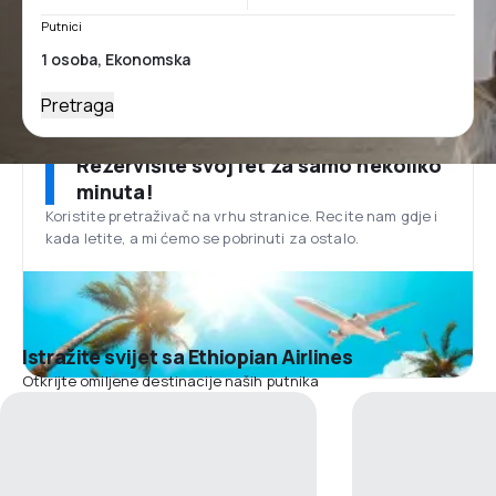
Putnici
Pretraga
Rezervišite svoj let za samo nekoliko
minuta!
Koristite pretraživač na vrhu stranice. Recite nam gdje i
kada letite, a mi ćemo se pobrinuti za ostalo.
Istražite svijet sa Ethiopian Airlines
Otkrijte omiljene destinacije naših putnika