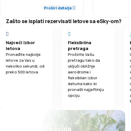
5,0
Mreža letova
Mreža letova
Proširi detalje
3,9
Obrok
Zašto se isplati rezervisati letove sa eSky-om?
4,0
Cijene karata
Cijene karata
5,0
Udobnost putovanja
Udobnost put
Najveći izbor
Fleksibilna
letova
pretraga
5,0
Prevoz prtljaga
Prevoz prtlja
Pronađite najbolje
Proširite Vašu
letove za Vas u
pretragu tako da
5,0
Obrok
Obrok
nekoliko sekundi, od
uključi obližnje
preko 500 letova.
aerodrome i
fleksibilan izbor
datuma kako bi
pronašli najjeftiniju
opciju.
Planirajte svoja