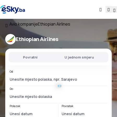
Avio kompanije
Ethiopian Airlines
Ethiopian Airlines
Povratni
U jednom smjeru
Od
Do
Polazak
Povratak