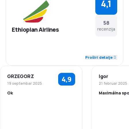
4,1
58
Ethiopian Airlines
recenzija
4,2
Osoblje
Proširi detalje
4,2
Tačnost
GRZEGORZ
Igor
4,9
4,0
Mreža letova
19 septembar 2025
21 februar 2025
Ok
Maximálna spok
4,0
Cijene karata
5,0
Osoblje
Osoblje
4,1
Udobnost putovanja
5,0
Tačnost
Tačnost
4,1
Prevoz prtljaga