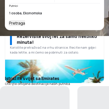
Putnici
Pretraga
Rezervišite svoj let za samo nekoliko
minuta!
Koristite pretraživač na vrhu stranice. Recite nam gdje i
kada letite, a mi ćemo se pobrinuti za ostalo.
Istražite svijet sa Emirates
Otkrijte omiljene destinacije naših putnika