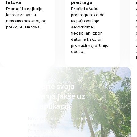
letova
pretraga
Pronađite najbolje
Proširite Vašu
Prevoz prtlja
4,0
Udobnost putovanja
letove za Vas u
pretragu tako da
nekoliko sekundi, od
uključi obližnje
Obrok
preko 500 letova.
aerodrome i
5,0
Prevoz prtljaga
fleksibilan izbor
datuma kako bi
4,0
Obrok
pronašli najjeftiniju
opciju.
Planirajte svoja
putovanja lakše uz
našu aplikaciju
Nove ponude svaki dan: letovi,
odmori, city break-ovi
Pogodno upravljanje
rezervacijama