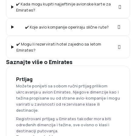
✔️ Kada mogu kupiti najjeftinije avionske karte za
Emirates?
✔️ Koje avio kompanije operiraju slične rute?
✔️ Mogu li rezervirati hotel zajedno sa letom
Emirates?
Saznajte više o Emirates
Prtljag
Možete ponijeti sa sobom ručni prtljag prilikom
ukrcavanja u avion Emirates. Njegove dimenzije kao i
težina propisane su od strane avio-kompanije i mogu
varirati u zavisnosti od rezervisane klase ili
destinacije.
Registrovani prtljag u Emirates također mora biti
određenih dimenzija i težine, sve ovisno o klasi i
destinaciji putovanja.