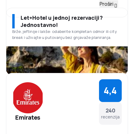
Flota
Proširi
Flota Emirates sastoji se uglavnom od širokotrupnih
aviona, ali također i uskotrupnog aviona Airbus
Let+Hotel u jednoj rezervaciji?
A319-100CJ, koji se koristi za transport VIP putnika.
Jednostavno!
Flota ovog avio-prevoznika jedna je od najmlađih na
Brže, jeftinije i lakše: odaberite kompletan odmor ili city
svijetu. Pored 230 aviona u upotrebi, postoje i avioni
break i uživajte u putovanju bez gnjavaže planiranja.
sljedećih tipova: Airbus-evi A330-200, A340-300,
A340-500, A380-800, Boeing 777-200, 777-200ER,
777-200LR, 777-300, 777- 300ER, 747-400ERF, 777-
200F.
Aerodrom u Dubaiju
Recenzije
Međunarodni aerodrom u Dubaiju nalazi se na svega
13 km sjeveroistočno od centra grada. U njemu se
nalaze mnogi gastronomski lokali, specijalizovani za
4,4
kuhinje širom svijeta, prodavnice i agencije za
iznajmljivanje automobila. Putnici imaju pristup web
stranici – Global Link i plaćenim internet kioscima u
okviru aerodromskog područja.
240
Osvježenje
Emirates
recenzija
U prvoj klasi putnici uživaju u kuhinji koja se mjeri sa
najboljim restoranima na svijetu. Business klasa
garantuje izbor jednako ukusnih i zdravih jela, kao i