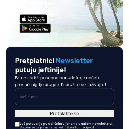
Sve što je bitno, uvijek na dohvat
ruke!
Pretplatnici
Newsletter
putuju jeftinije!
Bilten sadrži posebne ponude koje nećete
pronaći nigdje drugde. Pridružite se i uživajte!
Vaš e-mail
Pretplatite se
Još putovanja po odličnim cijenama u našem newsletteru.
Slažem se da primam marketinške informacije od