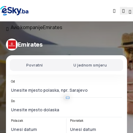
Avio kompanije
Emirates
Emirates
Povratni
U jednom smjeru
Od
Do
Polazak
Povratak