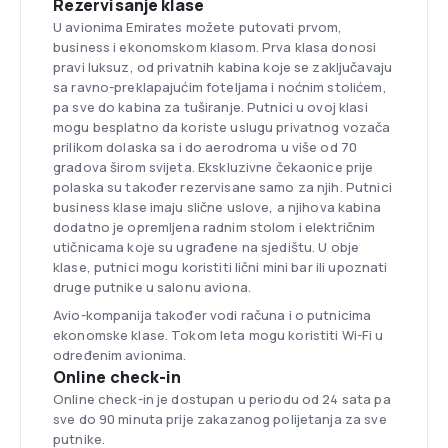
Rezervisanje klase
U avionima Emirates možete putovati prvom,
business i ekonomskom klasom. Prva klasa donosi
pravi luksuz, od privatnih kabina koje se zaključavaju
sa ravno-preklapajućim foteljama i noćnim stolićem,
pa sve do kabina za tuširanje. Putnici u ovoj klasi
mogu besplatno da koriste uslugu privatnog vozača
prilikom dolaska sa i do aerodroma u više od 70
gradova širom svijeta. Ekskluzivne čekaonice prije
polaska su također rezervisane samo za njih. Putnici
business klase imaju slične uslove, a njihova kabina
dodatno je opremljena radnim stolom i električnim
utičnicama koje su ugrađene na sjedištu. U obje
klase, putnici mogu koristiti lični mini bar ili upoznati
druge putnike u salonu aviona.
Avio-kompanija također vodi računa i o putnicima
ekonomske klase. Tokom leta mogu koristiti Wi-Fi u
određenim avionima.
Online check-in
Online check-in je dostupan u periodu od 24 sata pa
sve do 90 minuta prije zakazanog polijetanja za sve
putnike.