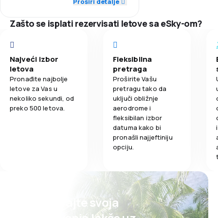
Proširi detalje
2,0
Obrok
2,0
Tačnost
Zašto se isplati rezervisati letove sa eSky-om?
3,0
Mreža letova
2,0
Cijene karata
Najveći izbor
Fleksibilna
letova
pretraga
2,0
Udobnost putovanja
Pronađite najbolje
Proširite Vašu
letove za Vas u
pretragu tako da
nekoliko sekundi, od
uključi obližnje
3,0
Prevoz prtljaga
preko 500 letova.
aerodrome i
fleksibilan izbor
2,0
Obrok
datuma kako bi
pronašli najjeftiniju
opciju.
Planirajte svoja
putovanja lakše uz