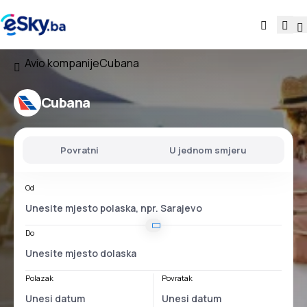
Avio kompanije
Cubana
Cubana
Povratni
U jednom smjeru
Od
Do
Polazak
Povratak