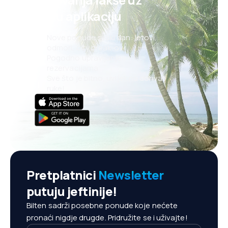
našu aplikaciju
Nove ponude svaki dan: letovi,
odmori, city break-ovi
Pogodno upravljanje
rezervacijama
Sve što je bitno, uvijek na dohvat
ruke!
Pretplatnici
Newsletter
putuju jeftinije!
Bilten sadrži posebne ponude koje nećete
pronaći nigdje drugde. Pridružite se i uživajte!