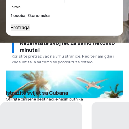
Putnici
Pretraga
Rezervišite svoj let za samo nekoliko
minuta!
Koristite pretraživač na vrhu stranice. Recite nam gdje i
kada letite, a mi ćemo se pobrinuti za ostalo.
Istražite svijet sa Cubana
Otkrijte omiljene destinacije naših putnika