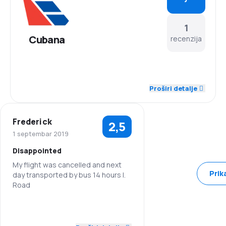
1
Cubana
recenzija
3,0
Osoblje
Proširi detalje
2,0
Tačnost
Frederick
2,5
3,0
Mreža letova
1 septembar 2019
Disappointed
2,0
Cijene karata
My flight was cancelled and next
Prik
day transported by bus 14 hours I.
2,0
Udobnost putovanja
Road
3,0
Prevoz prtljaga
3,0
Osoblje