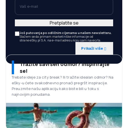
Vaš e-mail
Pretplatite se
Još putovanja po odličnim cijenama u našem newsletteru.
Slažem se da primam marketinške informacije od
strane eSky.pl S.A. na e-mail adresu koju sam naveo/la.
Prikaži više
Tražite savršen odmor? Inspirirajte
se!
Trebate ideje za city break? Ili tražite idealan odmor? Na
eSky-u ćete svakodnevno pronaći pregršt inspiracije.
Preuzmite našu aplikaciju kako biste bili u toku s
najnovijim ponudama.