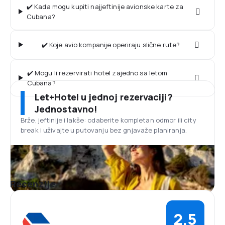
✔️ Kada mogu kupiti najjeftinije avionske karte za
Cubana?
✔️ Koje avio kompanije operiraju slične rute?
✔️ Mogu li rezervirati hotel zajedno sa letom
Cubana?
Let+Hotel u jednoj rezervaciji?
Jednostavno!
Brže, jeftinije i lakše: odaberite kompletan odmor ili city
break i uživajte u putovanju bez gnjavaže planiranja.
Recenzije
2,5