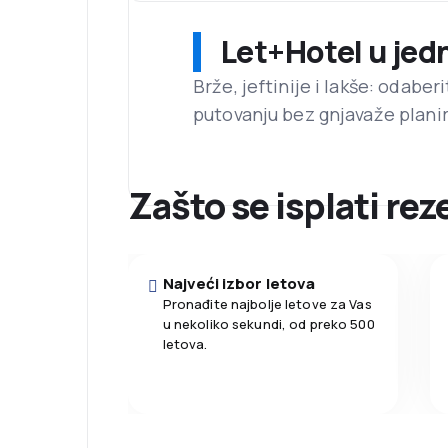
Let+Hotel u jed
Brže, jeftinije i lakše: odaber
putovanju bez gnjavaže planir
Zašto se isplati re
Najveći izbor letova
Pronađite najbolje letove za Vas
u nekoliko sekundi, od preko 500
letova.