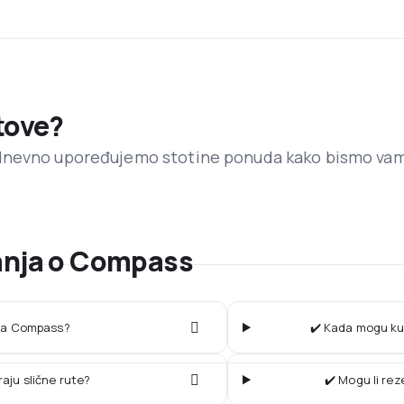
etove?
dnevno upoređujemo stotine ponuda kako bismo va
tanja o Compass
ija Compass?
✔️ Kada mogu kup
raju slične rute?
✔️ Mogu li re