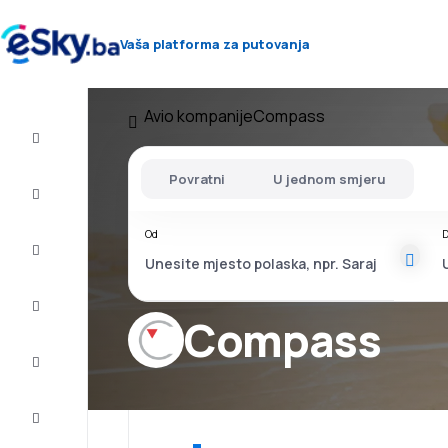
Vaša platforma za putovanja
Avio kompanije
Compass
Let+Hotel
Povratni
U jednom smjeru
Avio
karte
Od
D
Letovanje
City
Break
Compass
Smještaj
Ponude