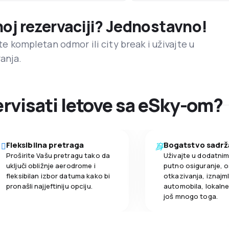
noj rezervaciji? Jednostavno!
ite kompletan odmor ili city break i uživajte u
anja.
zervisati letove sa eSky-om?
Fleksibilna pretraga
Bogatstvo sadrž
Proširite Vašu pretragu tako da
Uživajte u dodatni
uključi obližnje aerodrome i
putno osiguranje, o
fleksibilan izbor datuma kako bi
otkazivanja, iznajml
pronašli najjeftiniju opciju.
automobila, lokalne 
još mnogo toga.