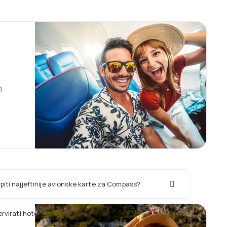
m
iti najjeftinije avionske karte za Compass?
zervirati hotel zajedno sa letom Compass?