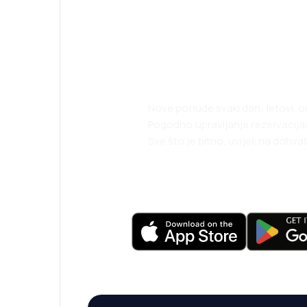
Planirajte svoja
uz našu aplikaci
Nove ponude svaki dan: letovi, o
Pogodno upravljanje rezervacij
Sve što je bitno, uvijek na dohvat