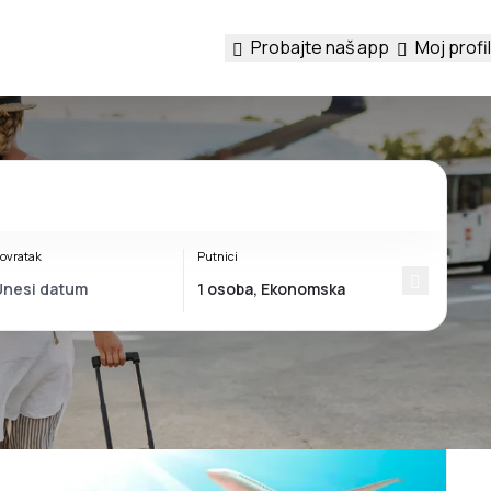
Probajte naš app
Moj profil
ovratak
Putnici