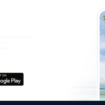
 putovanja lakše
ju
dmori, city break-ovi
ama
 ruke!