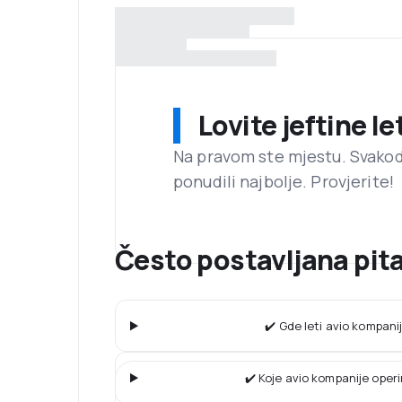
Lovite jeftine l
Na pravom ste mjestu. Svako
ponudili najbolje. Provjerite!
Često postavljana pi
✔️ Gde leti avio kompan
✔️ Koje avio kompanije operi