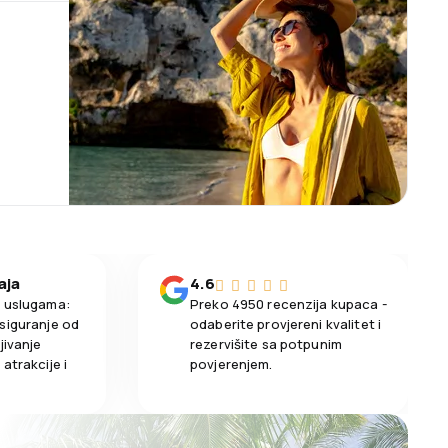
aja
4.6
m uslugama:
Preko 4950 recenzija kupaca -
siguranje od
odaberite provjereni kvalitet i
jivanje
rezervišite sa potpunim
atrakcije i
povjerenjem.