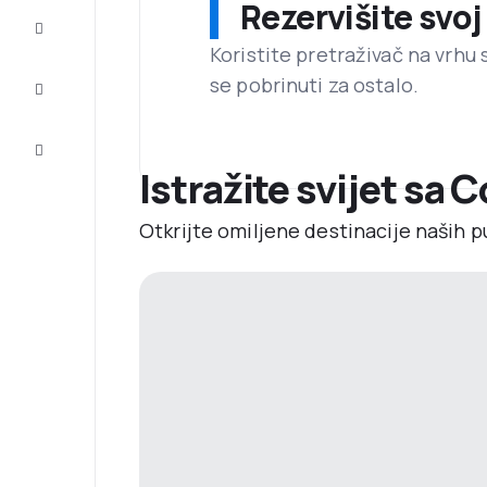
Rezervišite svoj
Dovršite
putovanje
Koristite pretraživač na vrhu 
se pobrinuti za ostalo.
Inspiracija
i savjeti
Korisnička
usluga
Istražite svijet sa
Otkrijte omiljene destinacije naših p