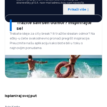
strane eSky.pl S.A. na e-mail adresu koju sam naveo/la.
Prikaži više
Tražite savršen odmor? Inspirirajte
se!
Trebate ideje za city break? Ili tražite idealan odmor? Na
eSky-u ćete svakodnevno pronaći pregršt inspiracije.
Preuzmite našu aplikaciju kako biste bili u toku s
najnovijim ponudama.
Isplaniraj svoj put
Avio Karte