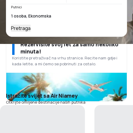
Putnici
Pretraga
Rezervišite svoj let za samo nekoliko
minuta!
Koristite pretraživač na vrhu stranice. Recite nam gdje i
kada letite, a mi ćemo se pobrinuti za ostalo.
Istražite svijet sa Air Niamey
Otkrijte omiljene destinacije naših putnika