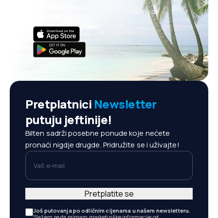
rezervacijama
Sve što je bitno, uvijek na dohvat
ruke!
Pretplatnici
Newsletter
putuju jeftinije!
Bilten sadrži posebne ponude koje nećete
pronaći nigdje drugde. Pridružite se i uživajte!
Vaš e-mail
Pretplatite se
Još putovanja po odličnim cijenama u našem newsletteru.
Slažem se da primam marketinške informacije od