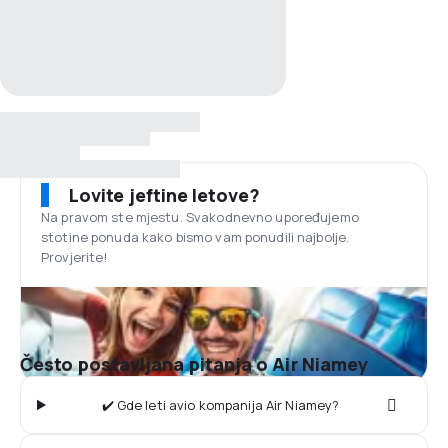
Lovite jeftine letove?
Na pravom ste mjestu. Svakodnevno upoređujemo
stotine ponuda kako bismo vam ponudili najbolje.
Provjerite!
Često postavljana pitanja o Air Niamey
✔️ Gde leti avio kompanija Air Niamey?