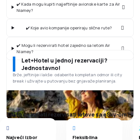
✔️ Kada mogu kupiti najjeftinije avionske karte za Air
Niamey?
✔️ Koje avio kompanije operiraju slične rute?
✔️ Mogu li rezervirati hotel zajedno sa letom Air
Niamey?
Let+Hotel u jednoj rezervaciji?
Jednostavno!
Brže, jeftinije i lakše: odaberite kompletan odmor ili city
break i uživajte u putovanju bez gnjavaže planiranja.
Zašto se isplati rezervisati letove sa eSky-om?
Najveći izbor
Fleksibilna