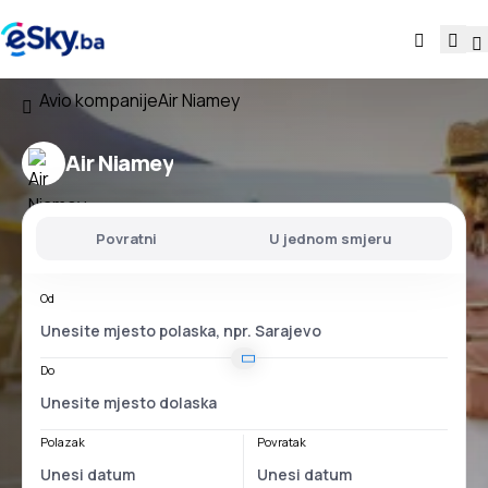
Avio kompanije
Air Niamey
Air Niamey
Povratni
U jednom smjeru
Od
Do
Polazak
Povratak