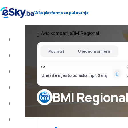
Vaša platforma za putovanja
Avio kompanije
BMI Regional
Let+Hotel
Povratni
U jednom smjeru
Avio
karte
Od
D
Letovanje
City
Break
BMI Regiona
Smještaj
Ponude