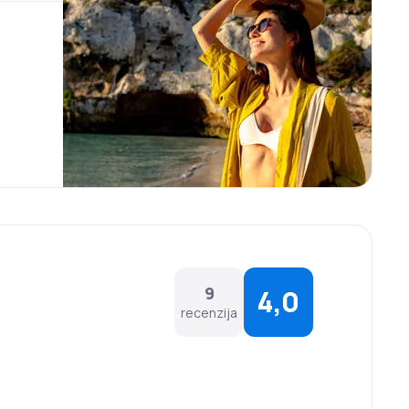
9
4,0
recenzija