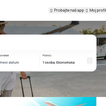
Probajte naš app
Moj profil
ovratak
Putnici