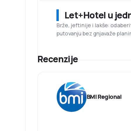
Let+Hotel u jed
Brže, jeftinije i lakše: odaber
putovanju bez gnjavaže planir
Recenzije
BMI Regional