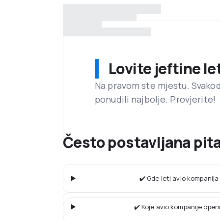
Lovite jeftine l
Na pravom ste mjestu. Svako
ponudili najbolje. Provjerite!
Često postavljana pita
✔️ Gde leti avio kompanij
✔️ Koje avio kompanije operi