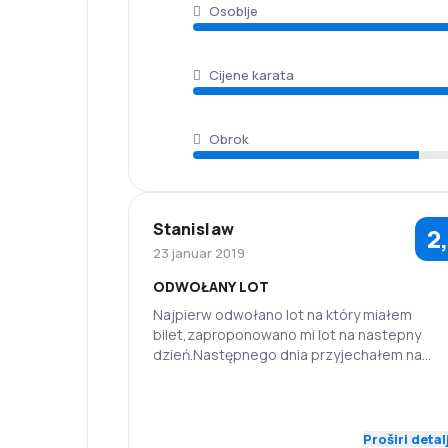
Osoblje
Cijene karata
Obrok
Stanislaw
2
23 januar 2019
ODWOŁANY LOT
Najpierw odwołano lot na który miałem
bilet,zaproponowano mi lot na nastepny
dzień.Następnego dnia przyjechałem na
lotnisko i ten lot również odwołano.wszystk
pasażerów przewieziono busem do
5,0
Osoblje
Tačnost
Warszawy(4godz.).Z tamtąd polecieliśmy ju
Monachium z niedużym opóznieniem.W sumi
Proširi detal