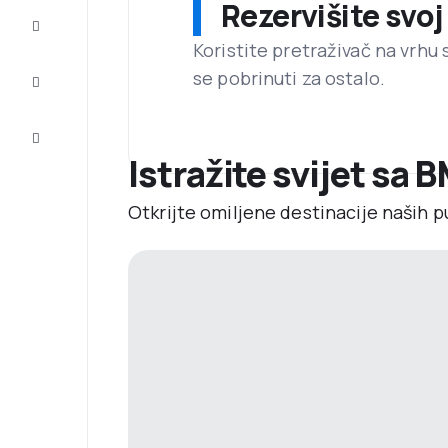
Rezervišite svoj
Dovršite
putovanje
Koristite pretraživač na vrhu 
se pobrinuti za ostalo.
Inspiracija
i savjeti
Korisnička
usluga
Istražite svijet sa 
Otkrijte omiljene destinacije naših p