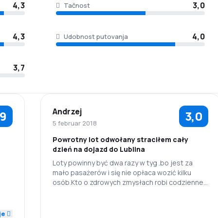
4,3
3,0
Tačnost
4,3
4,0
Udobnost putovanja
3,7
Andrzej
,9
3,0
5 februar 2018
Powrotny lot odwołany straciłem cały
dzień na dojazd do Lublina
Loty powinny być dwa razy w tyg .bo jest za
mało pasażerów i się nie opłaca wozić kilku
ich
osób.Kto o zdrowych zmysłach robi codzienne
kursy do takiej dziury jak LUBLIN
1,0
ż do
e
je