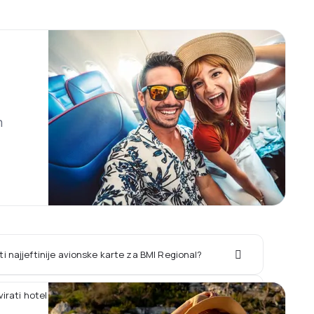
m
i najjeftinije avionske karte za BMI Regional?
rvirati hotel zajedno sa letom BMI Regional?