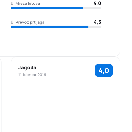
4,0
Mreža letova
4,3
Prevoz prtljaga
Jagoda
4,0
11 februar 2019