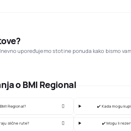
etove?
dnevno upoređujemo stotine ponuda kako bismo va
nja o BMI Regional
a BMI Regional?
✔️ Kada mogu kupit
raju slične rute?
✔️ Mogu li reze