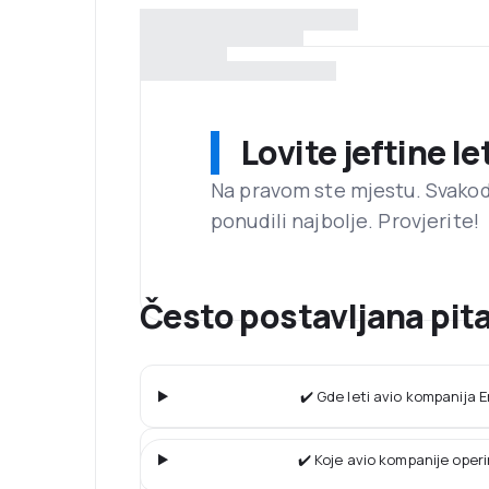
Lovite jeftine l
Na pravom ste mjestu. Svako
ponudili najbolje. Provjerite!
Često postavljana pita
✔️ Gde leti avio kompanija E
✔️ Koje avio kompanije operi