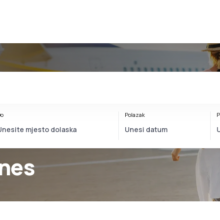
o
Polazak
P
ines