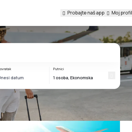
Probajte naš app
Moj profil
ovratak
Putnici