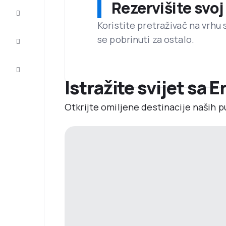
Rezervišite svoj
Dovršite
putovanje
Koristite pretraživač na vrhu 
se pobrinuti za ostalo.
Inspiracija
i savjeti
Korisnička
usluga
Istražite svijet sa E
Otkrijte omiljene destinacije naših p