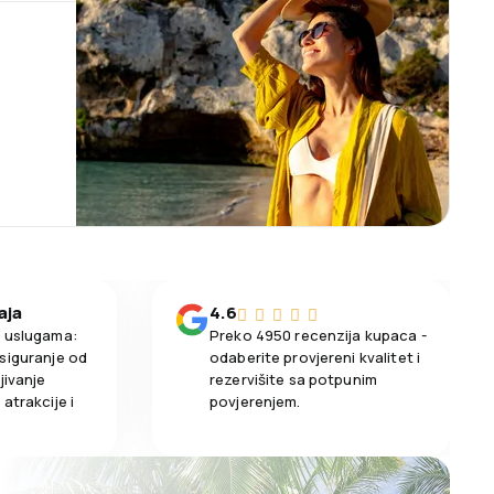
aja
4.6
m uslugama:
Preko 4950 recenzija kupaca -
siguranje od
odaberite provjereni kvalitet i
jivanje
rezervišite sa potpunim
atrakcije i
povjerenjem.