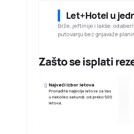
Let+Hotel u jed
Brže, jeftinije i lakše: odaber
putovanju bez gnjavaže planir
Zašto se isplati re
Najveći izbor letova
Pronađite najbolje letove za Vas
u nekoliko sekundi, od preko 500
letova.