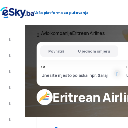
Vaša platforma za putovanja
Avio kompanije
Eritrean Airlines
Let+Hotel
Povratni
U jednom smjeru
Avio
karte
Od
D
Letovanje
City
Break
Eritrean Airl
Smještaj
Ponude