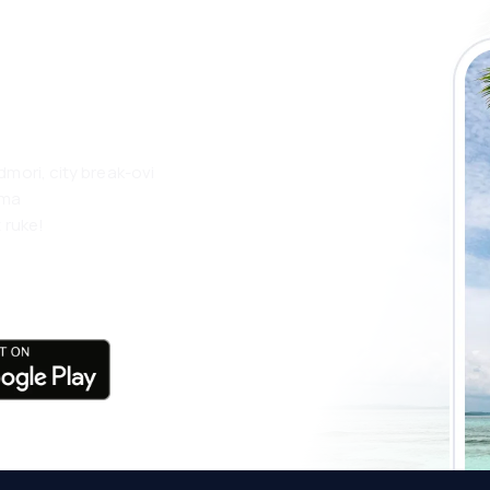
 putovanja lakše
ju
dmori, city break-ovi
ama
 ruke!