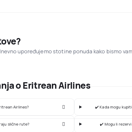
etove?
dnevno upoređujemo stotine ponuda kako bismo va
nja o Eritrean Airlines
ritrean Airlines?
✔️ Kada mogu kupiti 
raju slične rute?
✔️ Mogu li rezerv