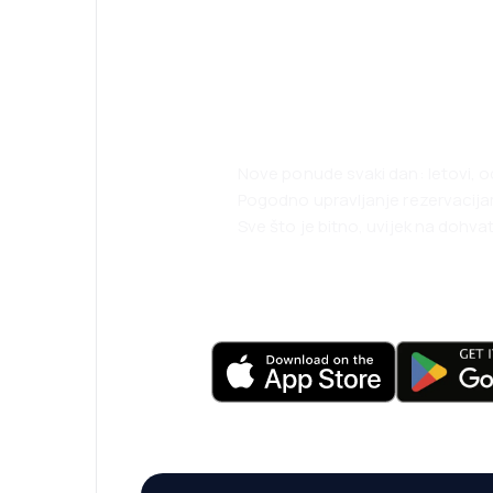
Planirajte svoja
uz našu aplikaci
Nove ponude svaki dan: letovi, o
Pogodno upravljanje rezervacij
Sve što je bitno, uvijek na dohvat