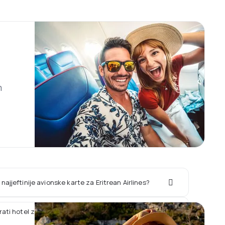
m
najjeftinije avionske karte za Eritrean Airlines?
irati hotel zajedno sa letom Eritrean Airlines?