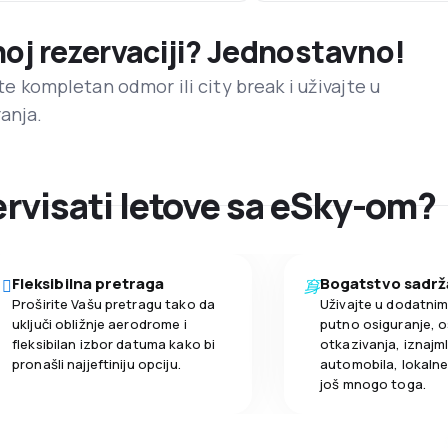
noj rezervaciji? Jednostavno!
ite kompletan odmor ili city break i uživajte u
anja.
zervisati letove sa eSky-om?
Fleksibilna pretraga
Bogatstvo sadrž
Proširite Vašu pretragu tako da
Uživajte u dodatni
uključi obližnje aerodrome i
putno osiguranje, o
fleksibilan izbor datuma kako bi
otkazivanja, iznajml
pronašli najjeftiniju opciju.
automobila, lokalne 
još mnogo toga.