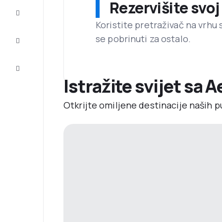
Rezervišite svoj
Dovršite
putovanje
Koristite pretraživač na vrhu 
se pobrinuti za ostalo.
Inspiracija
i savjeti
Korisnička
usluga
Istražite svijet sa 
Otkrijte omiljene destinacije naših p