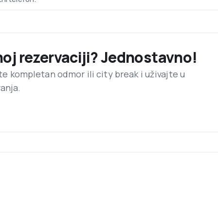
a avione tipa: Airbus A320, A321, A319, Dash 8-100, Dash8-Q400
a
s nalazi se u Spati, 25 km istočno od centra grčkog glavnog gra
noj rezervaciji? Jednostavno!
orane, prodavnice, a u prostoru dolazaka mogu koristiti uslugu
Postoji i mogućnost korištenja internet kioska.
ite kompletan odmor ili city break i uživajte u
anja.
žine, sendviči, lagani obroci, kafa i bezalkoholno piće.
tanja piće dobrodošlice, za vrijeme leta poslužuju im se alkoholn
a.
ici mogu da nabave parfeme, kozmetiku, nakit, satove i druge 