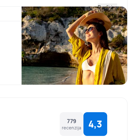
Proširi
.
da. Najveći je aerodrom u ovoj državi. U glavnom
 iznajmljivanja automobila. Na području aerodroma
a pića, između ostalog širok izbor grčkih vina, zatim
artikle poznatih brandova, po pristupačnim cijenama.
779
4,3
recenzija