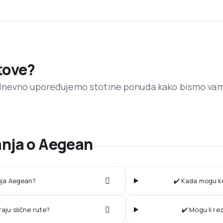
etove?
dnevno upoređujemo stotine ponuda kako bismo va
anja o Aegean
nija Aegean?
✔️ Kada mogu ku
raju slične rute?
✔️ Mogu li r