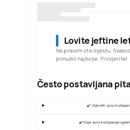
Lovite jeftine l
Na pravom ste mjestu. Svako
ponudili najbolje. Provjerite!
Često postavljana pit
✔️ Gde leti avio kompa
✔️ Koje avio kompanije operi