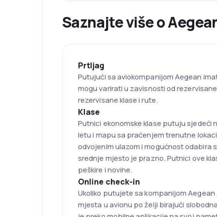
Saznajte više o Aegea
Prtljag
Putujući sa aviokompanijom Aegean imate
mogu varirati u zavisnosti od rezervisane 
rezervisane klase i rute.
Klase
Putnici ekonomske klase putuju sjedeći 
letu i mapu sa praćenjem trenutne lokaci
odvojenim ulazom i mogućnost odabira sje
srednje mjesto je prazno. Putnici ove kla
peškire i novine.
Online check-in
Ukoliko putujete sa kompanijom Aegean Ai
mjesta u avionu po želji birajući slobod
je preko mobilne aplikacije na svoj pamet