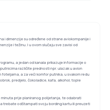
na i dimenzije su određene od strane aviokompanije i
enzije i težinu. I u ovom slučaju sve zavisi od
ogramu, a jedan od kanala prikazuje informacije o
tnicima različite prednosti npr. ulazak u avion
m foteljama, a za veći komfor putnika, u svakom redu
brok, predjelo, čokoladice, kafa, alkohol, tople
minuta prije planiranog polijetanja, te odabrati
 trebate odštampati svoju bording kartu ili preuzeti