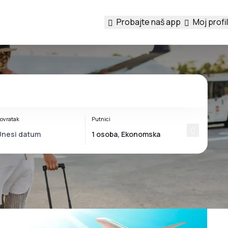
Probajte naš app
Moj profil
ovratak
Putnici