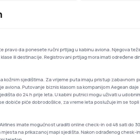
n
 pravo da ponesete ručni prtljag u kabinu aviona. Njegova teži
klase ili destinacije. Registrovani prtljag mora imati određene dim
na kožnim sjedištima. Za vrijeme puta imaju pristup zabavnom pr
je aviona. Putovanje biznis klasom sa kompanijom Aegean daje pu
dišta do 24 h prije leta. U kabini putnici mogu uživati u udobni
se dobiće piće dobrodošlice, za vreme leta poslužuje im se topli o
rlines imate mogućnost uraditi online check-in od 48 sati do 30 
na mjesta na prikazanoj mapi sjedišta. Nakon odrađenog chesk-ina
ni telefon.