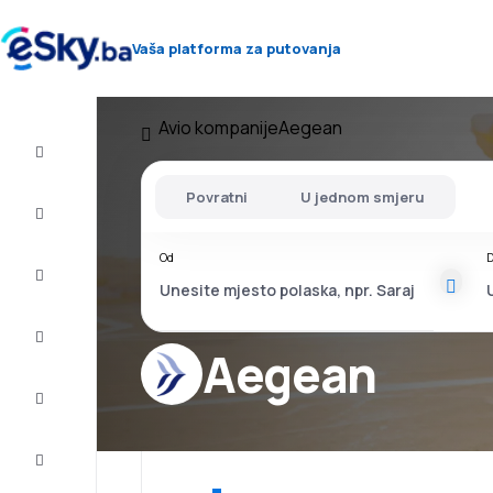
Vaša platforma za putovanja
Avio kompanije
Aegean
Let+Hotel
Povratni
U jednom smjeru
Avio
karte
Od
D
Letovanje
City
Break
Aegean
Smještaj
Ponude