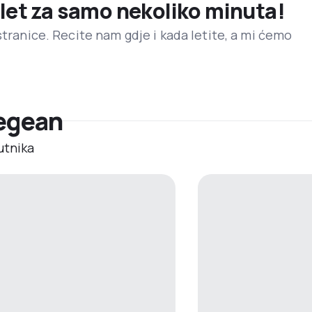
 let za samo nekoliko minuta!
stranice. Recite nam gdje i kada letite, a mi ćemo
Aegean
utnika