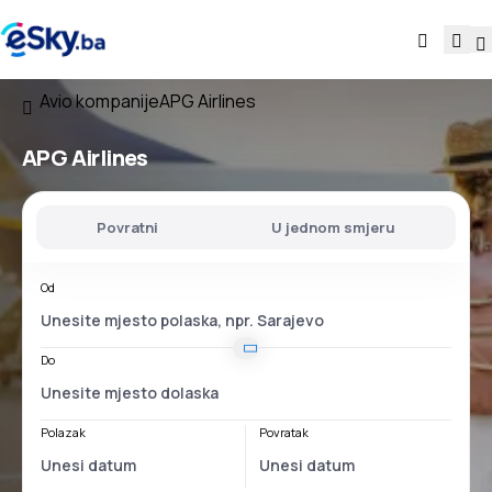
Avio kompanije
APG Airlines
APG Airlines
Povratni
U jednom smjeru
Od
Do
Polazak
Povratak