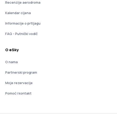
Recenzije aerodroma
Kalendar cijena
Informacije o prtljagu
FAQ - Putnički vodič
O eSky
O nama
Partnerski program
Moje rezervacije
Pomoć i kontakt