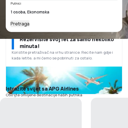
Putnici
Pretraga
Rezervišite svoj let za samo nekoliko
minuta!
Koristite pretraživač na vrhu stranice. Recite nam gdje i
kada letite, a mi ćemo se pobrinuti za ostalo.
Istražite svijet sa APG Airlines
Otkrijte omiljene destinacije naših putnika