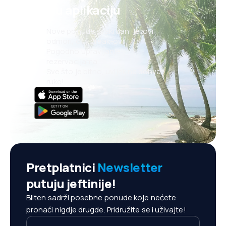
našu aplikaciju
Nove ponude svaki dan: letovi,
odmori, city break-ovi
Pogodno upravljanje
rezervacijama
Sve što je bitno, uvijek na dohvat
ruke!
Pretplatnici
Newsletter
putuju jeftinije!
Bilten sadrži posebne ponude koje nećete
pronaći nigdje drugde. Pridružite se i uživajte!
Vaš e-mail