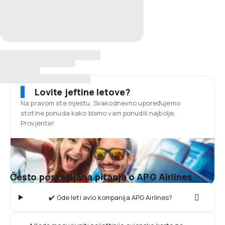
Lovite jeftine letove?
Na pravom ste mjestu. Svakodnevno upoređujemo
stotine ponuda kako bismo vam ponudili najbolje.
Provjerite!
Često postavljana pitanja o APG Airlines
✔️ Gde leti avio kompanija APG Airlines?