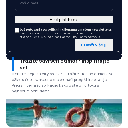
Pretplatite se
Još putovanja po odličnim cijenama u našem newsletteru.
Slažem se da primam marketinške informacije od
strane eSky.pl S.A. na e-mail adresu koju sam naveo/la.
Prikaži više
Tražite savršen odmor? Inspirirajte
se!
Trebate ideje za city break? Ili tražite idealan odmor? Na
eSky-u ćete svakodnevno pronaći pregršt inspiracije.
Preuzmite našu aplikaciju kako biste bili u toku s
najnovijim ponudama.