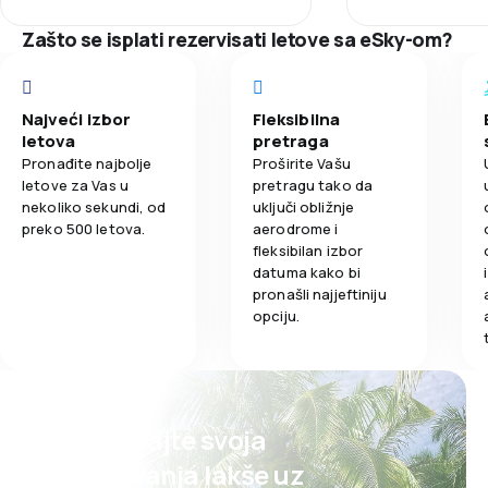
Tačnost
Zašto se isplati rezervisati letove sa eSky-om?
Mreža letova
Cijene karata
Najveći izbor
Fleksibilna
letova
pretraga
Udobnost put
Pronađite najbolje
Proširite Vašu
letove za Vas u
pretragu tako da
nekoliko sekundi, od
uključi obližnje
Prevoz prtlja
preko 500 letova.
aerodrome i
fleksibilan izbor
Obrok
datuma kako bi
pronašli najjeftiniju
opciju.
Planirajte svoja
putovanja lakše uz