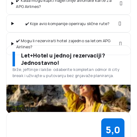
✔️ Kada mogu kupiti najjeftinije avionske karte za
APG Airlines?
✔️ Koje avio kompanije operiraju slične rute?
✔️ Mogu li rezervirati hotel zajedno sa letom APG
Airlines?
Let+Hotel u jednoj rezervaciji?
Jednostavno!
Brže, jeftinije i lakše: odaberite kompletan odmor ili city
break i uživajte u putovanju bez gnjavaže planiranja.
Recenzije
5,0