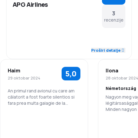
APG Airlines
3
recenzije
5,0
Osoblje
Proširi detalje
5,0
Tačnost
Haim
Ilona
5,0
5,0
Mreža letova
29 oktobar 2024
28 oktobar 202
Németország
5,0
Cijene karata
An primul rand avionul cu care am
călatorit a fost foarte silentios si
Nagyon meg va
fara prea multa galagie de la
légitársasággal
5,0
Udobnost putovanja
motoare. Ansa pretul din Romania
Minden nagyon 
la Tel-Aviv a foarte mare pentru
segítőkészek .
5,0
doar dus. 5300 lei ptr.2 persoane
Prevoz prtljaga
Osoblje
5,0
Obrok