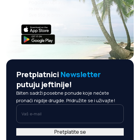
Pogodno upravljanje
rezervacijama
Sve što je bitno, uvijek na dohvat
ruke!
Pretplatnici
Newsletter
putuju jeftinije!
Bilten sadrži posebne ponude koje nećete
pronaći nigdje drugde. Pridružite se i uživajte!
Vaš e-mail
Pretplatite se