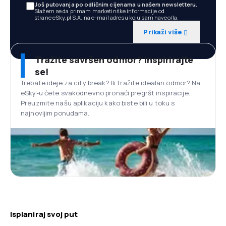
Još putovanja po odličnim cijenama u našem newsletteru.
Slažem se da primam marketinške informacije od
strane eSky.pl S.A. na e-mail adresu koju sam naveo/la.
Prikaži više
Tražite savršen odmor? Inspirirajte
se!
Trebate ideje za city break? Ili tražite idealan odmor? Na
eSky-u ćete svakodnevno pronaći pregršt inspiracije.
Preuzmite našu aplikaciju kako biste bili u toku s
najnovijim ponudama.
Isplaniraj svoj put