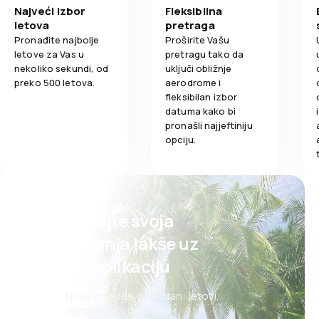
Najveći izbor
Fleksibilna
letova
pretraga
Pronađite najbolje
Proširite Vašu
letove za Vas u
pretragu tako da
nekoliko sekundi, od
uključi obližnje
preko 500 letova.
aerodrome i
fleksibilan izbor
datuma kako bi
pronašli najjeftiniju
opciju.
Planirajte svoja
putovanja lakše uz
našu aplikaciju
Nove ponude svaki dan: letovi,
odmori, city break-ovi