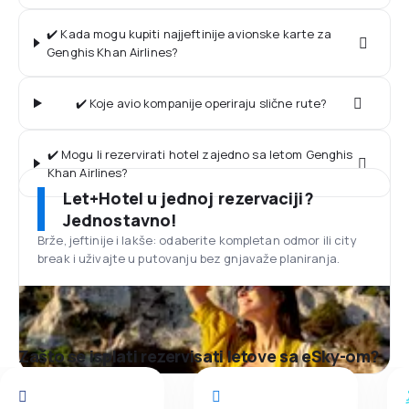
✔️ Kada mogu kupiti najjeftinije avionske karte za
Genghis Khan Airlines?
✔️ Koje avio kompanije operiraju slične rute?
✔️ Mogu li rezervirati hotel zajedno sa letom Genghis
Khan Airlines?
Let+Hotel u jednoj rezervaciji?
Jednostavno!
Brže, jeftinije i lakše: odaberite kompletan odmor ili city
break i uživajte u putovanju bez gnjavaže planiranja.
Zašto se isplati rezervisati letove sa eSky-om?