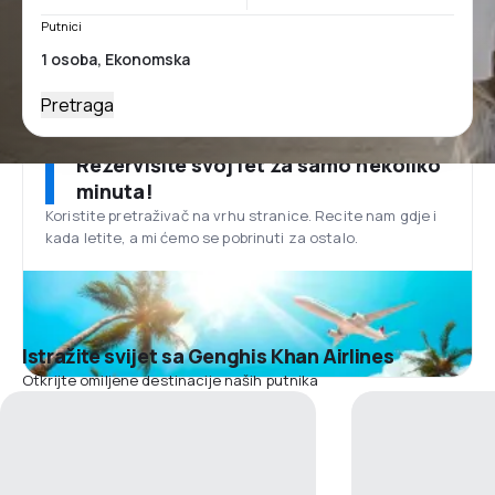
Putnici
Pretraga
Rezervišite svoj let za samo nekoliko
minuta!
Koristite pretraživač na vrhu stranice. Recite nam gdje i
kada letite, a mi ćemo se pobrinuti za ostalo.
Istražite svijet sa Genghis Khan Airlines
Otkrijte omiljene destinacije naših putnika