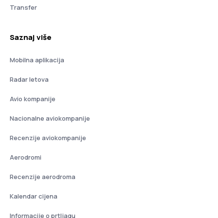
Transfer
Saznaj više
Mobilna aplikacija
Radar letova
Avio kompanije
Nacionalne aviokompanije
Recenzije aviokompanije
Aerodromi
Recenzije aerodroma
Kalendar cijena
Informacije o prtljagu