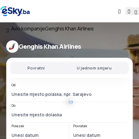
Avio kompanije
Genghis Khan Airlines
Genghis Khan Airlines
Povratni
U jednom smjeru
Od
Do
Polazak
Povratak