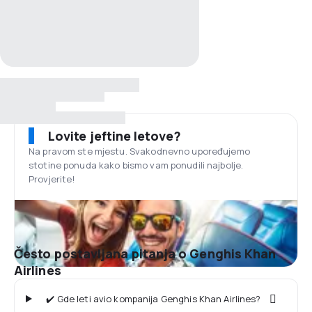
Lovite jeftine letove?
Na pravom ste mjestu. Svakodnevno upoređujemo
stotine ponuda kako bismo vam ponudili najbolje.
Provjerite!
Često postavljana pitanja o Genghis Khan
Airlines
✔️ Gde leti avio kompanija Genghis Khan Airlines?