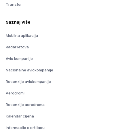
Transfer
Saznaj više
Mobilna aplikacija
Radar letova
Avio kompanije
Nacionalne aviokompanije
Recenzije aviokompanije
Aerodromi
Recenzije aerodroma
Kalendar cijena
Informacije o prtljagu