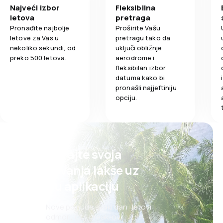
Najveći izbor
Fleksibilna
letova
pretraga
Pronađite najbolje
Proširite Vašu
letove za Vas u
pretragu tako da
nekoliko sekundi, od
uključi obližnje
preko 500 letova.
aerodrome i
fleksibilan izbor
datuma kako bi
pronašli najjeftiniju
opciju.
Planirajte svoja
putovanja lakše uz
našu aplikaciju
Nove ponude svaki dan: letovi,
odmori, city break-ovi