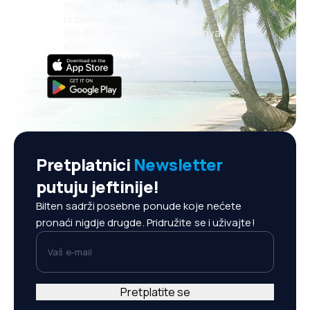
Pogodno upravljanje
rezervacijama
Sve što je bitno, uvijek na dohvat
ruke!
Pretplatnici
Newsletter
putuju jeftinije!
Bilten sadrži posebne ponude koje nećete
pronaći nigdje drugde. Pridružite se i uživajte!
Vaš e-mail
Pretplatite se