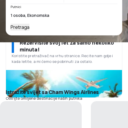
Putnici
Pretraga
Rezervišite svoj let za samo nekoliko
minuta!
Koristite pretraživač na vrhu stranice. Recite nam gdje i
kada letite, a mi ćemo se pobrinuti za ostalo.
Istražite svijet sa Cham Wings Airlines
Otkrijte omiljene destinacije naših putnika