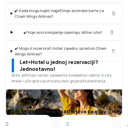
✔️ Kada mogu kupiti najjeftinije avionske karte za
Cham Wings Airlines?
✔️ Koje avio kompanije operiraju slične rute?
✔️ Mogu li rezervirati hotel zajedno sa letom Cham
Wings Airlines?
Let+Hotel u jednoj rezervaciji?
Jednostavno!
Brže, jeftinije i lakše: odaberite kompletan odmor ili city
break i uživajte u putovanju bez gnjavaže planiranja.
Zašto se isplati rezervisati letove sa eSky-om?