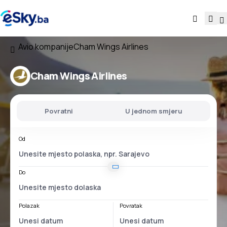
Avio kompanije
Cham Wings Airlines
Cham Wings Airlines
Povratni
U jednom smjeru
Od
Do
Polazak
Povratak