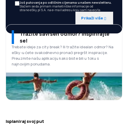
Još putovanja po odličnim cijenama u našem newsletteru.
Slažem se da primam marketinške informacije od
strane eSky.pl S.A. na e-mail adresu koju sam naveo/la.
Prikaži više
Tražite savršen odmor? Inspirirajte
se!
Trebate ideje za city break? Ili tražite idealan odmor? Na
eSky-u ćete svakodnevno pronaći pregršt inspiracije.
Preuzmite našu aplikaciju kako biste bili u toku s
najnovijim ponudama.
Isplaniraj svoj put