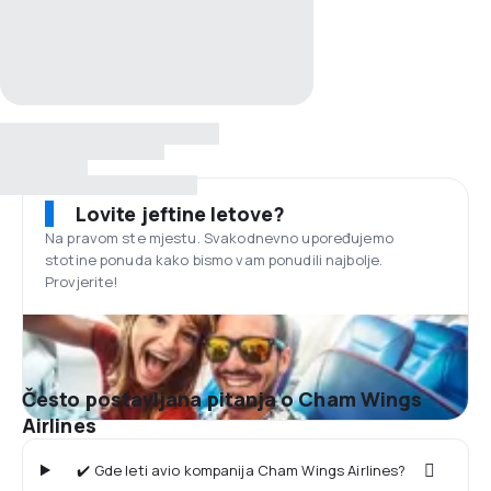
Lovite jeftine letove?
Na pravom ste mjestu. Svakodnevno upoređujemo
stotine ponuda kako bismo vam ponudili najbolje.
Provjerite!
Često postavljana pitanja o Cham Wings
Airlines
✔️ Gde leti avio kompanija Cham Wings Airlines?