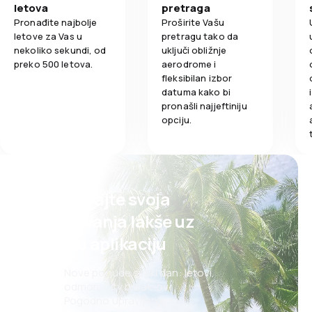
letova
pretraga
Pronađite najbolje
Proširite Vašu
letove za Vas u
pretragu tako da
nekoliko sekundi, od
uključi obližnje
preko 500 letova.
aerodrome i
fleksibilan izbor
datuma kako bi
pronašli najjeftiniju
opciju.
Planirajte svoja
putovanja lakše uz
našu aplikaciju
Nove ponude svaki dan: letovi,
odmori, city break-ovi
Pogodno upravljanje