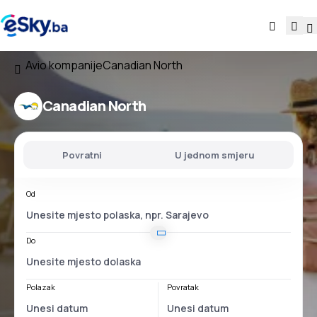
Avio kompanije
Canadian North
Canadian North
Povratni
U jednom smjeru
Od
Do
Polazak
Povratak