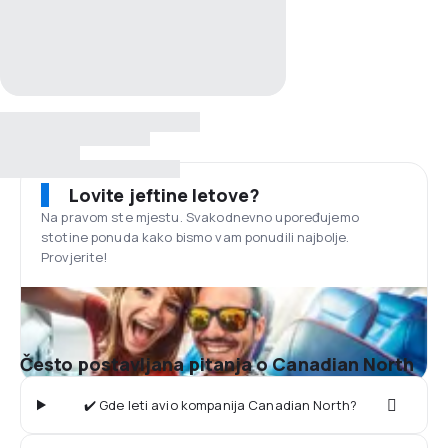
Lovite jeftine letove?
Na pravom ste mjestu. Svakodnevno upoređujemo
stotine ponuda kako bismo vam ponudili najbolje.
Provjerite!
Često postavljana pitanja o Canadian North
✔️ Gde leti avio kompanija Canadian North?