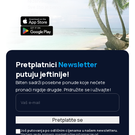
rezervacijama
Sve što je bitno, uvijek na dohvat
ruke!
Pretplatnici
Newsletter
putuju jeftinije!
Bilten sadrži posebne ponude koje nećete
pronaći nigdje drugde. Pridružite se i uživajte!
Vaš e-mail
Pretplatite se
Još putovanja po odličnim cijenama u našem newsletteru.
Slažem se da primam marketinške informacije od