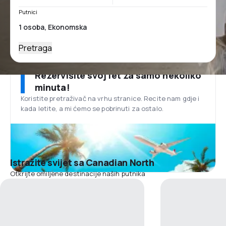
Putnici
Pretraga
Rezervišite svoj let za samo nekoliko
minuta!
Koristite pretraživač na vrhu stranice. Recite nam gdje i
kada letite, a mi ćemo se pobrinuti za ostalo.
Istražite svijet sa Canadian North
Otkrijte omiljene destinacije naših putnika