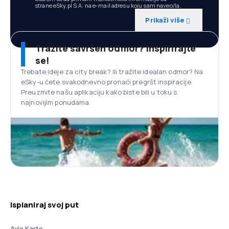
strane eSky.pl S.A. na e-mail adresu koju sam naveo/la.
Prikaži više
Tražite savršen odmor? Inspirirajte
se!
Trebate ideje za city break? Ili tražite idealan odmor? Na
eSky-u ćete svakodnevno pronaći pregršt inspiracije.
Preuzmite našu aplikaciju kako biste bili u toku s
najnovijim ponudama.
Isplaniraj svoj put
Avio Karte