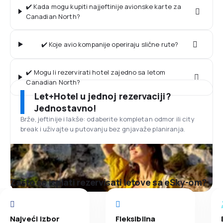
✔️ Kada mogu kupiti najjeftinije avionske karte za
Canadian North?
✔️ Koje avio kompanije operiraju slične rute?
✔️ Mogu li rezervirati hotel zajedno sa letom
Canadian North?
Let+Hotel u jednoj rezervaciji?
Jednostavno!
Brže, jeftinije i lakše: odaberite kompletan odmor ili city
break i uživajte u putovanju bez gnjavaže planiranja.
Zašto se isplati rezervisati letove sa eSky-om?
Najveći izbor
Fleksibilna