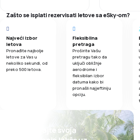
3,7
Obrok
Zašto se isplati rezervisati letove sa eSky-om?
Najveći izbor
Fleksibilna
letova
pretraga
Pronađite najbolje
Proširite Vašu
letove za Vas u
pretragu tako da
nekoliko sekundi, od
uključi obližnje
preko 500 letova.
aerodrome i
fleksibilan izbor
datuma kako bi
pronašli najjeftiniju
opciju.
Planirajte svoja
putovanja lakše uz