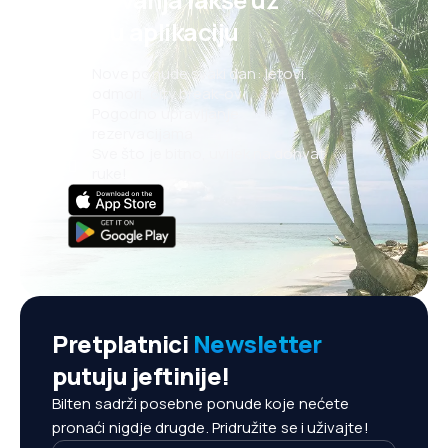
našu aplikaciju
Nove ponude svaki dan: letovi,
odmori, city break-ovi
Pogodno upravljanje
rezervacijama
Sve što je bitno, uvijek na dohvat
ruke!
Pretplatnici
Newsletter
putuju jeftinije!
Bilten sadrži posebne ponude koje nećete
pronaći nigdje drugde. Pridružite se i uživajte!