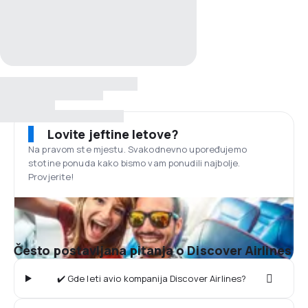
Lovite jeftine letove?
Na pravom ste mjestu. Svakodnevno upoređujemo
stotine ponuda kako bismo vam ponudili najbolje.
Provjerite!
Često postavljana pitanja o Discover Airlines
✔️ Gde leti avio kompanija Discover Airlines?