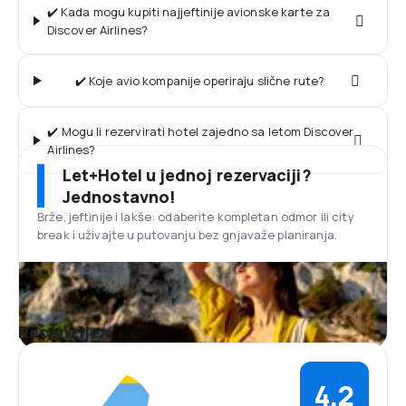
✔️ Kada mogu kupiti najjeftinije avionske karte za
Discover Airlines?
✔️ Koje avio kompanije operiraju slične rute?
✔️ Mogu li rezervirati hotel zajedno sa letom Discover
Airlines?
Let+Hotel u jednoj rezervaciji?
Jednostavno!
Brže, jeftinije i lakše: odaberite kompletan odmor ili city
break i uživajte u putovanju bez gnjavaže planiranja.
Recenzije
4,2