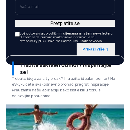
Vaš e-mail
Pretplatite se
Još putovanja po odličnim cijenama u našem newsletteru.
Slažem se da primam marketinške informacije od
strane eSky.pl S.A. na e-mail adresu koju sam naveo/la.
Prikaži više
Tražite savršen odmor? Inspirirajte
se!
Trebate ideje za city break? Ili tražite idealan odmor? Na
eSky-u ćete svakodnevno pronaći pregršt inspiracije.
Preuzmite našu aplikaciju kako biste bili u toku s
najnovijim ponudama.