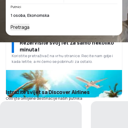
Putnici
Pretraga
Rezervišite svoj let za samo nekoliko
minuta!
Koristite pretraživač na vrhu stranice. Recite nam gdje i
kada letite, a mi ćemo se pobrinuti za ostalo.
Istražite svijet sa Discover Airlines
Otkrijte omiljene destinacije naših putnika