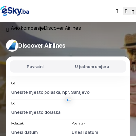
Avio kompanije
Discover Airlines
Discover Airlines
Povratni
U jednom smjeru
Od
Do
Polazak
Povratak