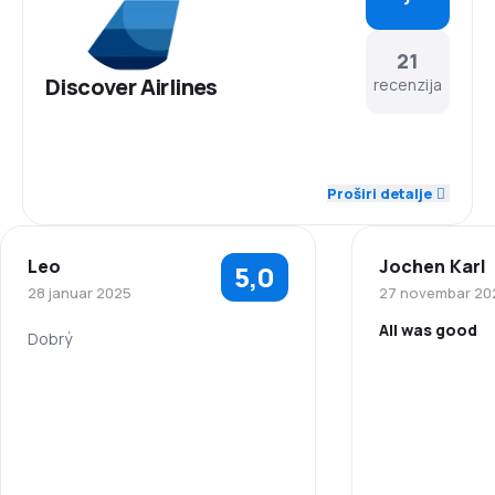
21
Discover Airlines
recenzija
4,5
Osoblje
Proširi detalje
4,4
Tačnost
Leo
Jochen Karl
5,0
4,0
Mreža letova
28 januar 2025
27 novembar 20
All was good
3,9
Cijene karata
Dobrý
4,3
Udobnost putovanja
4,4
Prevoz prtljaga