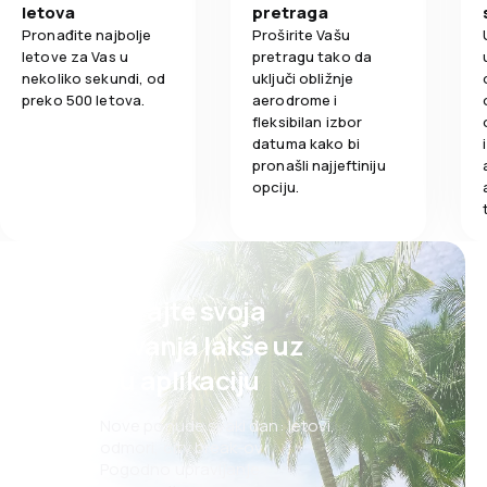
letova
pretraga
Pronađite najbolje
Proširite Vašu
letove za Vas u
pretragu tako da
nekoliko sekundi, od
uključi obližnje
preko 500 letova.
aerodrome i
fleksibilan izbor
datuma kako bi
pronašli najjeftiniju
opciju.
Planirajte svoja
putovanja lakše uz
našu aplikaciju
Nove ponude svaki dan: letovi,
odmori, city break-ovi
Pogodno upravljanje