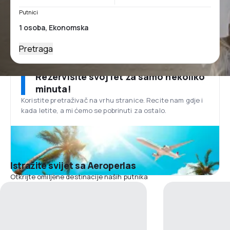
Putnici
Pretraga
Rezervišite svoj let za samo nekoliko
minuta!
Koristite pretraživač na vrhu stranice. Recite nam gdje i
kada letite, a mi ćemo se pobrinuti za ostalo.
Istražite svijet sa Aeroperlas
Otkrijte omiljene destinacije naših putnika