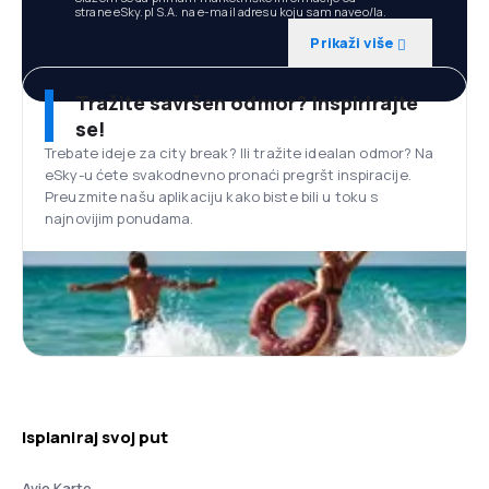
strane eSky.pl S.A. na e-mail adresu koju sam naveo/la.
Prikaži više
Tražite savršen odmor? Inspirirajte
se!
Trebate ideje za city break? Ili tražite idealan odmor? Na
eSky-u ćete svakodnevno pronaći pregršt inspiracije.
Preuzmite našu aplikaciju kako biste bili u toku s
najnovijim ponudama.
Isplaniraj svoj put
Avio Karte