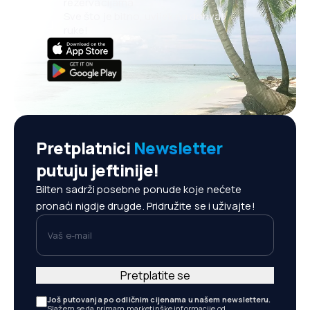
rezervacijama
Sve što je bitno, uvijek na dohvat
ruke!
Pretplatnici
Newsletter
putuju jeftinije!
Bilten sadrži posebne ponude koje nećete
pronaći nigdje drugde. Pridružite se i uživajte!
Vaš e-mail
Pretplatite se
Još putovanja po odličnim cijenama u našem newsletteru.
Slažem se da primam marketinške informacije od