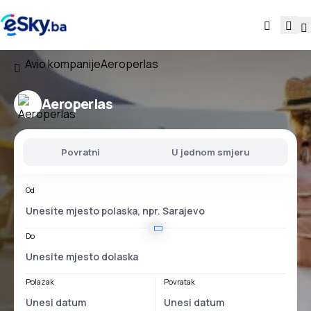
Avio kompanije
Aeroperlas
Aeroperlas
Povratni
U jednom smjeru
Od
Do
Polazak
Povratak