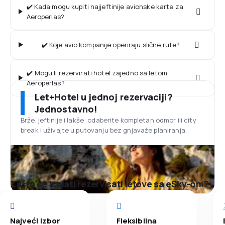
✔️ Kada mogu kupiti najjeftinije avionske karte za
Aeroperlas?
✔️ Koje avio kompanije operiraju slične rute?
✔️ Mogu li rezervirati hotel zajedno sa letom
Aeroperlas?
Let+Hotel u jednoj rezervaciji?
Jednostavno!
Brže, jeftinije i lakše: odaberite kompletan odmor ili city
break i uživajte u putovanju bez gnjavaže planiranja.
Zašto se isplati rezervisati letove sa eSky-om?
Najveći izbor
Fleksibilna