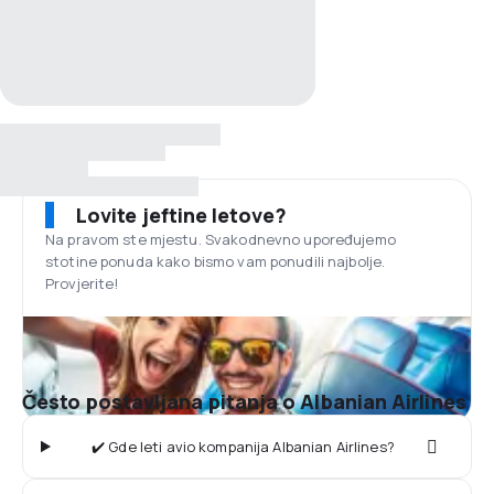
Lovite jeftine letove?
Na pravom ste mjestu. Svakodnevno upoređujemo
stotine ponuda kako bismo vam ponudili najbolje.
Provjerite!
Često postavljana pitanja o Albanian Airlines
✔️ Gde leti avio kompanija Albanian Airlines?