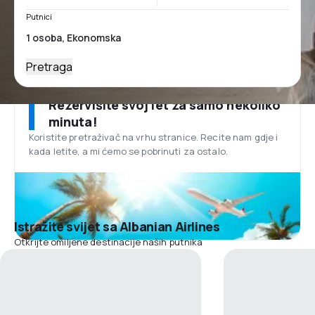
Putnici
Pretraga
Rezervišite svoj let za samo nekoliko
minuta!
Koristite pretraživač na vrhu stranice. Recite nam gdje i
kada letite, a mi ćemo se pobrinuti za ostalo.
Istražite svijet sa Albanian Airlines
Otkrijte omiljene destinacije naših putnika