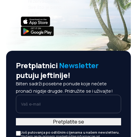
rezervacijama
Sve što je bitno, uvijek na dohvat
ruke!
Pretplatnici
Newsletter
putuju jeftinije!
Bilten sadrži posebne ponude koje nećete
pronaći nigdje drugde. Pridružite se i uživajte!
Vaš e-mail
Pretplatite se
Još putovanja po odličnim cijenama u našem newsletteru.
Slažem se da primam marketinške informacije od