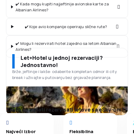
✔️ Kada mogu kupiti najjeftinije avionske karte za
Albanian Airlines?
✔️ Koje avio kompanije operiraju slične rute?
✔️ Mogu li rezervirati hotel zajedno sa letom Albanian
Airlines?
Let+Hotel u jednoj rezervaciji?
Jednostavno!
Brže, jeftinije i lakše: odaberite kompletan odmor ili city
break i uživajte u putovanju bez gnjavaže planiranja.
Zašto se isplati rezervisati letove sa eSky-om?
Najveći izbor
Fleksibilna