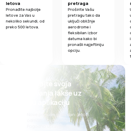
letova
pretraga
Pronađite najbolje
Proširite Vašu
letove za Vas u
pretragu tako da
nekoliko sekundi, od
uključi obližnje
preko 500 letova.
aerodrome i
fleksibilan izbor
datuma kako bi
pronašli najjeftiniju
opciju.
Planirajte svoja
putovanja lakše uz
našu aplikaciju
Nove ponude svaki dan: letovi,
odmori, city break-ovi
Pogodno upravljanje