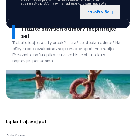
strane eSky.pl S.A. na e-mail adresu koju sam naveo/la.
Prikaži više
Tražite savršen odmor? Inspirirajte
se!
Trebate ideje za city break? Ili tražite idealan odmor? Na
eSky-u ćete svakodnevno pronaći pregršt inspiracije.
Preuzmite našu aplikaciju kako biste bili u toku s
najnovijim ponudama.
Isplaniraj svoj put
Avio Karte