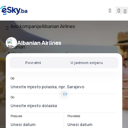
Avio kompanije
Albanian Airlines
Albanian Airlines
Povratni
U jednom smjeru
Od
Do
Polazak
Povratak