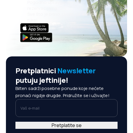
Pogodno upravljanje
rezervacijama
Sve što je bitno, uvijek na dohvat
ruke!
Pretplatnici
Newsletter
putuju jeftinije!
Bilten sadrži posebne ponude koje nećete
pronaći nigdje drugde. Pridružite se i uživajte!
Vaš e-mail
Pretplatite se