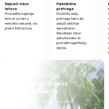
Najveći izbor
Fleksibilna
letova
pretraga
Pronađite najbolje
Proširite Vašu
letove za Vas u
pretragu tako da
nekoliko sekundi, od
uključi obližnje
preko 500 letova.
aerodrome i
fleksibilan izbor
datuma kako bi
pronašli najjeftiniju
opciju.
Planirajte svoja
putovanja lakše uz
našu aplikaciju
Nove ponude svaki dan: letovi,
odmori, city break-ovi