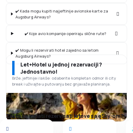
✔️ Kada mogu kupiti najjeftinije avionske karte za
Augsburg Airways?
✔️ Koje avio kompanije operiraju slične rute?
✔️ Mogu li rezervirati hotel zajedno sa letom
Augsburg Airways?
Let+Hotel u jednoj rezervaciji?
Jednostavno!
Brže, jeftinije i lakše: odaberite kompletan odmor ili city
break i uživajte u putovanju bez gnjavaže planiranja.
Zašto se isplati rezervisati letove sa eSky-om?