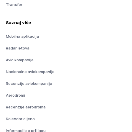
Transfer
Saznaj više
Mobilna aplikacija
Radar letova
Avio kompanije
Nacionalne aviokompanije
Recenzije aviokompanije
Aerodromi
Recenzije aerodroma
Kalendar cijena
Informacije o prtljagu