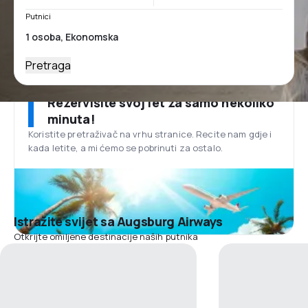
Putnici
Pretraga
Rezervišite svoj let za samo nekoliko
minuta!
Koristite pretraživač na vrhu stranice. Recite nam gdje i
kada letite, a mi ćemo se pobrinuti za ostalo.
Istražite svijet sa Augsburg Airways
Otkrijte omiljene destinacije naših putnika