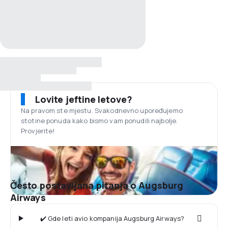
Lovite jeftine letove?
Na pravom ste mjestu. Svakodnevno upoređujemo
stotine ponuda kako bismo vam ponudili najbolje.
Provjerite!
Često postavljana pitanja o Augsburg
Airways
✔️ Gde leti avio kompanija Augsburg Airways?