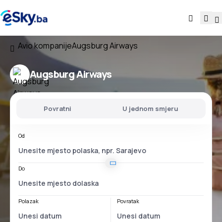
Avio kompanije
Augsburg Airways
Augsburg Airways
Povratni
U jednom smjeru
Od
Do
Polazak
Povratak