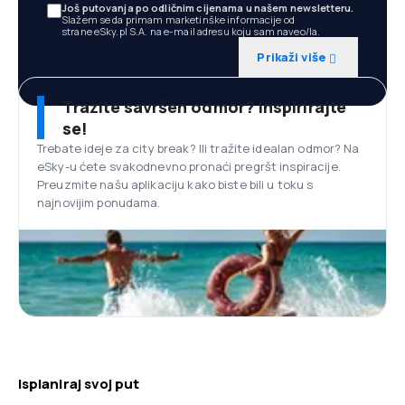
Još putovanja po odličnim cijenama u našem newsletteru.
Slažem se da primam marketinške informacije od
strane eSky.pl S.A. na e-mail adresu koju sam naveo/la.
Prikaži više
Tražite savršen odmor? Inspirirajte
se!
Trebate ideje za city break? Ili tražite idealan odmor? Na
eSky-u ćete svakodnevno pronaći pregršt inspiracije.
Preuzmite našu aplikaciju kako biste bili u toku s
najnovijim ponudama.
Isplaniraj svoj put