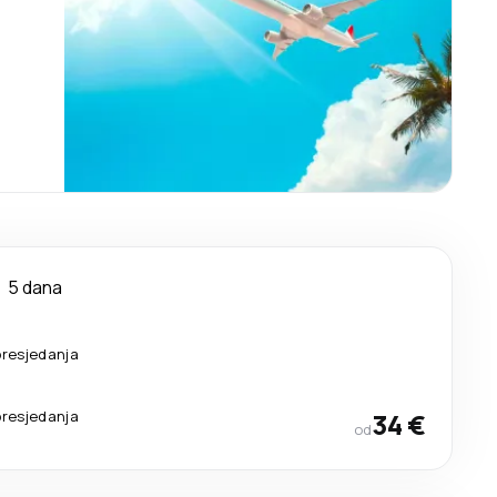
5 dana
presjedanja
presjedanja
34 €
od