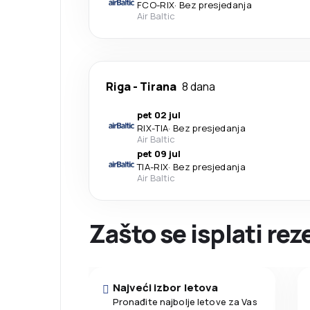
FCO
-
RIX
·
Bez presjedanja
Air Baltic
Riga
-
Tirana
8 dana
pet 02 jul
RIX
-
TIA
·
Bez presjedanja
Air Baltic
pet 09 jul
TIA
-
RIX
·
Bez presjedanja
Air Baltic
Zašto se isplati re
Najveći izbor letova
Pronađite najbolje letove za Vas