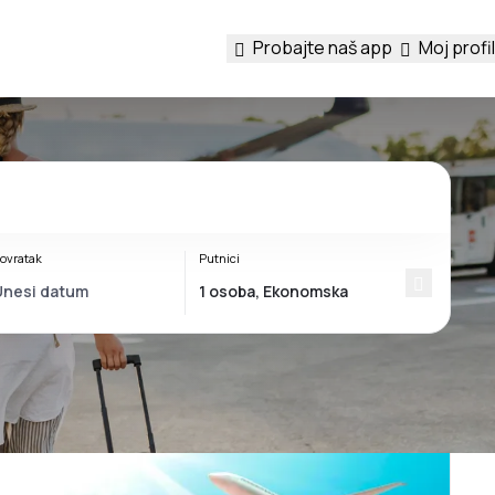
Probajte naš app
Moj profil
ovratak
Putnici