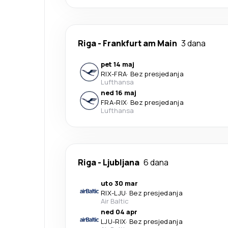
Riga
-
Frankfurt am Main
3 dana
pet 14 maj
RIX
-
FRA
·
Bez presjedanja
Lufthansa
ned 16 maj
FRA
-
RIX
·
Bez presjedanja
Lufthansa
Riga
-
Ljubljana
6 dana
uto 30 mar
RIX
-
LJU
·
Bez presjedanja
Air Baltic
ned 04 apr
LJU
-
RIX
·
Bez presjedanja