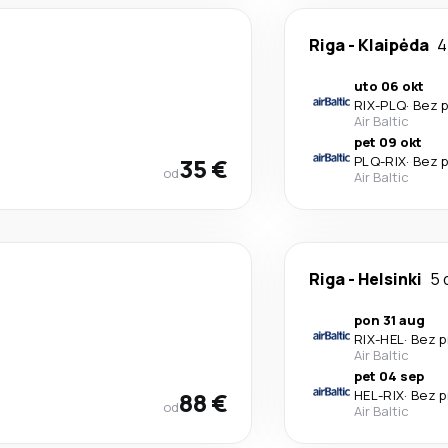
Riga
-
Klaipėda
4
uto 06 okt
RIX
-
PLQ
·
Bez p
Air Baltic
pet 09 okt
35 €
PLQ
-
RIX
·
Bez p
od
Air Baltic
Riga
-
Helsinki
5 
pon 31 aug
RIX
-
HEL
·
Bez p
Air Baltic
pet 04 sep
88 €
HEL
-
RIX
·
Bez p
od
Air Baltic