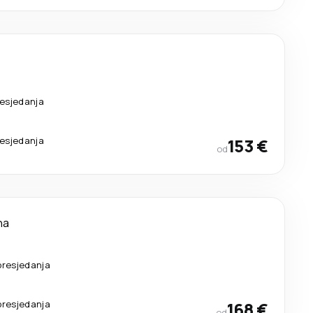
esjedanja
esjedanja
153 €
od
na
presjedanja
presjedanja
168 €
od