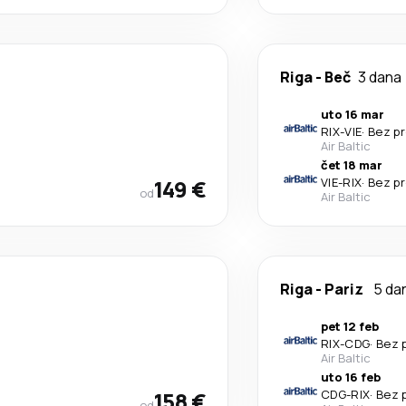
Riga
-
Beč
3 dana
uto 16 mar
RIX
-
VIE
·
Bez pr
Air Baltic
čet 18 mar
149 €
VIE
-
RIX
·
Bez pr
od
Air Baltic
Riga
-
Pariz
5 da
pet 12 feb
RIX
-
CDG
·
Bez 
Air Baltic
uto 16 feb
158 €
CDG
-
RIX
·
Bez 
od