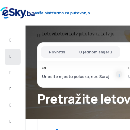
Vaša platforma za putovanja
Letovi
Letovi Latvija
Letovi iz Latvije
Let+Hotel
Povratni
U jednom smjeru
Avio
karte
Od
D
Letovanje
City
Break
Pretražite leto
Smještaj
Ponude