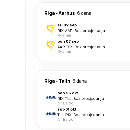
Riga
-
Aarhus
6 dana
sri 02 sep
RIX
-
AAR
·
Bez presjedanja
Ryanair
pon 07 sep
AAR
-
RIX
·
Bez presjedanja
Ryanair
Riga
-
Talin
6 dana
pon 26 okt
RIX
-
TLL
·
Bez presjedanja
Air Baltic
sub 31 okt
TLL
-
RIX
·
Bez presjedanja
Air Baltic