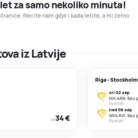
 let za samo nekoliko minuta!
stranice. Recite nam gdje i kada letite, a mi ćemo
va iz Latvije
Riga
-
Stockholm
sri 02 sep
RIX
-
ARN
·
Bez 
Ryanair
ned 06 sep
34 €
ARN
-
RIX
·
Bez 
od
Ryanair