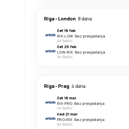
Riga
-
London
8 dana
čet 18 feb
RIX
-
LGW
·
Bez presjedanja
Air Baltic
čet 25 feb
LGW
-
RIX
·
Bez presjedanja
Air Baltic
Riga
-
Prag
4 dana
čet 18 mar
RIX
-
PRG
·
Bez presjedanja
Air Baltic
ned 21 mar
PRG
-
RIX
·
Bez presjedanja
Air Baltic