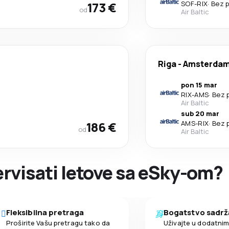
173 €
SOF
-
RIX
·
Bez p
od
Air Baltic
Riga
-
Amsterda
pon 15 mar
RIX
-
AMS
·
Bez 
Air Baltic
sub 20 mar
186 €
AMS
-
RIX
·
Bez 
od
Air Baltic
zervisati letove sa eSky-om?
Fleksibilna pretraga
Bogatstvo sadrž
Proširite Vašu pretragu tako da
Uživajte u dodatni