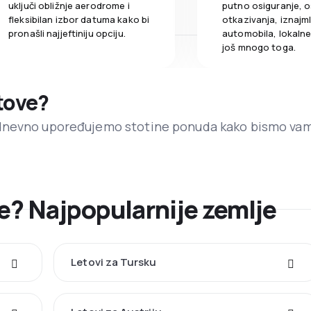
uključi obližnje aerodrome i
putno osiguranje, o
fleksibilan izbor datuma kako bi
otkazivanja, iznajml
pronašli najjeftiniju opciju.
automobila, lokalne 
još mnogo toga.
etove?
dnevno upoređujemo stotine ponuda kako bismo va
ije? Najpopularnije zemlje
Letovi za Tursku