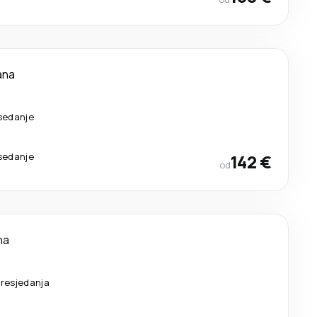
ana
esedanje
esedanje
142 €
od
na
resjedanja