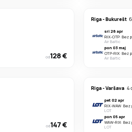
Riga
-
Bukurešt
6
sri 28 apr
RIX
-
OTP
·
Bez p
Air Baltic
pon 03 maj
128 €
OTP
-
RIX
·
Bez p
od
Air Baltic
Riga
-
Varšava
4 
pet 02 apr
RIX
-
WAW
·
Bez 
LOT
pon 05 apr
147 €
WAW
-
RIX
·
Bez 
od
LOT