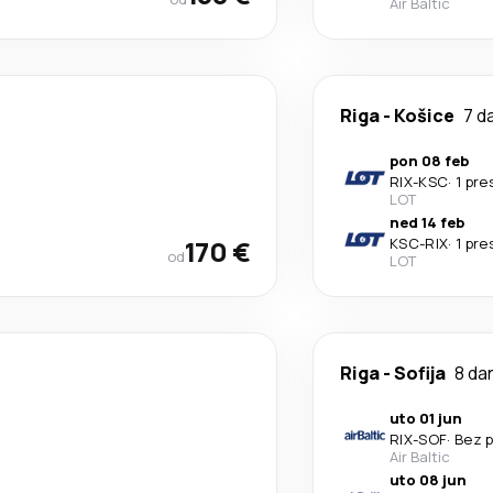
Air Baltic
Riga
-
Košice
7 d
pon 08 feb
RIX
-
KSC
·
1 pr
LOT
ned 14 feb
170 €
KSC
-
RIX
·
1 pr
od
LOT
Riga
-
Sofija
8 da
uto 01 jun
RIX
-
SOF
·
Bez p
Air Baltic
uto 08 jun