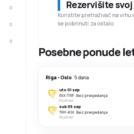
Rezervišite svoj
Dovršite
putovanje
Koristite pretraživač na vrhu 
se pobrinuti za ostalo.
Inspiracija
i savjeti
Korisnička
usluga
Posebne ponude leto
Riga
-
Oslo
5 dana
uto 01 sep
RIX
-
TRF
·
Bez presjedanja
Ryanair
sub 05 sep
TRF
-
RIX
·
Bez presjedanja
Ryanair