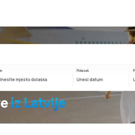
o
Polazak
P
ve
iz Latvije