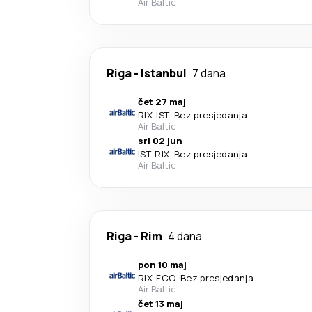
Air Baltic
Riga
-
Istanbul
7 dana
čet 27 maj
RIX
-
IST
·
Bez presjedanja
Air Baltic
sri 02 jun
IST
-
RIX
·
Bez presjedanja
Air Baltic
Riga
-
Rim
4 dana
pon 10 maj
RIX
-
FCO
·
Bez presjedanja
Air Baltic
čet 13 maj