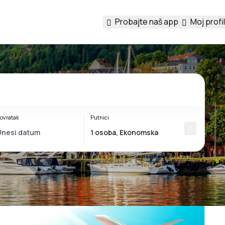
Probajte naš app
Moj profil
ovratak
Putnici