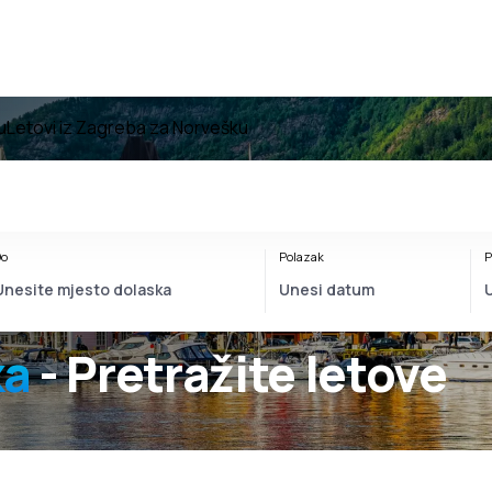
u
Letovi iz Zagreba za Norvešku
o
Polazak
P
ka
- Pretražite letove