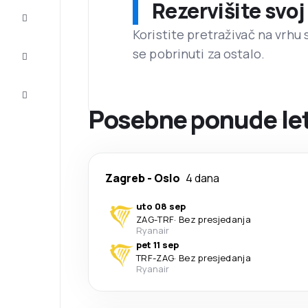
Rezervišite svoj
Dovršite
putovanje
Koristite pretraživač na vrhu 
se pobrinuti za ostalo.
Inspiracija
i savjeti
Korisnička
usluga
Posebne ponude let
Zagreb
-
Oslo
4 dana
uto 08 sep
ZAG
-
TRF
·
Bez presjedanja
Ryanair
pet 11 sep
TRF
-
ZAG
·
Bez presjedanja
Ryanair