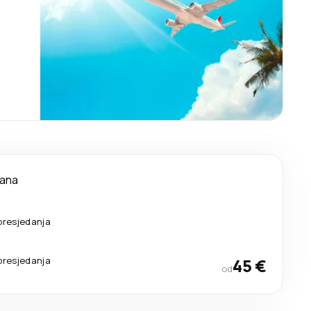
dana
presjedanja
presjedanja
45 €
od