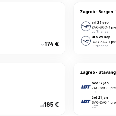
Zagreb
-
Bergen
sri 23 sep
ZAG
-
BGO
·
1 pr
Lufthansa
uto 29 sep
174 €
BGO
-
ZAG
·
1 pr
od
Lufthansa
Zagreb
-
Stavang
ned 17 jan
ZAG
-
SVG
·
1 pr
LOT
čet 21 jan
185 €
SVG
-
ZAG
·
1 pr
od
LOT