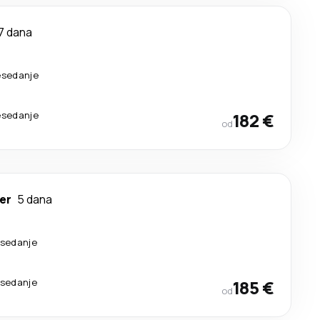
7 dana
esedanje
esedanje
182 €
od
er
5 dana
esedanje
esedanje
185 €
od