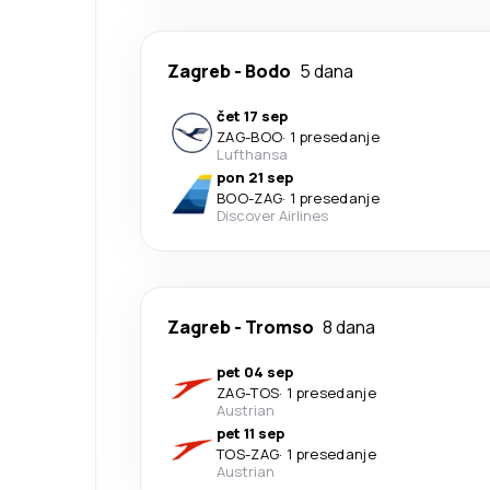
Zagreb
-
Bodo
5 dana
čet 17 sep
ZAG
-
BOO
·
1 presedanje
Lufthansa
pon 21 sep
BOO
-
ZAG
·
1 presedanje
Discover Airlines
Zagreb
-
Tromso
8 dana
pet 04 sep
ZAG
-
TOS
·
1 presedanje
Austrian
pet 11 sep
TOS
-
ZAG
·
1 presedanje
Austrian