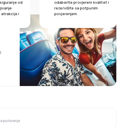
siguranje od
odaberite provjereni kvalitet i
jivanje
rezervišite sa potpunim
atrakcije i
povjerenjem.
m
 za putovanje