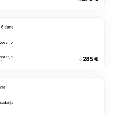
6 dana
esedanje
esedanje
285 €
od
es
ana
esedanja