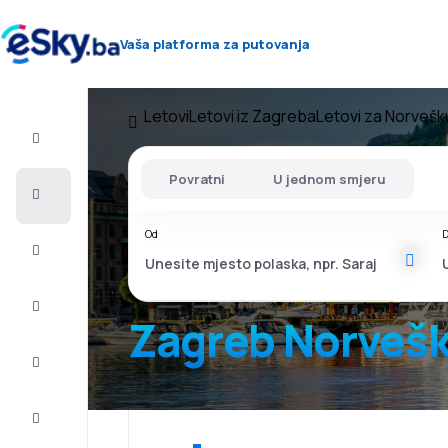
Vaša platforma za putovanja
Letovi
Letovi iz Zagreba
Letovi za Norvešk
Let+Hotel
Povratni
U jednom smjeru
Avio
karte
Od
D
Letovanje
City
Break
Zagreb Norveš
Smještaj
Ponude