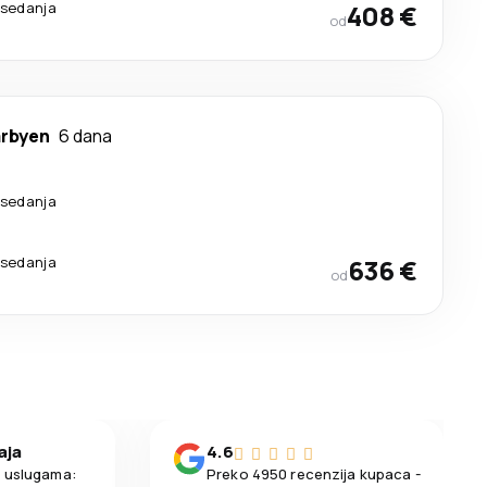
esedanja
408 €
od
rbyen
6 dana
esedanja
esedanja
636 €
od
aja
4.6
m uslugama:
Preko 4950 recenzija kupaca -