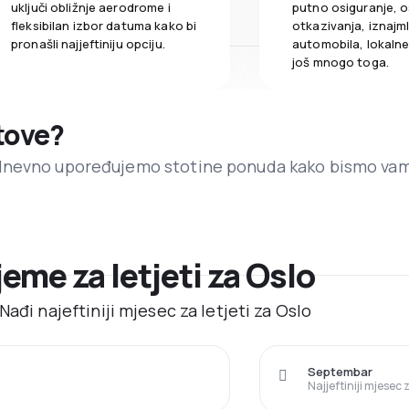
uključi obližnje aerodrome i
putno osiguranje, o
fleksibilan izbor datuma kako bi
otkazivanja, iznajml
pronašli najjeftiniju opciju.
automobila, lokalne 
još mnogo toga.
etove?
dnevno upoređujemo stotine ponuda kako bismo va
jeme za letjeti za Oslo
ađi najeftiniji mjesec za letjeti za Oslo
Septembar
Najjeftiniji mjesec