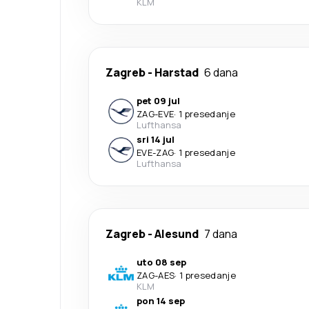
KLM
Zagreb
-
Harstad
6 dana
pet 09 jul
ZAG
-
EVE
·
1 presedanje
Lufthansa
sri 14 jul
EVE
-
ZAG
·
1 presedanje
Lufthansa
Zagreb
-
Alesund
7 dana
uto 08 sep
ZAG
-
AES
·
1 presedanje
KLM
pon 14 sep