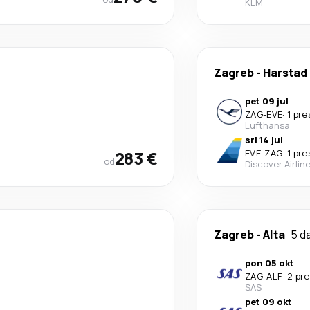
KLM
Zagreb
-
Harstad
pet 09 jul
ZAG
-
EVE
·
1 pr
Lufthansa
sri 14 jul
283 €
EVE
-
ZAG
·
1 pr
od
Discover Airlin
Zagreb
-
Alta
5 d
pon 05 okt
ZAG
-
ALF
·
2 pr
SAS
pet 09 okt