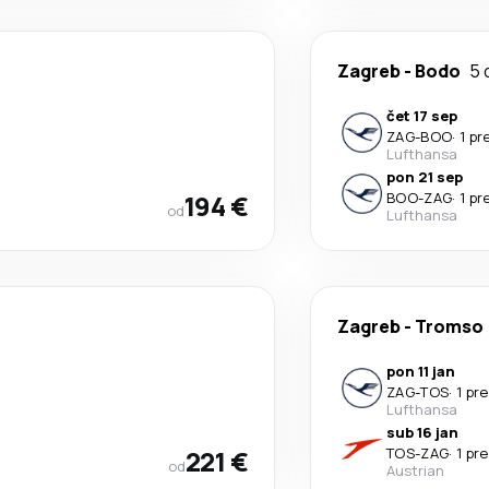
Zagreb
-
Bodo
5 
čet 17 sep
ZAG
-
BOO
·
1 p
Lufthansa
pon 21 sep
194 €
BOO
-
ZAG
·
1 p
od
Lufthansa
Zagreb
-
Tromso
pon 11 jan
ZAG
-
TOS
·
1 pr
Lufthansa
sub 16 jan
221 €
TOS
-
ZAG
·
1 pr
od
Austrian