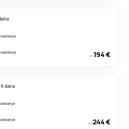
dana
resedanje
resedanje
194 €
od
6 dana
esedanje
esedanje
244 €
od