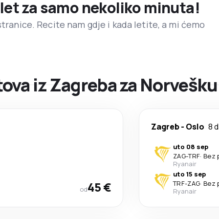
 let za samo nekoliko minuta!
stranice. Recite nam gdje i kada letite, a mi ćemo
ova iz Zagreba za Norvešku
Zagreb
-
Oslo
8 
uto 08 sep
ZAG
-
TRF
·
Bez 
Ryanair
uto 15 sep
45 €
TRF
-
ZAG
·
Bez 
od
Ryanair