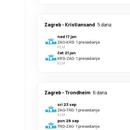
Zagreb
-
Kristiansand
5 dana
ned 17 jan
ZAG
-
KRS
·
1 presedanje
KLM
čet 21 jan
KRS
-
ZAG
·
1 presedanje
KLM
Zagreb
-
Trondheim
6 dana
sri 23 sep
ZAG
-
TRD
·
1 presedanje
KLM
pon 28 sep
TRD
-
ZAG
·
1 presedanje