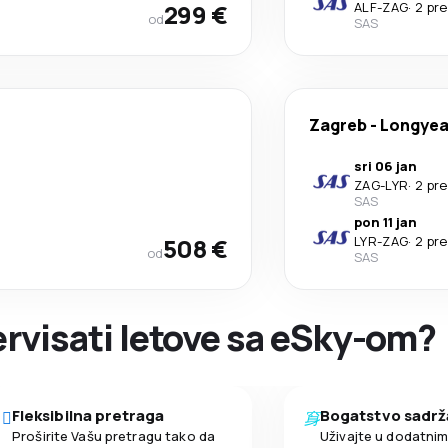
299 €
ALF
-
ZAG
·
2 pr
od
SAS
Zagreb
-
Longyea
sri 06 jan
ZAG
-
LYR
·
2 pr
SAS
pon 11 jan
508 €
LYR
-
ZAG
·
2 pr
od
SAS
zervisati letove sa eSky-om?
Fleksibilna pretraga
Bogatstvo sadrž
Proširite Vašu pretragu tako da
Uživajte u dodatni