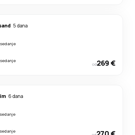
nsand
5 dana
esedanje
esedanje
269 €
od
eim
6 dana
esedanje
esedanje
270 €
od