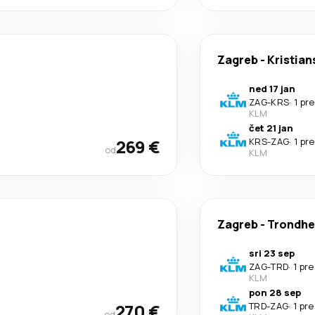
Zagreb
-
Kristia
ned 17 jan
ZAG
-
KRS
·
1 pr
KLM
čet 21 jan
269 €
KRS
-
ZAG
·
1 pr
od
KLM
Zagreb
-
Trondh
sri 23 sep
ZAG
-
TRD
·
1 pr
KLM
pon 28 sep
270 €
TRD
-
ZAG
·
1 pr
od