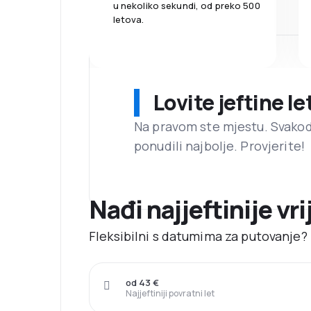
u nekoliko sekundi, od preko 500
letova.
Lovite jeftine l
Na pravom ste mjestu. Svako
ponudili najbolje. Provjerite!
Nađi najjeftinije vri
Fleksibilni s datumima za putovanje? N
od 43 €
Najjeftiniji povratni let