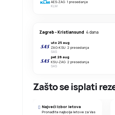
AES
-
ZAG
·
1 presedanje
KLM
Zagreb
-
Kristiansund
4 dana
uto 25 aug
ZAG
-
KSU
·
2 presedanja
SAS
pet 28 aug
KSU
-
ZAG
·
2 presedanja
SAS
Zašto se isplati re
Najveći izbor letova
Pronađite najbolje letove za Vas