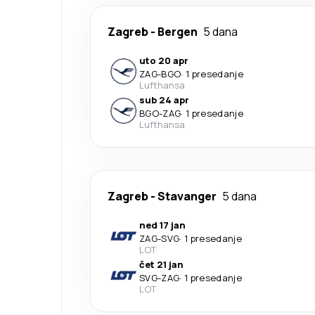
Zagreb
-
Bergen
5 dana
uto 20 apr
ZAG
-
BGO
·
1 presedanje
Lufthansa
sub 24 apr
BGO
-
ZAG
·
1 presedanje
Lufthansa
Zagreb
-
Stavanger
5 dana
ned 17 jan
ZAG
-
SVG
·
1 presedanje
LOT
čet 21 jan
SVG
-
ZAG
·
1 presedanje
LOT