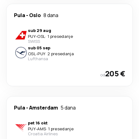
Pula
-
Oslo
8 dana
sub 29 aug
PUY
-
OSL
·
1 presedanje
SWISS
sub 05 sep
OSL
-
PUY
·
2 presedanja
Lufthansa
205 €
od
Pula
-
Amsterdam
5 dana
pet 16 okt
PUY
-
AMS
·
1 presedanje
Croatia Airlines