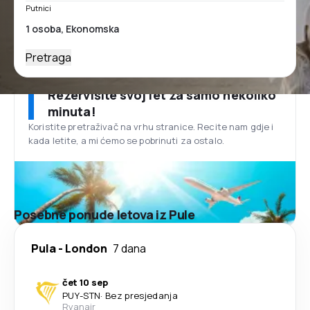
Putnici
Pretraga
Rezervišite svoj let za samo nekoliko
minuta!
Koristite pretraživač na vrhu stranice. Recite nam gdje i
kada letite, a mi ćemo se pobrinuti za ostalo.
Posebne ponude letova iz Pule
Pula
-
London
7 dana
čet 10 sep
PUY
-
STN
·
Bez presjedanja
Ryanair