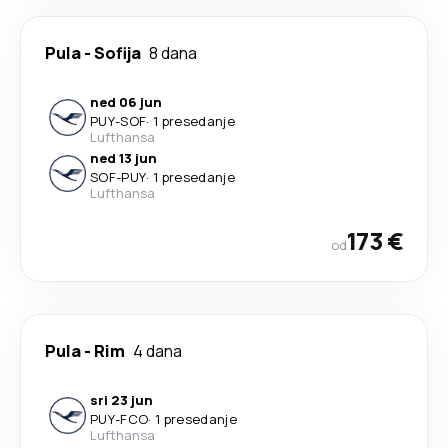
Pula
-
Sofija
8 dana
ned 06 jun
PUY
-
SOF
·
1 presedanje
Lufthansa
ned 13 jun
SOF
-
PUY
·
1 presedanje
Lufthansa
173 €
od
Pula
-
Rim
4 dana
sri 23 jun
PUY
-
FCO
·
1 presedanje
Lufthansa