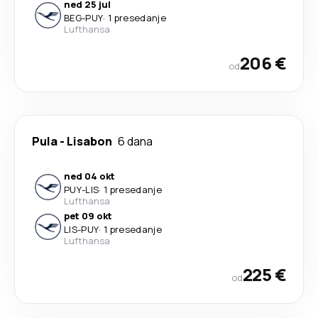
ned 25 jul
BEG
-
PUY
·
1 presedanje
Lufthansa
206 €
od
Pula
-
Lisabon
6 dana
ned 04 okt
PUY
-
LIS
·
1 presedanje
Lufthansa
pet 09 okt
LIS
-
PUY
·
1 presedanje
Lufthansa
225 €
od