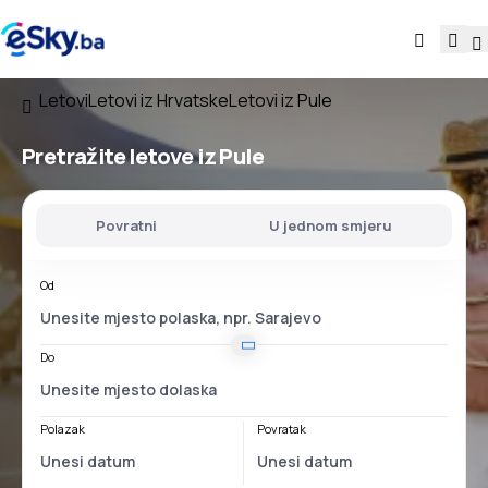
Letovi
Letovi iz Hrvatske
Letovi iz Pule
Pretražite letove
iz Pule
Povratni
U jednom smjeru
Od
Do
Polazak
Povratak