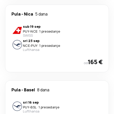
Pula
-
Nica
5 dana
sub 19 sep
PUY
-
NCE
·
1 presedanje
SWISS
sri 23 sep
NCE
-
PUY
·
1 presedanje
Lufthansa
165 €
od
Pula
-
Basel
8 dana
sri 16 sep
PUY
-
BSL
·
1 presedanje
Lufthansa