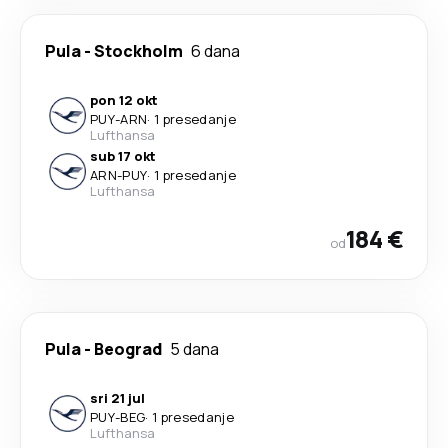
Pula
-
Stockholm
6 dana
pon 12 okt
PUY
-
ARN
·
1 presedanje
Lufthansa
sub 17 okt
ARN
-
PUY
·
1 presedanje
Lufthansa
184 €
od
Pula
-
Beograd
5 dana
sri 21 jul
PUY
-
BEG
·
1 presedanje
Lufthansa