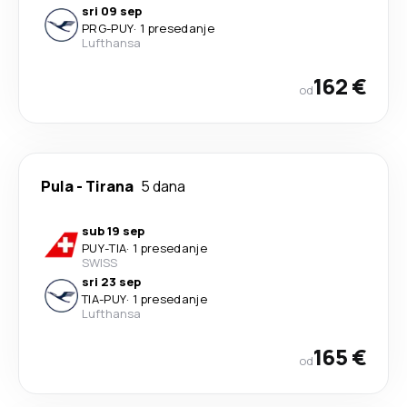
sri 09 sep
PRG
-
PUY
·
1 presedanje
Lufthansa
162 €
od
Pula
-
Tirana
5 dana
sub 19 sep
PUY
-
TIA
·
1 presedanje
SWISS
sri 23 sep
TIA
-
PUY
·
1 presedanje
Lufthansa
165 €
od