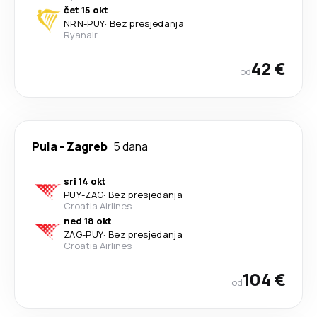
čet 15 okt
NRN
-
PUY
·
Bez presjedanja
Ryanair
42 €
od
Pula
-
Zagreb
5 dana
sri 14 okt
PUY
-
ZAG
·
Bez presjedanja
Croatia Airlines
ned 18 okt
ZAG
-
PUY
·
Bez presjedanja
Croatia Airlines
104 €
od