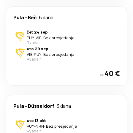
Pula
-
Beč
6 dana
čet 24 sep
PUY
-
VIE
·
Bez presjedanja
Ryanair
uto 29 sep
VIE
-
PUY
·
Bez presjedanja
Ryanair
40 €
od
Pula
-
Düsseldorf
3 dana
uto 13 okt
PUY
-
NRN
·
Bez presjedanja
Ryanair