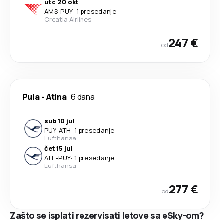
uto 20 okt
AMS
-
PUY
·
1 presedanje
Croatia Airlines
247 €
od
Pula
-
Atina
6 dana
sub 10 jul
PUY
-
ATH
·
1 presedanje
Lufthansa
čet 15 jul
ATH
-
PUY
·
1 presedanje
Lufthansa
277 €
od
Zašto se isplati rezervisati letove sa eSky-om?