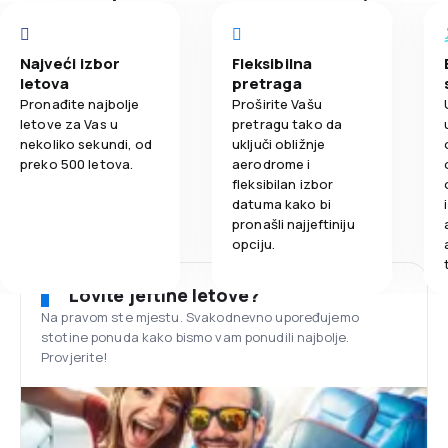
Najveći izbor
Fleksibilna
letova
pretraga
Pronađite najbolje
Proširite Vašu
letove za Vas u
pretragu tako da
nekoliko sekundi, od
uključi obližnje
preko 500 letova.
aerodrome i
fleksibilan izbor
datuma kako bi
pronašli najjeftiniju
opciju.
Lovite jeftine letove?
Na pravom ste mjestu. Svakodnevno upoređujemo
stotine ponuda kako bismo vam ponudili najbolje.
Provjerite!