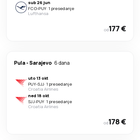
sub 26 jun
FCO
-
PUY
·
1 presedanje
Lufthansa
177 €
od
Pula
-
Sarajevo
6 dana
uto 13 okt
PUY
-
SJJ
·
1 presedanje
Croatia Airlines
ned 18 okt
SJJ
-
PUY
·
1 presedanje
Croatia Airlines
178 €
od