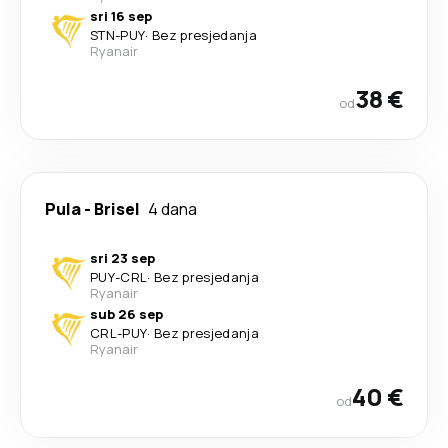
sri 16 sep
STN
-
PUY
·
Bez presjedanja
Ryanair
38 €
od
Pula
-
Brisel
4 dana
sri 23 sep
PUY
-
CRL
·
Bez presjedanja
Ryanair
sub 26 sep
CRL
-
PUY
·
Bez presjedanja
Ryanair
40 €
od