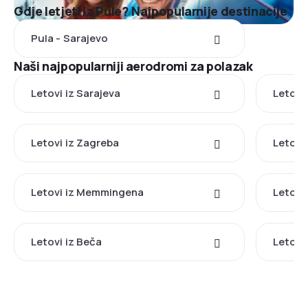
Gdje letjeti iz Pule? Najpopularnije destinacije
Pula - Sarajevo
Naši najpopularniji aerodromi za polazak
Letovi iz Sarajeva
Letovi 
Letovi iz Zagreba
Letovi 
Letovi iz Memmingena
Letovi
Letovi iz Beča
Letovi