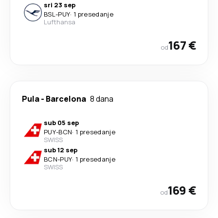
sri 23 sep
BSL
-
PUY
·
1 presedanje
Lufthansa
167 €
od
Pula
-
Barcelona
8 dana
sub 05 sep
PUY
-
BCN
·
1 presedanje
SWISS
sub 12 sep
BCN
-
PUY
·
1 presedanje
SWISS
169 €
od