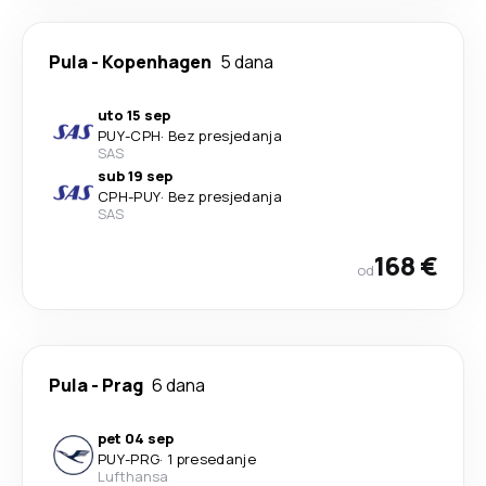
Pula
-
Kopenhagen
5 dana
uto 15 sep
PUY
-
CPH
·
Bez presjedanja
SAS
sub 19 sep
CPH
-
PUY
·
Bez presjedanja
SAS
168 €
od
Pula
-
Prag
6 dana
pet 04 sep
PUY
-
PRG
·
1 presedanje
Lufthansa