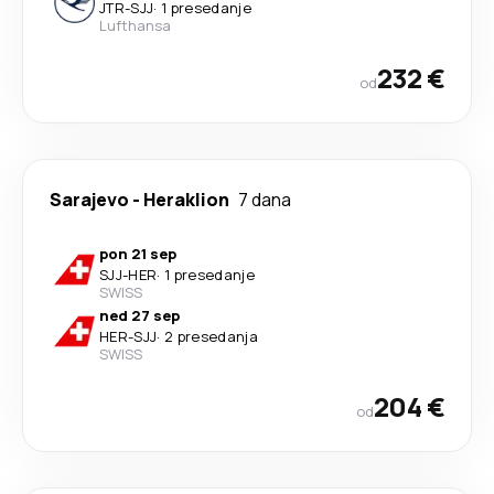
JTR
-
SJJ
·
1 presedanje
Lufthansa
232 €
od
Sarajevo
-
Heraklion
7 dana
pon 21 sep
SJJ
-
HER
·
1 presedanje
SWISS
ned 27 sep
HER
-
SJJ
·
2 presedanja
SWISS
204 €
od