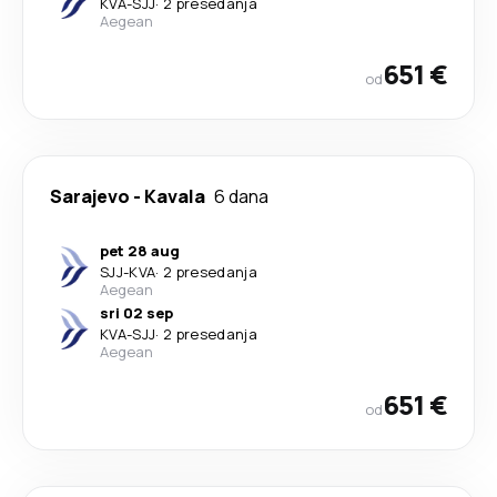
KVA
-
SJJ
·
2 presedanja
Aegean
651 €
od
Sarajevo
-
Kavala
6 dana
pet 28 aug
SJJ
-
KVA
·
2 presedanja
Aegean
sri 02 sep
KVA
-
SJJ
·
2 presedanja
Aegean
651 €
od