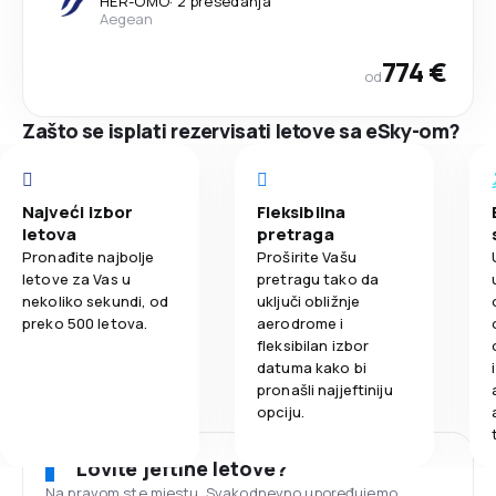
HER
-
OMO
·
2 presedanja
Aegean
774 €
od
Zašto se isplati rezervisati letove sa eSky-om?
Najveći izbor
Fleksibilna
letova
pretraga
Pronađite najbolje
Proširite Vašu
letove za Vas u
pretragu tako da
nekoliko sekundi, od
uključi obližnje
preko 500 letova.
aerodrome i
fleksibilan izbor
datuma kako bi
pronašli najjeftiniju
opciju.
Lovite jeftine letove?
Na pravom ste mjestu. Svakodnevno upoređujemo