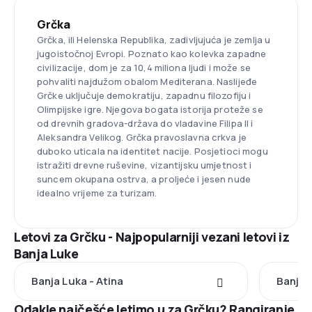
Grčka
Grčka, ili Helenska Republika, zadivljujuća je zemlja u
jugoistočnoj Evropi. Poznato kao kolevka zapadne
civilizacije, dom je za 10,4 miliona ljudi i može se
pohvaliti najdužom obalom Mediterana. Naslijeđe
Grčke uključuje demokratiju, zapadnu filozofiju i
Olimpijske igre. Njegova bogata istorija proteže se
od drevnih gradova-država do vladavine Filipa II i
Aleksandra Velikog. Grčka pravoslavna crkva je
duboko uticala na identitet nacije. Posjetioci mogu
istražiti drevne ruševine, vizantijsku umjetnost i
suncem okupana ostrva, a proljeće i jesen nude
idealno vrijeme za turizam.
Letovi za Grčku - Najpopularniji vezani letovi iz
Banja Luke
Banja Luka - Atina
Banja 
Odakle najčešće letimo u za Grčku? Rangiranje