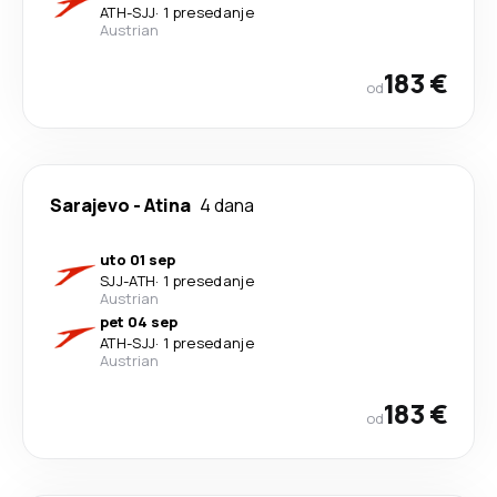
ATH
-
SJJ
·
1 presedanje
Austrian
183 €
od
Sarajevo
-
Atina
4 dana
uto 01 sep
SJJ
-
ATH
·
1 presedanje
Austrian
pet 04 sep
ATH
-
SJJ
·
1 presedanje
Austrian
183 €
od