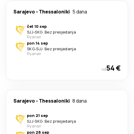
Sarajevo
-
Thessaloniki
5 dana
čet 10 sep
SJJ
-
SKG
·
Bez presjedanja
Ryanair
pon 14 sep
SKG
-
SJJ
·
Bez presjedanja
Ryanair
54 €
od
Sarajevo
-
Thessaloniki
8 dana
pon 21 sep
SJJ
-
SKG
·
Bez presjedanja
Ryanair
pon 28 sep