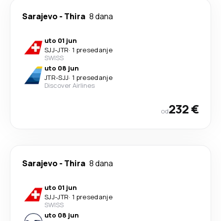
Sarajevo
-
Thira
8 dana
uto 01 jun
SJJ
-
JTR
·
1 presedanje
SWISS
uto 08 jun
JTR
-
SJJ
·
1 presedanje
Discover Airlines
232 €
od
Sarajevo
-
Thira
8 dana
uto 01 jun
SJJ
-
JTR
·
1 presedanje
SWISS
uto 08 jun