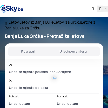
Letovi
Letovi iz Banja Luke
Letovi za Grčku
Letovi iz
Banja Luke za Grčku
Banja Luka Grčka
- Pretražite letove
Povratni
U jednom smjeru
Od
Do
Polazak
Povratak