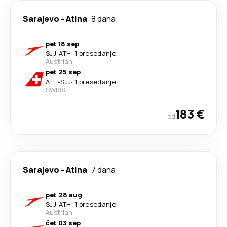
Sarajevo
-
Atina
8 dana
pet 18 sep
SJJ
-
ATH
·
1 presedanje
Austrian
pet 25 sep
ATH
-
SJJ
·
1 presedanje
SWISS
183 €
od
Sarajevo
-
Atina
7 dana
pet 28 aug
SJJ
-
ATH
·
1 presedanje
Austrian
čet 03 sep