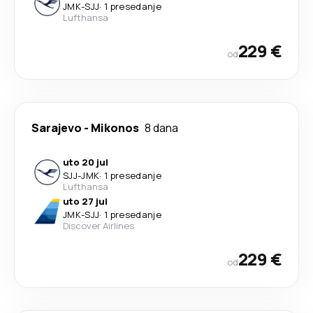
JMK
-
SJJ
·
1 presedanje
Lufthansa
229 €
od
Sarajevo
-
Mikonos
8 dana
uto 20 jul
SJJ
-
JMK
·
1 presedanje
Lufthansa
uto 27 jul
JMK
-
SJJ
·
1 presedanje
Discover Airlines
229 €
od