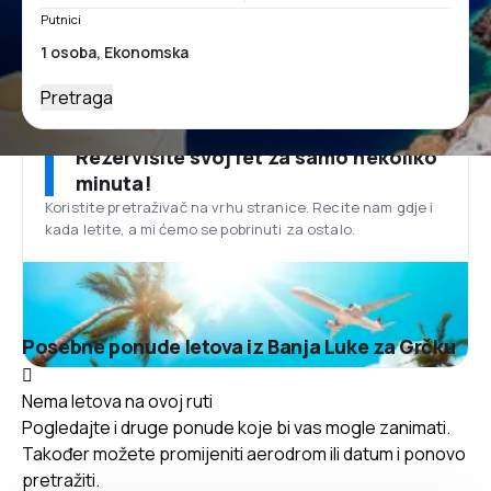
Putnici
Pretraga
Rezervišite svoj let za samo nekoliko
minuta!
Koristite pretraživač na vrhu stranice. Recite nam gdje i
kada letite, a mi ćemo se pobrinuti za ostalo.
Posebne ponude letova iz Banja Luke za Grčku
Nema letova na ovoj ruti
Pogledajte i druge ponude koje bi vas mogle zanimati.
Također možete promijeniti aerodrom ili datum i ponovo
pretražiti.