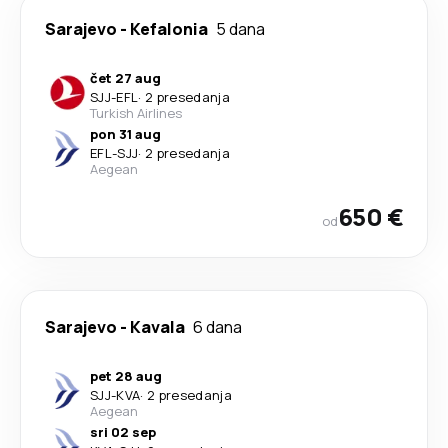
Sarajevo
-
Kefalonia
5 dana
čet 27 aug
SJJ
-
EFL
·
2 presedanja
Turkish Airlines
pon 31 aug
EFL
-
SJJ
·
2 presedanja
Aegean
650 €
od
Sarajevo
-
Kavala
6 dana
pet 28 aug
SJJ
-
KVA
·
2 presedanja
Aegean
sri 02 sep