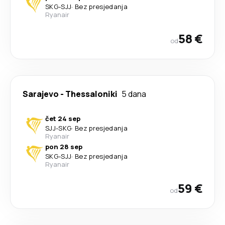
SKG
-
SJJ
·
Bez presjedanja
Ryanair
58 €
od
Sarajevo
-
Thessaloniki
5 dana
čet 24 sep
SJJ
-
SKG
·
Bez presjedanja
Ryanair
pon 28 sep
SKG
-
SJJ
·
Bez presjedanja
Ryanair
59 €
od