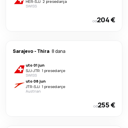
HER
-
SJJ
·
2 presedanja
SWISS
204 €
od
Sarajevo
-
Thira
8 dana
uto 01 jun
SJJ
-
JTR
·
1 presedanje
SWISS
uto 08 jun
JTR
-
SJJ
·
1 presedanje
Austrian
255 €
od