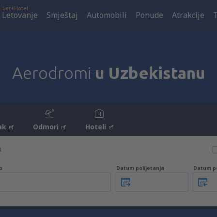
Let+Hotel
Letovanje
Smještaj
Automobili
Ponude
Atrakcije
Aerodromi
u Uzbekistanu
ak
Odmori
Hoteli
u
o
Datum polijetanja
Datum p