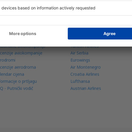
znaj više
Avio kompanije
bilna aplikacija
Wizz Air
dar letova
Ryanair
io kompanije
Pegasus Airlines
cionalne aviokompanije
Turkish Airlines
cenzije aviokompanije
Air Serbia
rodromi
Eurowings
cenzije aerodroma
Air Montenegro
lendar cijena
Croatia Airlines
formacije o prtljagu
Lufthansa
Q - Putnički vodič
Austrian Airlines