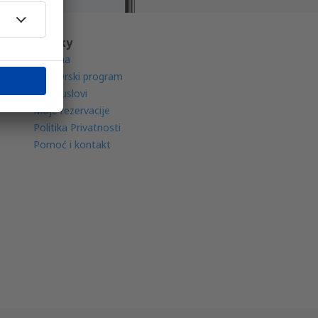
O eSky
O nama
Partnerski program
Opšti uslovi
Moje rezervacije
Politika Privatnosti
Pomoć i kontakt