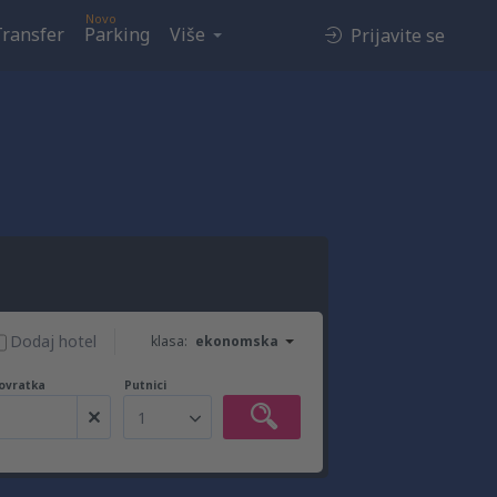
Novo
Transfer
Parking
Više
Prijavite se
Dodaj hotel
klasa:
ekonomska
ovratka
Putnici
1