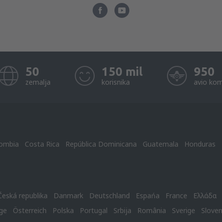
50
150 mil
950
zemalja
korisnika
avio kom
ombia
Costa Rica
República Dominicana
Guatemala
Honduras
Česká republika
Danmark
Deutschland
Espańa
France
Ελλάδα
ge
Österreich
Polska
Portugal
Srbija
România
Sverige
Slove