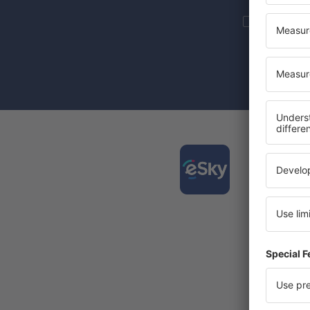
Još putova
informacije 
Označenje c
se vaši ličn
Preuz
putov
Jedna od
Nove d
Sve rez