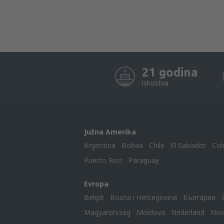
21 godina
iskustva
Južna Amerika
Argentina
Bolivia
Chile
El Salvador
Col
Puerto Rico
Paraguay
Evropa
België
Bosna i Hercegovina
България
Magyarország
Moldova
Nederland
Nor