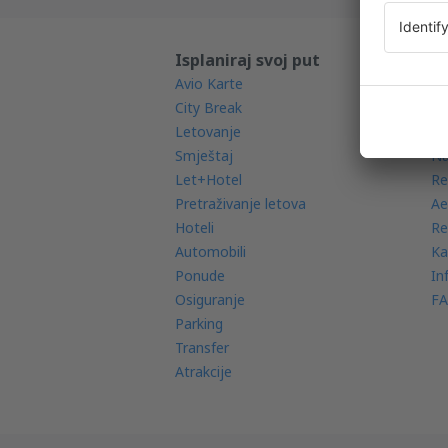
Isplaniraj svoj put
Sa
Avio Karte
Mo
City Break
Ra
Letovanje
Av
Smještaj
Na
Let+Hotel
Re
Pretraživanje letova
Ae
Hoteli
Re
Automobili
Ka
Ponude
In
Osiguranje
FA
Parking
Transfer
Atrakcije