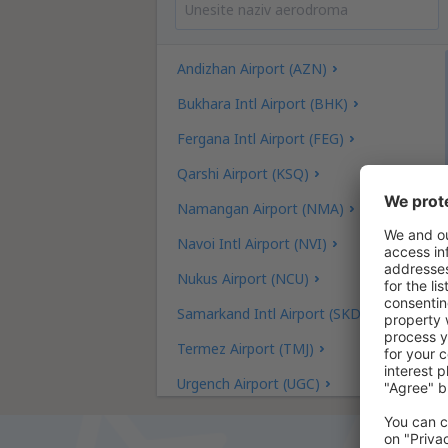
Andizhan Airport (AZN)
Bukhara Intl Airport (BHK)
Fergana Intl Airport (FEG)
Qarshi Airport (KSQ)
Namangan Airport (NMA)
Navoi Intl Airport (NVI)
Nukus Airport (NCU)
Samarkand Intl Airport (SKD)
Termez Airport (TMJ)
Urgench Airport (UGC)
Islam Karimov Tashkent (TAS)