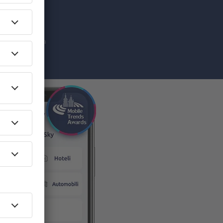
ketinške
da prihvatate da