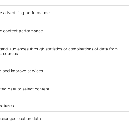
nja po odličnim cijenama u našem newsletteru.
Slažem se da primam mar
od strane eSky.pl S.A. na e-mail adresu koju sam naveo/la.
heckboxa, unošenje e-mail adrese i i odabir „Sačuvajte” (sveukupno) označava 
i podaci obrađuju
mi aplikaciju
i planiraj
anja
 najboljih aplikacija u kategoriji putovanja
nevne ponude pod Vašim prstima
ervacije na jednom mjestu