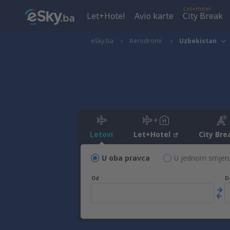
Let+Hotel
Let+Hotel
Avio karte
City Break
eSky.ba
Aerodromi
Uzbekistan
Letovi
Let+Hotel
City Bre
U oba pravca
U jednom smjer
Od
D