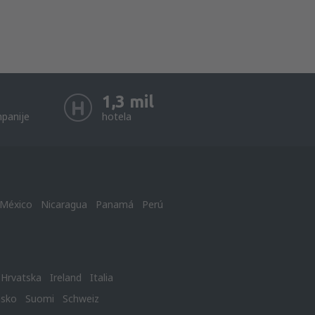
1,3 mil
panije
hotela
México
Nicaragua
Panamá
Perú
Hrvatska
Ireland
Italia
nsko
Suomi
Schweiz