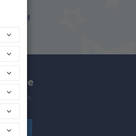
eSky.ba!
a manje
e prije svih.
ačuvajte