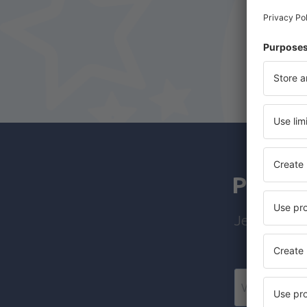
Zarafshan Airport (AFS)
Pretpl
Jeftini leto