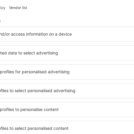
Uštedite vrijeme i novac.
Rezervišite let+hotel na 
Provjeri
atnici e-letaka putuju više z
vi, city breaks, odmori - primite jedinstvene ponud
Šaljemo samo najbolje, putnička riječ!
S