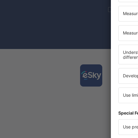
Još putova
informacije 
Označenje c
se vaši ličn
Preuz
putov
Jedna od
Nove d
Sve rez