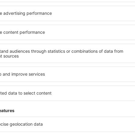
nja po odličnim cijenama u našem newsletteru.
Slažem se da primam mar
od strane eSky.pl S.A. na e-mail adresu koju sam naveo/la.
heckboxa, unošenje e-mail adrese i i odabir „Sačuvajte” (sveukupno) označava 
i podaci obrađuju
mi aplikaciju
i planiraj
anja
 najboljih aplikacija u kategoriji putovanja
nevne ponude pod Vašim prstima
ervacije na jednom mjestu