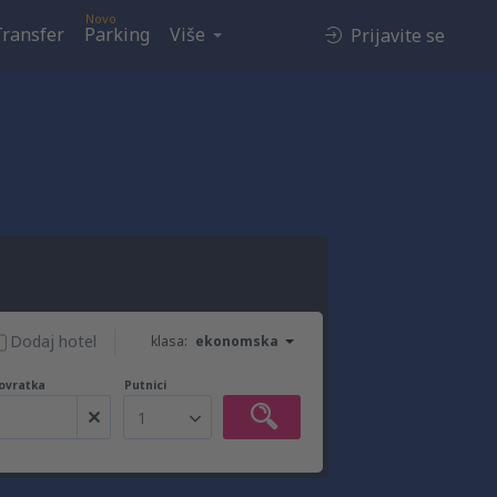
Novo
Transfer
Parking
Više
Prijavite se
Dodaj hotel
klasa:
ekonomska
ovratka
Putnici
1