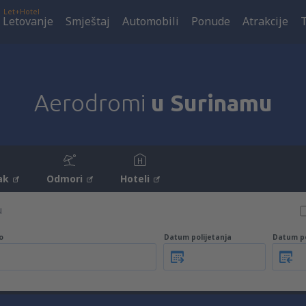
Let+Hotel
Letovanje
Smještaj
Automobili
Ponude
Atrakcije
Aerodromi
u Surinamu
ak
Odmori
Hoteli
u
o
Datum polijetanja
Datum p