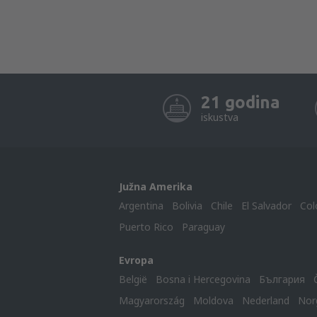
21 godina
iskustva
Južna Amerika
Argentina
Bolivia
Chile
El Salvador
Col
Puerto Rico
Paraguay
Evropa
België
Bosna i Hercegovina
България
Magyarország
Moldova
Nederland
Nor