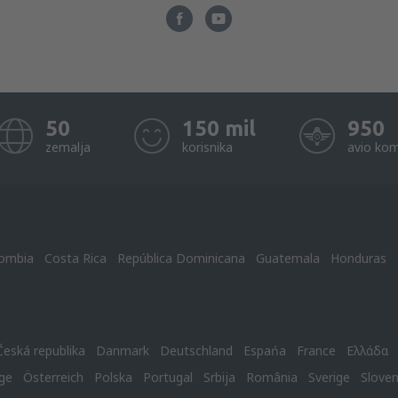
50
150 mil
950
zemalja
korisnika
avio kom
ombia
Costa Rica
República Dominicana
Guatemala
Honduras
Česká republika
Danmark
Deutschland
Espańa
France
Ελλάδα
ge
Österreich
Polska
Portugal
Srbija
România
Sverige
Slove