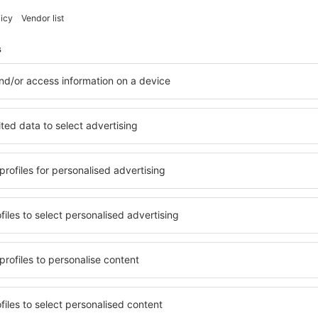
Uštedite vrijeme i novac.
Rezervišite let+hotel na 
Provjeri
atnici e-letaka putuju više z
vi, city breaks, odmori - primite jedinstvene ponud
Šaljemo samo najbolje, putnička riječ!
S