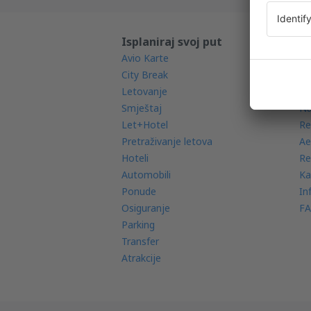
Isplaniraj svoj put
Sa
Avio Karte
Mo
City Break
Ra
Letovanje
Av
Smještaj
Na
Let+Hotel
Re
Pretraživanje letova
Ae
Hoteli
Re
Automobili
Ka
Ponude
In
Osiguranje
FA
Parking
Transfer
Atrakcije