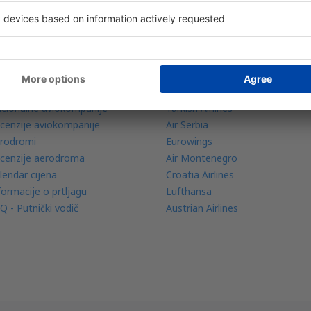
znaj više
Avio kompanije
bilna aplikacija
Wizz Air
dar letova
Ryanair
io kompanije
Pegasus Airlines
cionalne aviokompanije
Turkish Airlines
cenzije aviokompanije
Air Serbia
rodromi
Eurowings
cenzije aerodroma
Air Montenegro
lendar cijena
Croatia Airlines
formacije o prtljagu
Lufthansa
Q - Putnički vodič
Austrian Airlines