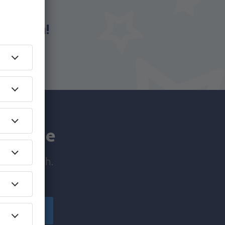
eSky.ba!
a manje
e prije svih.
ačuvajte