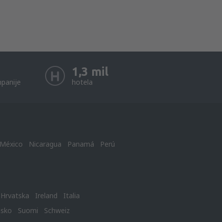
1,3 mil
panije
hotela
México
Nicaragua
Panamá
Perú
Hrvatska
Ireland
Italia
nsko
Suomi
Schweiz