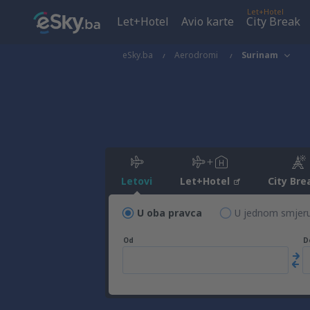
Let+Hotel
Let+Hotel
Avio karte
City Break
eSky.ba
Aerodromi
Surinam
Letovi
Let+Hotel
City Bre
U oba pravca
U jednom smjer
Od
D