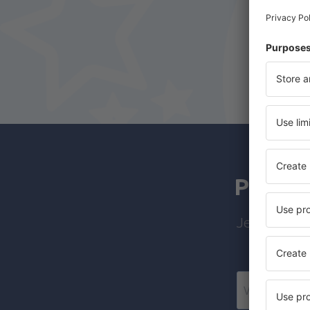
Pretpl
Jeftini leto