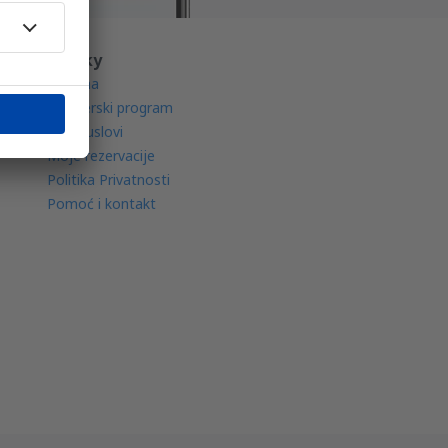
O eSky
O nama
Partnerski program
Opšti uslovi
Moje rezervacije
Politika Privatnosti
Pomoć i kontakt