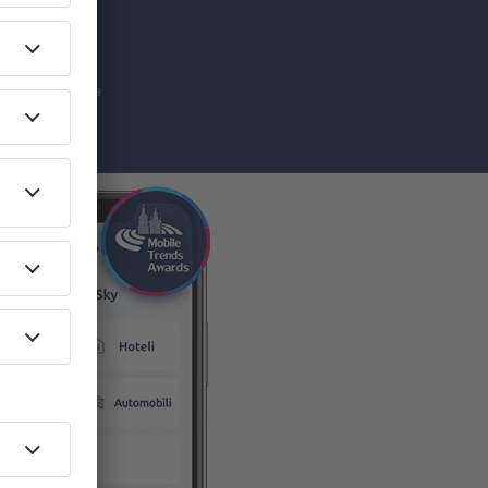
ketinške
da prihvatate da