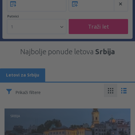
Putnici
Traži let
1
Najbolje ponude letova
Srbija
Letovi za Srbiju
Prikaži filtere
SRBIJA