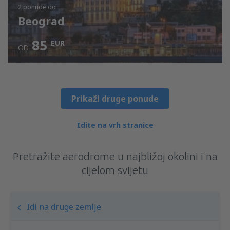
2 ponude
do
Beograd
85
EUR
OD
Prikaži druge ponude
Idite na vrh stranice
Pretražite aerodrome u najbližoj okolini i na
cijelom svijetu
Idi na druge zemlje