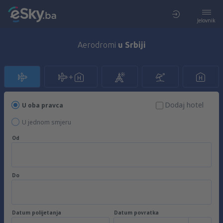
Jelovnik
Aerodromi
u Srbiji
Dodaj hotel
U oba pravca
U jednom smjeru
Od
Do
Datum polijetanja
Datum povratka