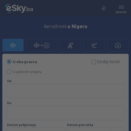
Jelovnik
Aerodromi
u Nigeru
Dodaj hotel
U oba pravca
U jednom smjeru
Od
Do
Datum polijetanja
Datum povratka