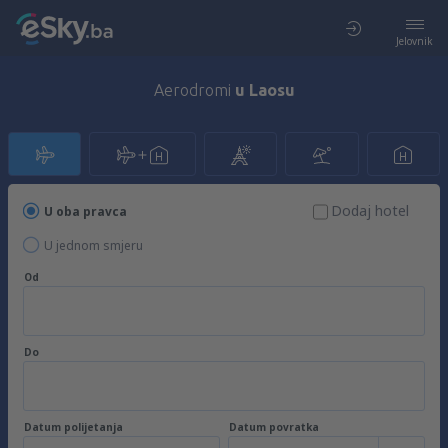
Jelovnik
Aerodromi
u Laosu
Dodaj hotel
U oba pravca
U jednom smjeru
Od
Do
Datum polijetanja
Datum povratka