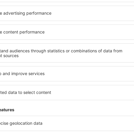
nja po odličnim cijenama u našem newsletteru.
Slažem se da primam mar
od strane eSky.pl S.A. na e-mail adresu koju sam naveo/la.
heckboxa, unošenje e-mail adrese i i odabir „Sačuvajte” (sveukupno) označava 
i podaci obrađuju
mi aplikaciju
i planiraj
anja
 najboljih aplikacija u kategoriji putovanja
nevne ponude pod Vašim prstima
ervacije na jednom mjestu