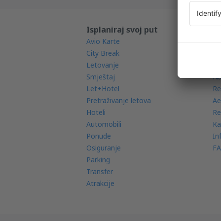
Isplaniraj svoj put
Sa
Avio Karte
Mo
City Break
Ra
Letovanje
Av
Smještaj
Na
Let+Hotel
Re
Pretraživanje letova
Ae
Hoteli
Re
Automobili
Ka
Ponude
In
Osiguranje
FA
Parking
Transfer
Atrakcije