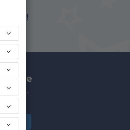
eSky.ba!
a manje
e prije svih.
ačuvajte