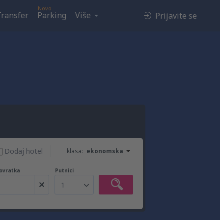
Novo
Transfer
Parking
Više
Prijavite se
Dodaj hotel
klasa:
ekonomska
ovratka
Putnici
1