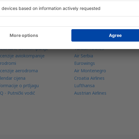
znaj više
Avio kompanije
bilna aplikacija
Wizz Air
dar letova
Ryanair
io kompanije
Pegasus Airlines
cionalne aviokompanije
Turkish Airlines
cenzije aviokompanije
Air Serbia
rodromi
Eurowings
cenzije aerodroma
Air Montenegro
lendar cijena
Croatia Airlines
formacije o prtljagu
Lufthansa
Q - Putnički vodič
Austrian Airlines