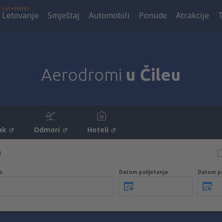
Let+Hotel
Letovanje
Smještaj
Automobili
Ponude
Atrakcije
Aerodromi
u Čileu
ak
Odmori
Hoteli
u
o
Datum polijetanja
Datum p