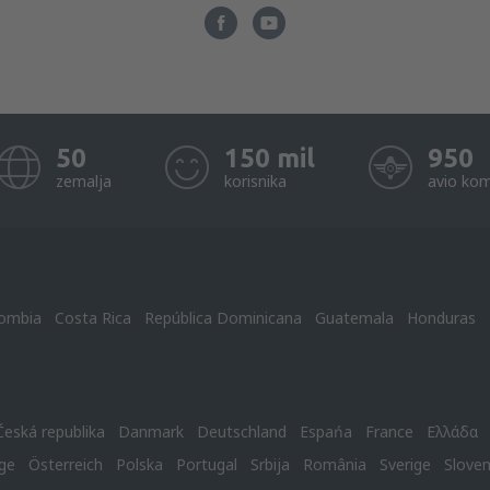
50
150 mil
950
zemalja
korisnika
avio kom
ombia
Costa Rica
República Dominicana
Guatemala
Honduras
Česká republika
Danmark
Deutschland
Espańa
France
Ελλάδα
ge
Österreich
Polska
Portugal
Srbija
România
Sverige
Slove