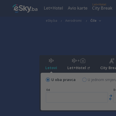
Let+Hotel
Let+Hotel
Avio karte
City Break
eSky.ba
Aerodromi
Čile
Letovi
Let+Hotel
City Bre
U oba pravca
U jednom smjer
Od
D