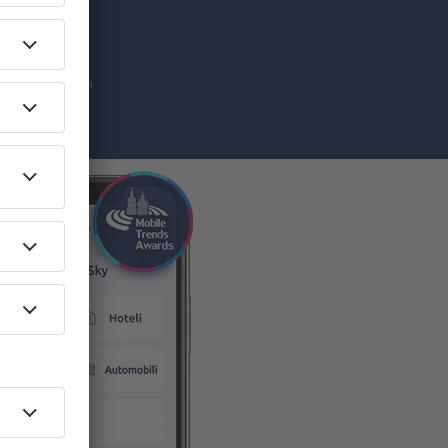
ketinške
da prihvatate da