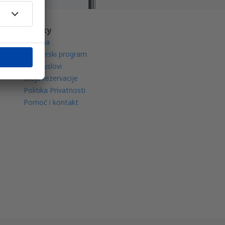
O eSky
O nama
Partnerski program
Opšti uslovi
Moje rezervacije
Politika Privatnosti
Pomoć i kontakt