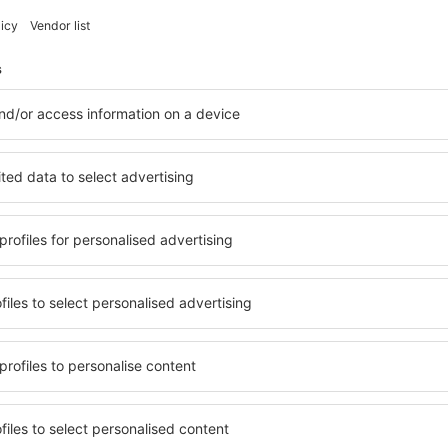
Uštedite vrijeme i novac.
Rezervišite let+hotel na 
Provjeri
atnici e-letaka putuju više z
vi, city breaks, odmori - primite jedinstvene ponud
Šaljemo samo najbolje, putnička riječ!
S