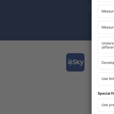
Još putova
informacije 
Označenje c
se vaši ličn
Preuz
putov
Jedna od
Nove d
Sve rez