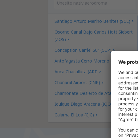
Santiago Arturo Merino Benitez (SCL)
Osorno Canal Bajo Carlos Hott Siebert
(ZOS)
Conception Carriel Sur (CCP)
Antofagasta Cerro Moreno (ANF)
Arica Chacalluta (ARI)
Chañaral Airport (CNR)
Chamonate Desierto de Atacama (CPO)
Iquique Diego Aracena (IQQ)
Calama El Loa (CJC)
Puerto Montt El Tepual (PMC)
La Serena La Florida (LSC)