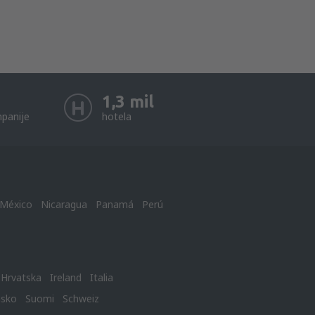
1,3 mil
panije
hotela
México
Nicaragua
Panamá
Perú
Hrvatska
Ireland
Italia
nsko
Suomi
Schweiz