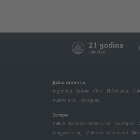
21 godina
iskustva
Južna Amerika
Argentina
Bolivia
Chile
El Salvador
Col
Puerto Rico
Paraguay
Evropa
België
Bosna i Hercegovina
България
Magyarország
Moldova
Nederland
Nor