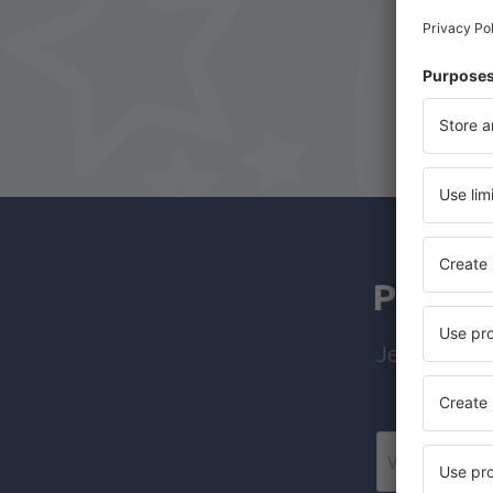
Temuco Maquehue (ZCO)
Easter Island Mataveri (IPC)
Castro Mocopulli (MHC)
Pampa Guanaco Airport (DPB)
Valdivia Pichoy (ZAL)
Porvenir (WPR)
Punta Arenas Carlos Ibanez del Campo
Pretpl
(PUQ)
Guardia Marina Zanartu Airport (WPU)
Jeftini leto
Ricardo García Posada Airport (ESR)
Teniente Julio Gallardo Airport (PNT)
Balmaceda Teniente Vidal (BBA)