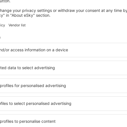
enzije
Quito Mariscal Sucre
4.3
 osnovi
37 recenzija
h korisnika