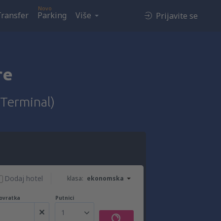
Novo
Transfer
Parking
Više
Prijavite se
re
 Terminal)
Dodaj hotel
klasa:
ekonomska
ovratka
Putnici
1