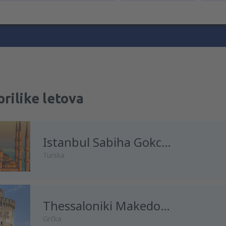
prilike letova
Istanbul Sabiha Gokcen
Turska
Thessaloniki Makedonia
Grčka