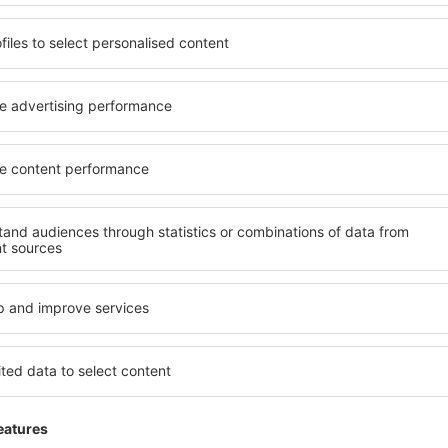
Excellent
5
Detalji
024
Odlično
Ova recenzija je automatski prevedena sa špans
Korisno!
Excellent
y 2024
4.3
Detalji