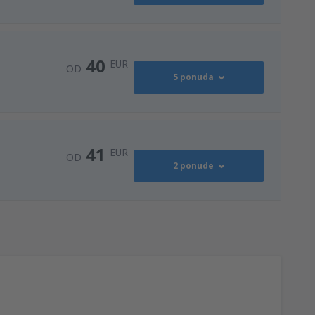
40
EUR
OD
5 ponuda
40
rport
(BNX)
OD
EUR
41
EUR
OD
2 ponude
47
OD
EUR
41
port
(SJJ)
OD
EUR
57
port
(SJJ)
OD
EUR
41
port
(SJJ)
OD
EUR
40
rport
(BNX)
OD
EUR