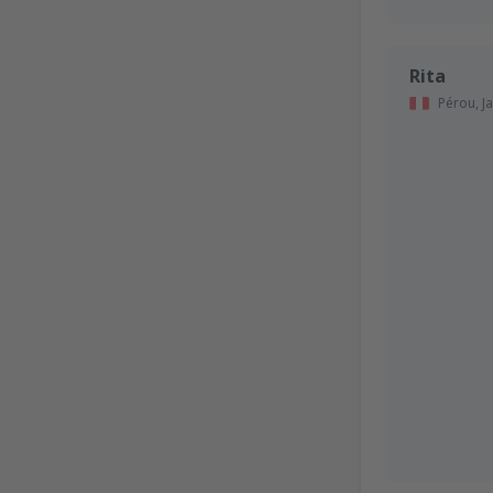
Rita
Pérou,
J