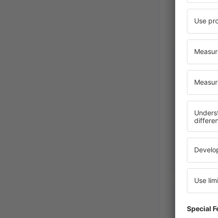
Maidelys
Pérou,
November 2
Nicolas
Chili,
Jul