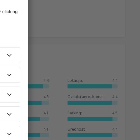
Ukupno:
4.4
Lokacija:
4.4
Čekaonica:
4.3
Oznaka aerodroma:
4.4
Prodavnice:
4.1
Parking:
4.5
Baza hotela:
4.1
Urednost:
4.4