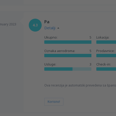
Pa
anuary 2023
4.3
Detalji
Ukupno:
5
Lokacija:
Oznaka aerodroma:
5
Prodavnice:
Usluge:
3
Check-in:
Ova recenzija je automatski prevedena sa špans
Korisno!