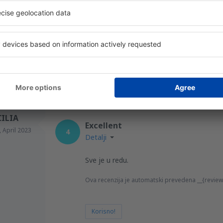
Savršena i moderna veličina
Ova recenzija je automatski prevedena __{reviews
Korisno!
ILIA
Excellent
,
April 2023
4
Detalji
Sve je u redu.
Ova recenzija je automatski prevedena __{review
Korisno!