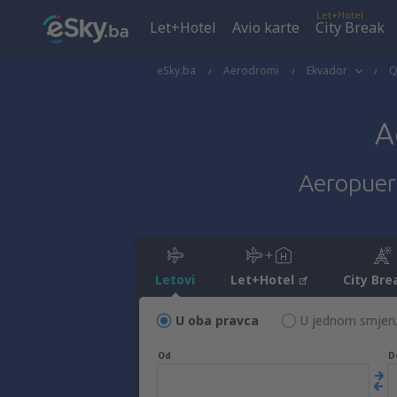
Let+Hotel
Let+Hotel
Avio karte
City Break
eSky.ba
Aerodromi
Ekvador
Q
A
Aeropuert
Letovi
Let+Hotel
City Bre
U oba pravca
U jednom smjer
Od
D