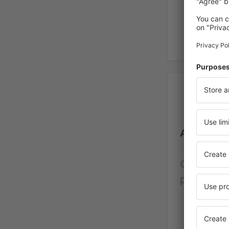
Rec
Aerodrom 
Ocjena na
provjereni