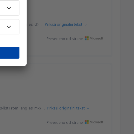
-list.From_lang_es_cl}__.
Prikaži originalni tekst
Prevedeno od strane
s-list.From_lang_es_mx}__.
Prikaži originalni tekst
Prevedeno od strane