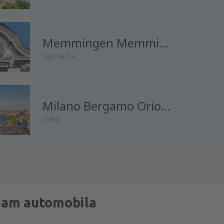
Memmingen Memmingen
Njemačka
od
Banja Luka, Banja Luka Ai
Milano Bergamo Orio al Serio
Italija
od
Tuzla, Tuzla Airport
(TZL)
od
Sarajevo, Sarajevo Intl Air
od
Sarajevo, Sarajevo Intl Air
jam automobila
od
Sarajevo, Sarajevo Intl Air
od
Banja Luka, Banja Luka Ai