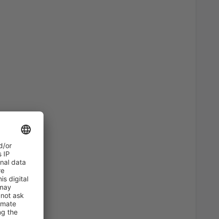
57
port
(SJJ)
OD
EUR