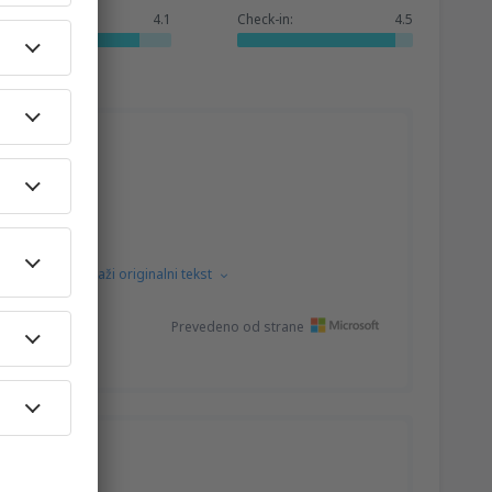
Usluge:
4.1
Check-in:
4.5
kog jezika.
Prikaži originalni tekst
Prevedeno od strane