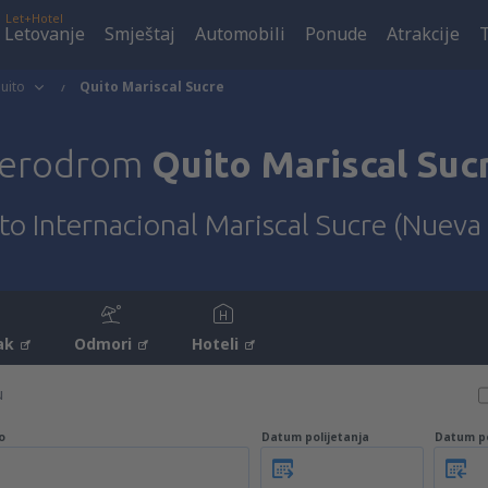
Let+Hotel
Letovanje
Smještaj
Automobili
Ponude
Atrakcije
uito
Quito Mariscal Sucre
erodrom
Quito Mariscal Suc
o Internacional Mariscal Sucre (Nueva
ak
Odmori
Hoteli
u
o
Datum polijetanja
Datum p