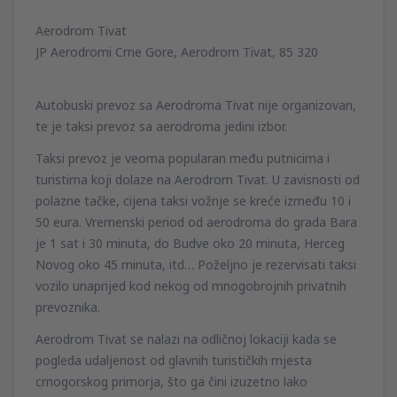
Aerodrom Tivat
JP Aerodromi Crne Gore, Aerodrom Tivat, 85 320
Autobuski prevoz sa Aerodroma Tivat nije organizovan,
te je taksi prevoz sa aerodroma jedini izbor.
Taksi prevoz je veoma popularan među putnicima i
turistima koji dolaze na Aerodrom Tivat. U zavisnosti od
polazne tačke, cijena taksi vožnje se kreće između 10 i
50 eura. Vremenski period od aerodroma do grada Bara
je 1 sat i 30 minuta, do Budve oko 20 minuta, Herceg
Novog oko 45 minuta, itd… Poželjno je rezervisati taksi
vozilo unaprijed kod nekog od mnogobrojnih privatnih
prevoznika.
Aerodrom Tivat se nalazi na odličnoj lokaciji kada se
pogleda udaljenost od glavnih turističkih mjesta
crnogorskog primorja, što ga čini izuzetno lako