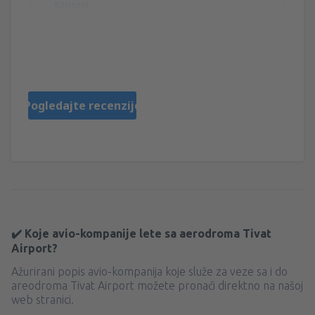
Korisno!
Anthony
Regno Unito,
September 2024
Pogledajte recenzije
✔️ Koje avio-kompanije lete sa aerodroma Tivat
Airport?
Ažurirani popis avio-kompanija koje služe za veze sa i do
areodroma Tivat Airport možete pronaći direktno na našoj
web stranici.