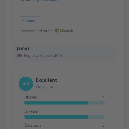
Korisno!
Prevedeno od strane
James
Regno Unito,
June 2019
Excellent
4.6
Detalji
Ukupno:
4
Lokacija:
4
Čekaonica:
5