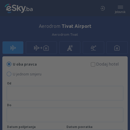
Jelovnik
Aerodrom
Tivat Airport
Aerodrom Tivat
Dodaj hotel
U oba pravca
U jednom smjeru
Od
Do
Datum polijetanja
Datum povratka