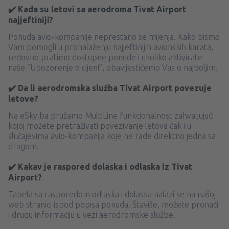
✔️ Kada su letovi sa aerodroma Tivat Airport
najjeftiniji?
Ponuda avio-kompanije neprestano se mijenja. Kako bismo
Vam pomogli u pronalaženju najjeftinijih avionskih karata,
redovno pratimo dostupne ponude i ukoliko aktivirate
naše ‘’Upozorenje o cijeni’’, obavijestićemo Vas o najboljim.
✔️ Da li aerodromska služba Tivat Airport povezuje
letove?
Na eSky.ba pružamo MultiLine funkcionalnost zahvaljujući
kojoj možete pretraživati ​​povezivanje letova čak i u
slučajevima avio-kompanija koje ne rade direktno jedna sa
drugom.
✔️ Kakav je raspored dolaska i odlaska iz Tivat
Airport?
Tabela sa rasporedom odlaska i dolaska nalazi se na našoj
web stranici ispod popisa ponuda. Štaviše, možete pronaći
i drugu informaciju u vezi aerodromske službe.