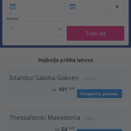
Putnici
1
Traži let
Najbolje prilike letova
Istanbul Sabiha Gokcen
Turska
101
EUR
OD
Provjerite ponudu
Thessaloniki Makedonia
Grčka
54
EUR
OD