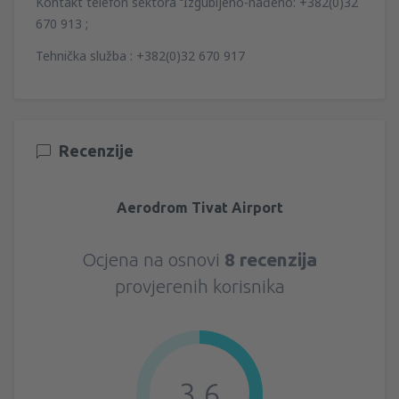
Kontakt telefon sektora ‘’Izgubljeno-nađeno: +382(0)32
670 913 ;
Tehnička služba : +382(0)32 670 917
Recenzije
Aerodrom Tivat Airport
Ocjena na osnovi
8 recenzija
provjerenih korisnika
3.6