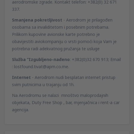
aerodromske zgrade. Kontakt telefon: +382(0) 32 671
337.
Smanjena pokretljivost
- Aerodrom je prilagođen
osobama sa invaliditetom i posebnim potrebama.
Prilikom kupovine avionske karte potrebno je
obavijestiti aviokompaniju o vrsti pomoći koja Vam je
potrebna radi adekvatnog pružanja te usluge
Služba ‘’Izgubljeno-nađeno
: +382(0)32 670 913; Email
: lostfound.tivat@apm.co.me.
Internet
- Aerodrom nudi besplatan internet pristup
svim putnicima u trajanju od 1h.
Na Aerodromu se nalazi mnoštvo maloprodajnih
objekata, Duty Free Shop , bar, mjenjačnica i rent-a car
agencija.