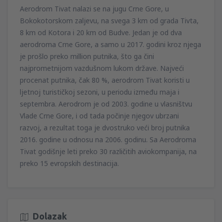
38
Aerodrom Tivat nalazi se na jugu Crne Gore, u
OD
EUR
Bokokotorskom zaljevu, na svega 3 km od grada Tivta,
8 km od Kotora i 20 km od Budve. Jedan je od dva
od
Sarajevo, Sarajevo Intl Airport
(SJJ)
aerodroma Crne Gore, a samo u 2017. godini kroz njega
58
OD
EUR
je prošlo preko million putnika, što ga čini
najprometnijom vazdušnom lukom države. Najveći
procenat putnika, čak 80 %, aerodrom Tivat koristi u
ljetnoj turističkoj sezoni, u periodu između maja i
septembra. Aerodrom je od 2003. godine u vlasništvu
Vlade Crne Gore, i od tada počinje njegov ubrzani
razvoj, a rezultat toga je dvostruko veći broj putnika
2016. godine u odnosu na 2006. godinu. Sa Aerodroma
Tivat godišnje leti preko 30 različitih aviokompanija, na
preko 15 evropskih destinacija.
Dolazak