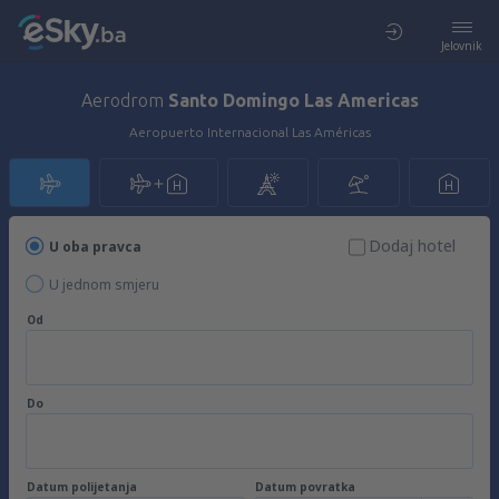
Jelovnik
Aerodrom
Santo Domingo Las Americas
Aeropuerto Internacional Las Américas
Dodaj hotel
U oba pravca
U jednom smjeru
Od
Do
Datum polijetanja
Datum povratka