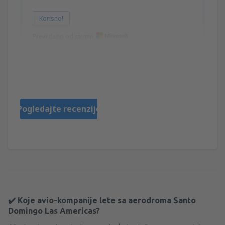
Korisno!
Prevedeno od strane
Christella
Chile,
September 2022
Pogledajte recenzije
✔️ Koje avio-kompanije lete sa aerodroma Santo
Domingo Las Americas?