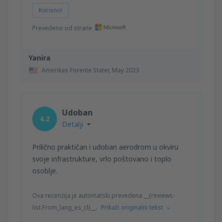
Korisno!
Prevedeno od strane
Yanira
Amerikas Forente Stater,
May 2023
Udoban
4.2
Detalji
Prilično praktičan i udoban aerodrom u okviru
svoje infrastrukture, vrlo poštovano i toplo
osoblje.
Ova recenzija je automatski prevedena __{reviews-
list.From_lang_es_cl}__.
Prikaži originalni tekst