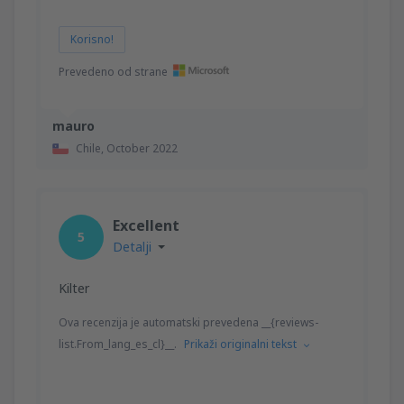
Korisno!
Prevedeno od strane
mauro
Chile,
October 2022
Excellent
5
Detalji
Kilter
Ova recenzija je automatski prevedena __{reviews-
list.From_lang_es_cl}__.
Prikaži originalni tekst