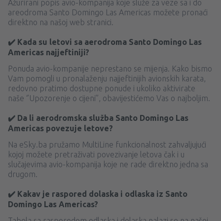
Ažurirani popis avio-kompanija koje služe za veze sa i do
areodroma Santo Domingo Las Americas možete pronaći
direktno na našoj web stranici.
✔️ Kada su letovi sa aerodroma Santo Domingo Las
Americas najjeftiniji?
Ponuda avio-kompanije neprestano se mijenja. Kako bismo
Vam pomogli u pronalaženju najjeftinijih avionskih karata,
redovno pratimo dostupne ponude i ukoliko aktivirate
naše ‘’Upozorenje o cijeni’’, obavijestićemo Vas o najboljim.
✔️ Da li aerodromska služba Santo Domingo Las
Americas povezuje letove?
Na eSky.ba pružamo MultiLine funkcionalnost zahvaljujući
kojoj možete pretraživati ​​povezivanje letova čak i u
slučajevima avio-kompanija koje ne rade direktno jedna sa
drugom.
✔️ Kakav je raspored dolaska i odlaska iz Santo
Domingo Las Americas?
Tabela sa rasporedom odlaska i dolaska nalazi se na našoj