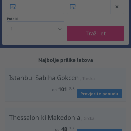
Putnici
1
Traži let
Najbolje prilike letova
Istanbul Sabiha Gokcen
Turska
101
EUR
OD
Provjerite ponudu
Thessaloniki Makedonia
Grčka
48
EUR
OD