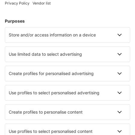
Bandung Husein Sastranegara (BDO)
Pangkalanbun Iskandar (PKN)
Banda Aceh
Gorontalo Jalaluddin (GTO)
Surabaja Juanda (SUB)
Tarakan Juwata (TRK)
Kaimana Airport (KNG)
Tanjung Redeb Kalimarau Airport (BEJ)
Majalengka Kertajati International Airport (KJT)
Ketapang Airport (KTG)
Tanjung Pinang Kijang (TNJ)