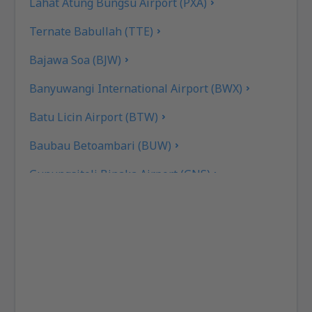
Lahat Atung Bungsu Airport (PXA)
Ternate Babullah (TTE)
Bajawa Soa (BJW)
Banyuwangi International Airport (BWX)
Batu Licin Airport (BTW)
Baubau Betoambari (BUW)
Gunungsitoli Binaka Airport (GNS)
Pangkal Pinang Depati Amir (PGK)
Sorong D.E. Osok (SOQ)
Kupang El Tari (KOE)
Fakfak Torea (FKQ)