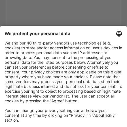
Bengkulu Fatmawati Soekarno (BKS)
Sibolga Ferdinand Lumban Tobing (FLZ)
Biak Frans Kaisepo (BIK)
Galela Gamar Malamo (GLX)
Larantuka Gewayantana (LKA)
Kotabaru Gusti Syamsir Alam Airport (KBU)
Ende Hasan Aroeboesman (ENE)
Tanjung Pandan H.A.S. Hanandjoeddin (TJQ)
Jakarta
Kendari Haluoleo (KDI)
Batam Hang Nadim (BTH)