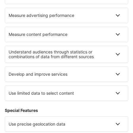
Labuan Bajo Komodo (LBJ)
Medan
Langgur (LUV)
Letung Airport (LMU)
Lombok Intl Airport (LOP)
Luwuk Airport (LUW)
Lhoksumawe Malikus Saleh (LSW)
Saumlaki Mathilda Batlayeri (SXK)
Padang Minangkabau (PDG)
Merauke Mopah (MKQ)
Palu Mutiara (PLW)