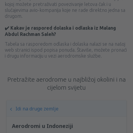
kojoj možete pretraživati ​​povezivanje letova čak i u
slučajevima avio-kompanija koje ne rade direktno jedna sa
drugom.
✔️ Kakav je raspored dolaska i odlaska iz Malang
Abdul Rachman Saleh?
Tabela sa rasporedom odlaska i dolaska nalazi se na našoj
web stranici ispod popisa ponuda. Štaviše, možete pronaći
i drugu informaciju u vezi aerodromske službe.
Pretražite aerodrome u najbližoj okolini i na
cijelom svijetu
Idi na druge zemlje
Aerodromi u Indoneziji