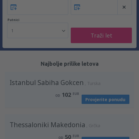
Putnici
1
Traži let
Najbolje prilike letova
Istanbul Sabiha Gokcen
Turska
102
EUR
OD
Provjerite ponudu
Thessaloniki Makedonia
Grčka
50
EUR
OD