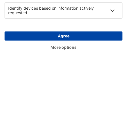
Nabire Airport (NBX)
Namlea Namniwel (NAM)
Denpasar Ngurah Rai (DPS)
Dekai Nop Goliat (DEX)
Noto Hadinegoro Airport (JBB)
Nunukan (NNX)
Palopo Lagaligo Airport (LLO)
Putussibau Pangsuma Airport (PSU)
Ambon Pattimura (AMQ)
Pinang Kampai Airport (DUM)
Medan