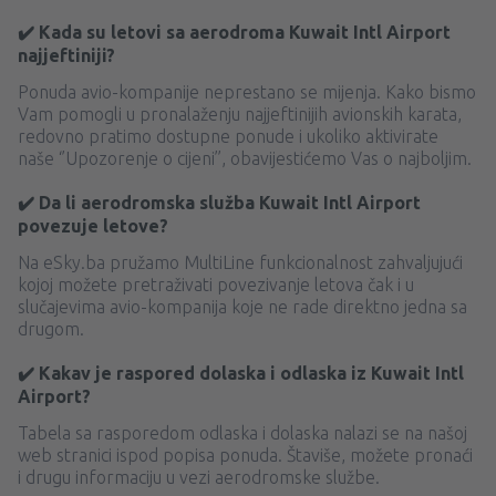
✔️ Kada su letovi sa aerodroma Kuwait Intl Airport
najjeftiniji?
Ponuda avio-kompanije neprestano se mijenja. Kako bismo
Vam pomogli u pronalaženju najjeftinijih avionskih karata,
redovno pratimo dostupne ponude i ukoliko aktivirate
naše ‘’Upozorenje o cijeni’’, obavijestićemo Vas o najboljim.
✔️ Da li aerodromska služba Kuwait Intl Airport
povezuje letove?
Na eSky.ba pružamo MultiLine funkcionalnost zahvaljujući
kojoj možete pretraživati ​​povezivanje letova čak i u
slučajevima avio-kompanija koje ne rade direktno jedna sa
drugom.
✔️ Kakav je raspored dolaska i odlaska iz Kuwait Intl
Airport?
Tabela sa rasporedom odlaska i dolaska nalazi se na našoj
web stranici ispod popisa ponuda. Štaviše, možete pronaći
i drugu informaciju u vezi aerodromske službe.