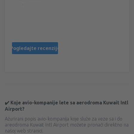
1
T.O.
Polen,
May 2014
Pogledajte recenzije
✔️ Koje avio-kompanije lete sa aerodroma Kuwait Intl
Airport?
Ažurirani popis avio-kompanija koje služe za veze sa i do
areodroma Kuwait Intl Airport možete pronaći direktno na
našoj web stranici.