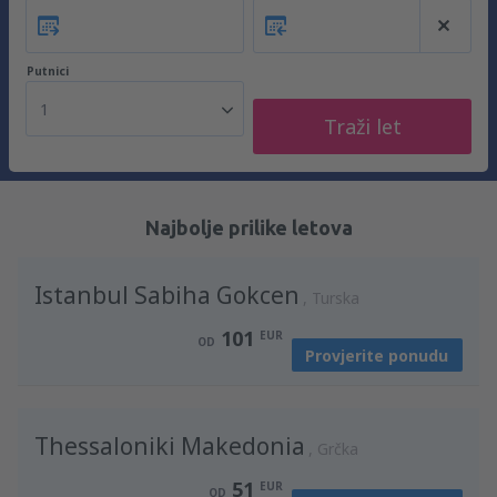
Putnici
1
Traži let
Najbolje prilike letova
Istanbul Sabiha Gokcen
Turska
101
EUR
OD
Provjerite ponudu
Thessaloniki Makedonia
Grčka
51
EUR
OD