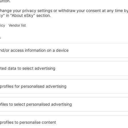
ge
Good
ág,
3.6
Detalji
025
Ok
Korisno!