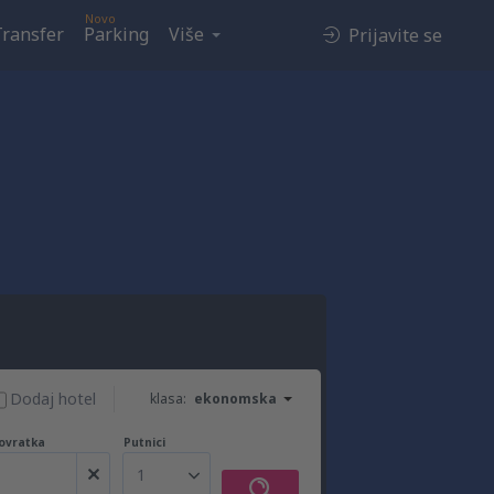
Novo
Transfer
Parking
Više
Prijavite se
Dodaj hotel
klasa:
ekonomska
ovratka
Putnici
1