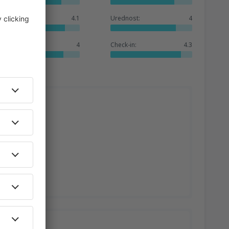
Baza hotela:
4.1
Urednost:
4
Usluge:
4
Check-in:
4.3