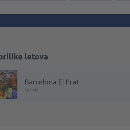
prilike letova
Barcelona El Prat
Španija