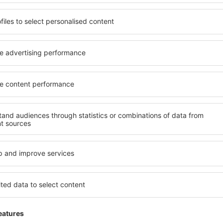
Super!
 Királyság,
4.9
Detalji
024
Lak pristup vratima, veliki prostori, puno p
Ova recenzija je automatski prevedena sa engle
Korisno!
abella
Putovanje
ország,
5
Detalji
4
Oky
Ova recenzija je automatski prevedena sa poljsk