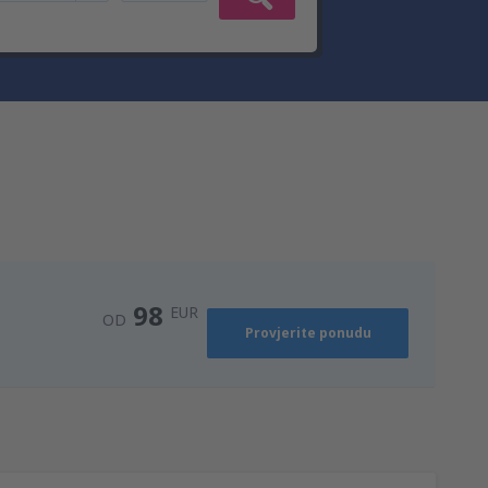
98
EUR
OD
Provjerite ponudu