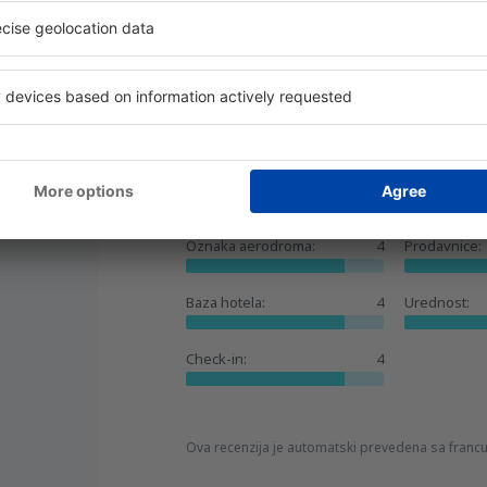
Korisno!
hel
Vrh
zág,
June 2024
4.1
Detalji
Ukupno:
4
Lokacija:
Oznaka aerodroma:
4
Prodavnice:
Baza hotela:
4
Urednost:
Check-in:
4
Ova recenzija je automatski prevedena sa franc