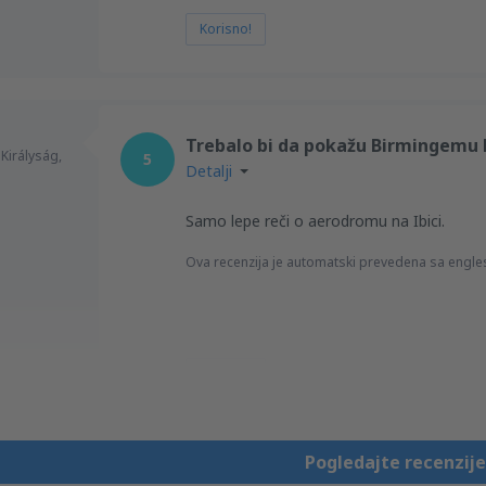
Korisno!
Trebalo bi da pokažu Birmingemu k
 Királyság,
5
Detalji
Samo lepe reči o aerodromu na Ibici.
Ova recenzija je automatski prevedena sa engle
Korisno!
Pogledajte recenzije