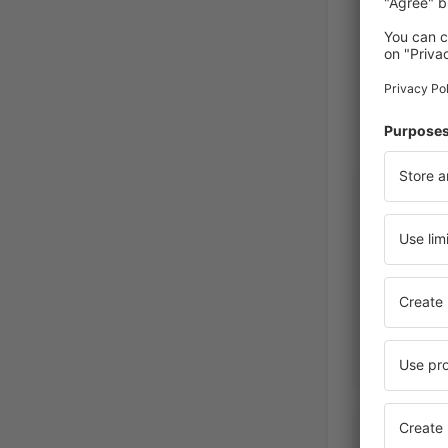
Marie an
Franciaorsz
September 2
Mario