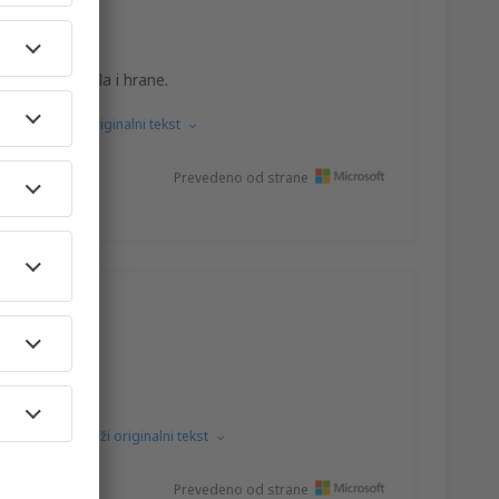
rostora, sjedala i hrane.
skog.
Prikaži originalni tekst
Prevedeno od strane
og jezika.
Prikaži originalni tekst
Prevedeno od strane