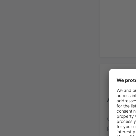
Rec
Aerodrom 
Ocjena na
provjereni