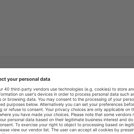
enzije
Ibiza Airport
4.1
 osnovi
191 recenzija
h korisnika