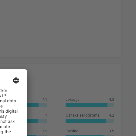
Ukupno:
4.1
Lokacija:
4.3
Čekaonica:
4
Oznaka aerodroma:
4.2
Prodavnice:
3.9
Parking:
3.9