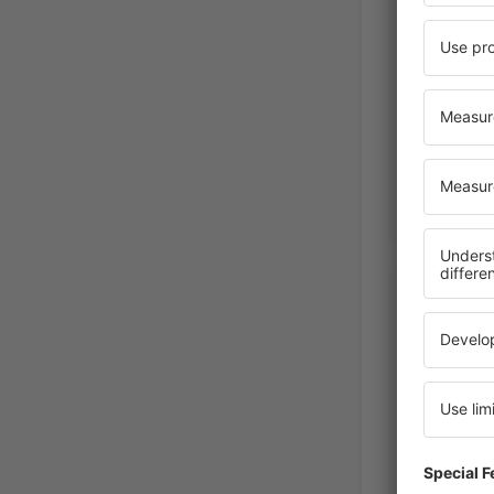
Egyesült
November 2
Marta Iz
Lengyel
October 202