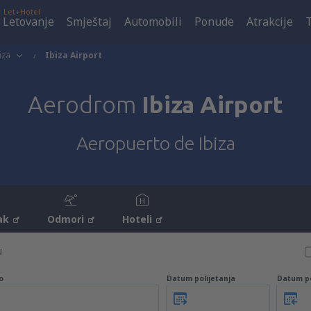
Let+Hotel
Letovanje
Smještaj
Automobili
Ponude
Atrakcije
iza
Ibiza Airport
Aerodrom
Ibiza Airport
Aeropuerto de Ibiza
ak
Odmori
Hoteli
u
o
Datum polijetanja
Datum p