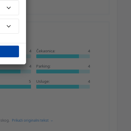
4
Čekaonica:
4
4
Parking:
4
5
Usluge:
4
uskog.
Prikaži originalni tekst