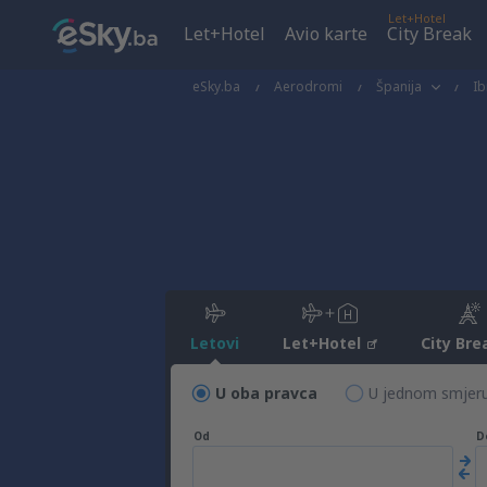
Let+Hotel
Let+Hotel
Avio karte
City Break
eSky.ba
Aerodromi
Španija
Ib
Letovi
Let+Hotel
City Bre
U oba pravca
U jednom smjer
Od
D