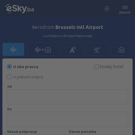
Jelovnik
Aerodrom
Brussels Intl Airport
Luchthaven Brussel-Nationaal
Dodaj hotel
U oba pravca
U jednom smjeru
Od
Do
Datum polijetanja
Datum povratka