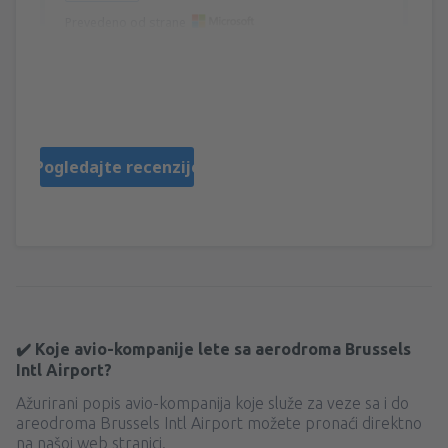
Prevedeno od strane
Laszlo Miklos
Ungarn,
May 2025
Pogledajte recenzije
✔️ Koje avio-kompanije lete sa aerodroma Brussels
Intl Airport?
Ažurirani popis avio-kompanija koje služe za veze sa i do
areodroma Brussels Intl Airport možete pronaći direktno
na našoj web stranici.