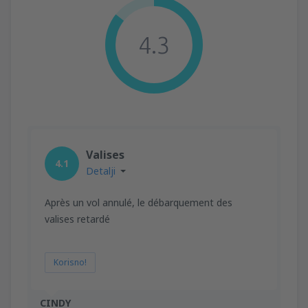
4.3
Valises
4.1
Detalji
Après un vol annulé, le débarquement des
valises retardé
Korisno!
CINDY