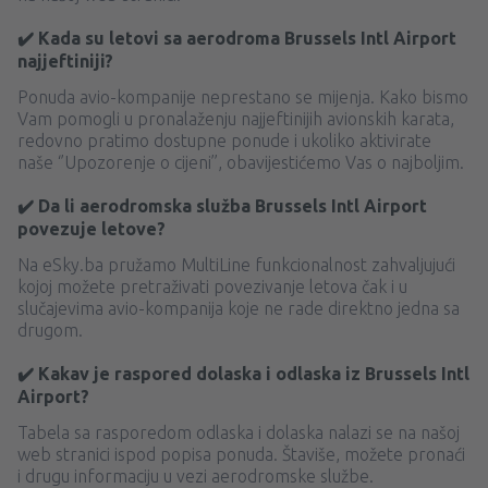
✔️ Kada su letovi sa aerodroma Brussels Intl Airport
najjeftiniji?
Ponuda avio-kompanije neprestano se mijenja. Kako bismo
Vam pomogli u pronalaženju najjeftinijih avionskih karata,
redovno pratimo dostupne ponude i ukoliko aktivirate
naše ‘’Upozorenje o cijeni’’, obavijestićemo Vas o najboljim.
✔️ Da li aerodromska služba Brussels Intl Airport
povezuje letove?
Na eSky.ba pružamo MultiLine funkcionalnost zahvaljujući
kojoj možete pretraživati ​​povezivanje letova čak i u
slučajevima avio-kompanija koje ne rade direktno jedna sa
drugom.
✔️ Kakav je raspored dolaska i odlaska iz Brussels Intl
Airport?
Tabela sa rasporedom odlaska i dolaska nalazi se na našoj
web stranici ispod popisa ponuda. Štaviše, možete pronaći
i drugu informaciju u vezi aerodromske službe.