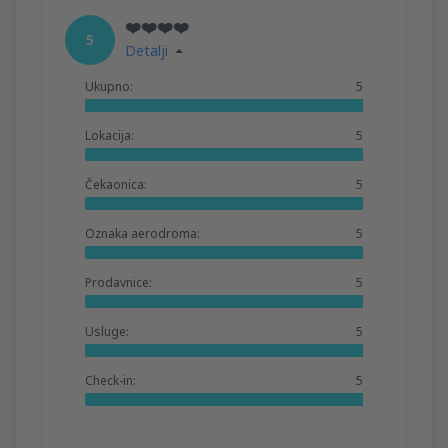
❤️❤️❤️❤️
5
Detalji
Ukupno:
5
Lokacija:
5
Čekaonica:
5
Oznaka aerodroma:
5
Prodavnice:
5
Usluge:
5
Check-in:
5