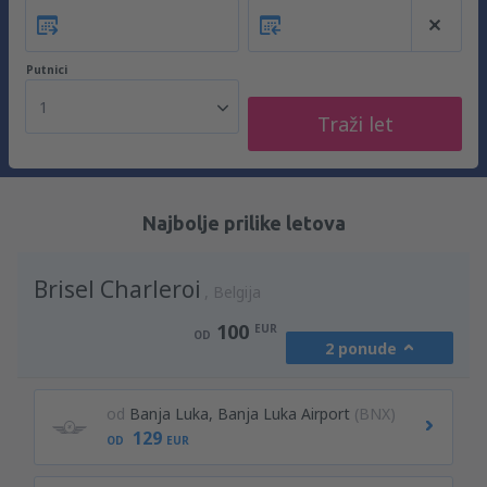
Putnici
1
Traži let
Najbolje prilike letova
Brisel Charleroi
Belgija
100
EUR
OD
2 ponude
od
Banja Luka, Banja Luka Airport
(BNX)
129
OD
EUR