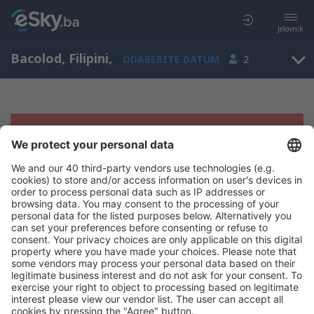
Jelovnik
Bacolod, Filipini
,
ODABERITE DATUM
2
Žao nam je, ne možemo da prikažemo
rezultate
Pokušajte još jednom kad izaberete druge kriterijume