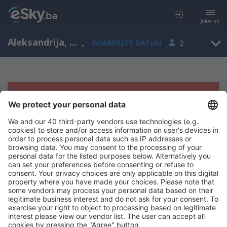
Jelovnik
Aleksandrija, Alexandria, Egipat
,
ODABERITE DATUM
2
Žao nam je, ne možemo da prikažemo
rezultate
Pokušajte još jednom kad izaberete druge kriterijume