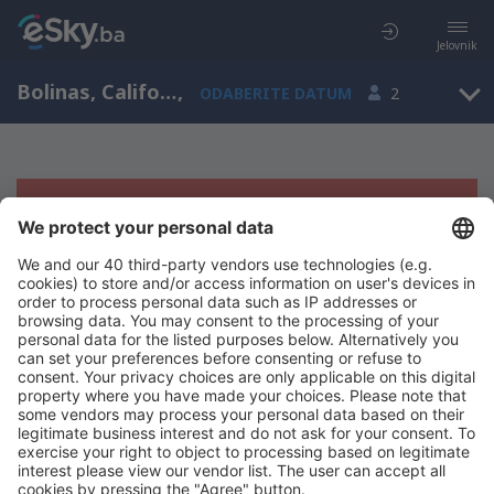
Jelovnik
Bolinas, California, Sjedinjene Američke Države
,
ODABERITE DATUM
2
Žao nam je, ne možemo da prikažemo
rezultate
Pokušajte još jednom kad izaberete druge kriterijume