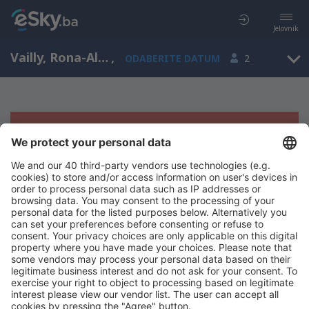
Jelovnik
Vailly, Rona-Alpi, Francuska
,
ODABERITE DATUM
2
Žao nam je, ne možemo da prikažemo
rezultate
Pokušajte još jednom kad izaberete druge kriterijume