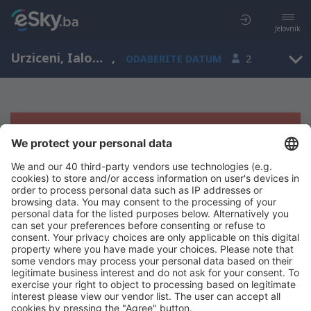
Jelovnik
Urziceni, Ialomita, Rumunija
,
ODABERITE DATUM
2
Žao nam je, ne možemo da prikažemo
rezultate
Pokušajte još jednom kad izaberete druge kriterijume