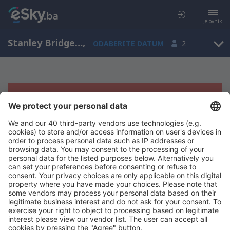
Jelovnik
Stanley Bridge, Ostrvo Princa Edwarda, Kanada
,
ODABERITE DATUM
2
Žao nam je, ne možemo da prikažemo
rezultate
Pokušajte još jednom kad izaberete druge kriterijume