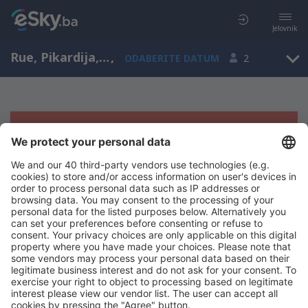
Jelovnik
Rue, Pikardija, Francuska
,
ODABERITE DATUM
2
Žao nam je, ne možemo da prikažemo
rezultate
Pokušajte još jednom kad izaberete druge kriterijume