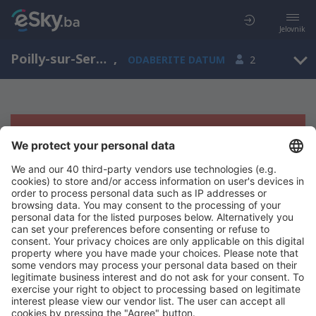
Jelovnik
Poilly-sur-Serein, Burgundija, Francuska
,
ODABERITE DATUM
2
Žao nam je, ne možemo da prikažemo
rezultate
Pokušajte još jednom kad izaberete druge kriterijume