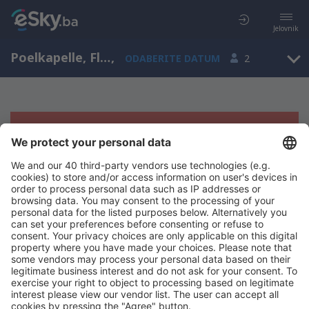
Jelovnik
Poelkapelle, Flanders, Belgija
,
ODABERITE DATUM
2
Žao nam je, ne možemo da prikažemo
rezultate
Pokušajte još jednom kad izaberete druge kriterijume